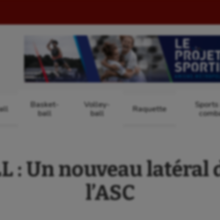
Basket-
Volley-
Sports
ll
Raquette
ball
ball
comb
: Un nouveau latéral 
l’ASC