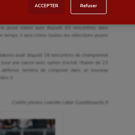
u club du Nord-Est de l’Italie.
ACCEPTER
Refuser
al
Outdoor
amais eu la joie de porter le mythique maillot de la
Paddle
 4 clubs de Série B (Livourne, Brescia, Spezia,
 le jeune italien aura disputé 65 rencontres dans
astique
Parkour
e temps, il aura connu toutes les sélections jeunes
astique rythmique
Patinage artistique
rophilie
Pétanque
alabresi avait disputé 18 rencontres de championnat
 pour une saison avec option d’achat, l’Italien de 23
isport
Plongée
a défense, tentera de s’imposer dans un nouveau
méro 3.
isme
Randonnée / Marche
 Olympiques et Paralympiques
Roller-derby
Crédits photos Leandre Leber Gazettesports.fr