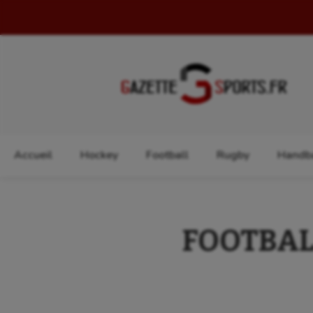
Rechercher :
Accueil
Hockey
Football
Rugby
Handba
FOOTBALL 