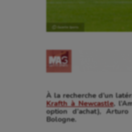
Ⓒ Gazette Sports
À la recherche d’un latér
Krafth à Newcastle
, l’A
option d’achat), Artur
Bologne.