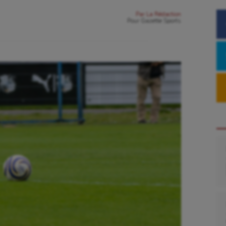
Par
La Rédaction
Pour
Gazette Sports