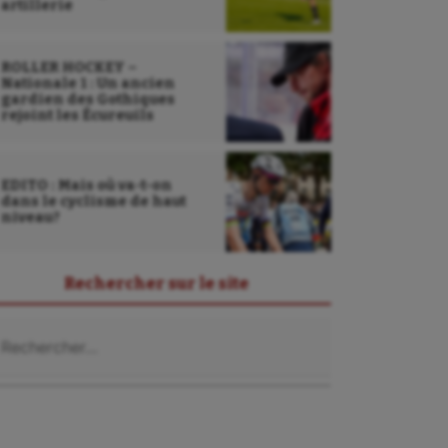
artillerie
ROLLER HOCKEY –
Nationale 1 : Un ancien
gardien des Gothiques
rejoint les Écureuils
EDITO : Mais où va-t-on
dans le cyclisme de haut
niveau?
Rechercher sur le site
chercher :