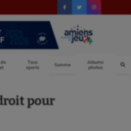
 de
Tous
Albums
Somme
at
sports
photos
droit pour