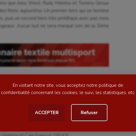
ainsi que Joey West, Rudy Matima et Tommy Giroux
es filets aujourd’hui. Un premier tiers qui se termine
, puis un second tiers très prolifique avec pas mois
angeaux. Aucun but ne sera marqué lors de la 3ème
se
Kayak-polo
tation
Korfbal
lade
Longue paume
ime
Moto
ess
Natation
Gibb et Cain Franson se sont illustrés avec une
En visitant notre site, vous acceptez notre politique de
football
Natation artistique
confidentialité concernant les cookies, le suivi, les statistiques, etc.
Edwards et Lucas Besson (13:01) –
ball américain
Omnisports
r Edwards (24:29)
 Franson (30:28)
ACCEPTER
Refuser
al
Outdoor
bb et Philippe Halley (37:32)
Paddle
sarik et Alexis Crosnier (38:24)
y Matima et Cain Franson (38:43)