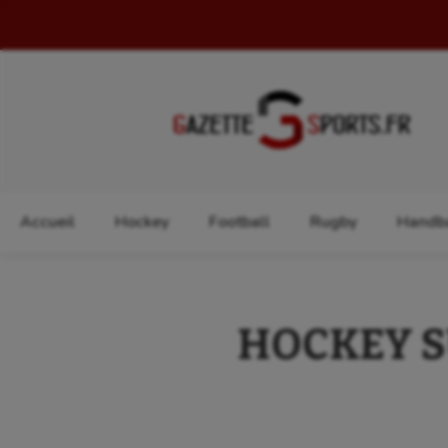
Rechercher :
Accueil
Hockey
Football
Rugby
Handba
HOCKEY SU