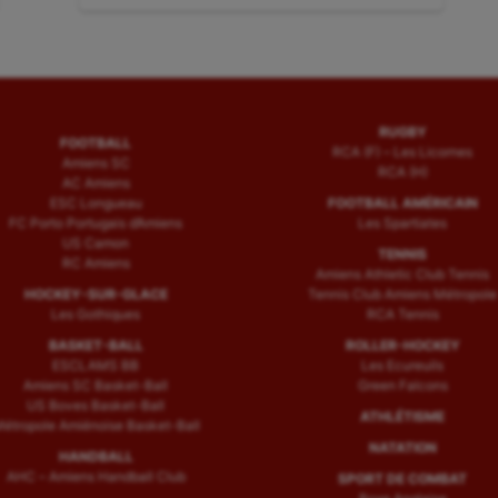
:
RUGBY
FOOTBALL
RCA (F) – Les Licornes
Amiens SC
RCA (H)
AC Amiens
ESC Longueau
FOOTBALL AMÉRICAIN
FC Porto Portugais d’Amiens
Les Spartiates
US Camon
TENNIS
RC Amiens
Amiens Athletic Club Tennis
HOCKEY-SUR-GLACE
Tennis Club Amiens Métropole
Les Gothiques
RCA Tennis
BASKET-BALL
ROLLER-HOCKEY
ESCLAMS BB
Les Ecureuils
Amiens SC Basket-Ball
Green Falcons
US Boves Basket-Ball
ATHLÉTISME
étropole Amiénoise Basket-Ball
NATATION
HANDBALL
AHC – Amiens Handball Club
SPORT DE COMBAT