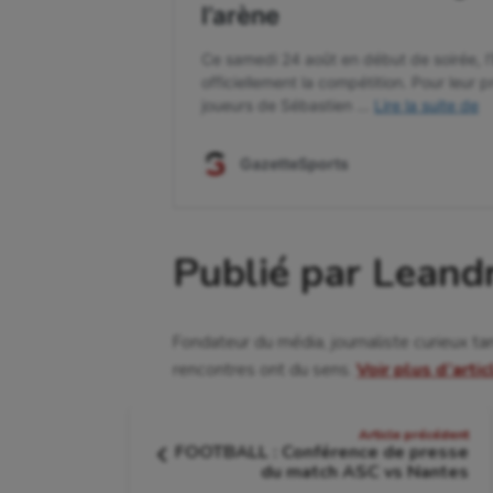
Publié par Leand
Fondateur du média, journaliste curieux ta
rencontres ont du sens.
Voir plus d’arti
Navigation
Article précédent
FOOTBALL : Conférence de presse
de
Article
du match ASC vs Nantes
précédent