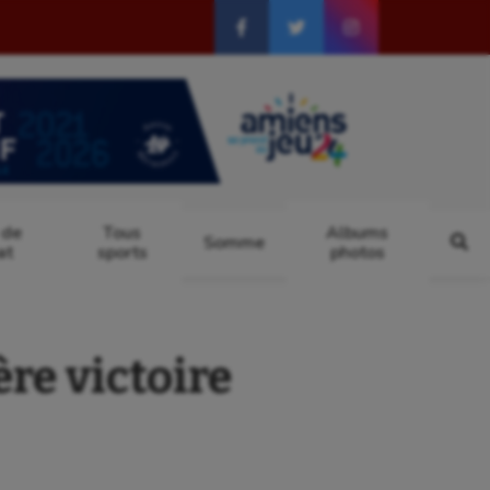
 de
Tous
Albums
Somme
at
sports
photos
e victoire