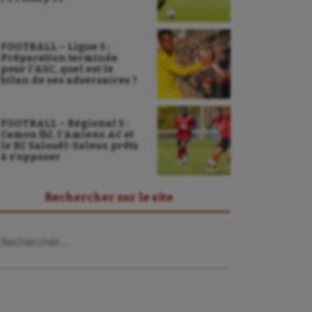
FOOTBALL – Ligue 3 :
Préparation terminée
pour l’ASC, quel est le
bilan de ses adversaires ?
FOOTBALL – Régional 3 :
Camon (b), l’Amiens AC et
le RC Salouël-Saleux prêts
à s’opposer
Rechercher sur le site
chercher :