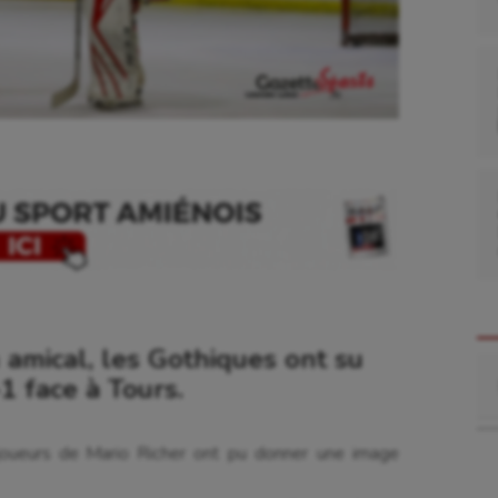
 amical, les Gothiques ont su
Re
1 face à Tours.
oueurs de Mario Richer ont pu donner une image