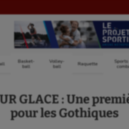
Basket-
Volley-
Sports
ll
Raquette
ball
ball
comb
R GLACE : Une premièr
pour les Gothiques