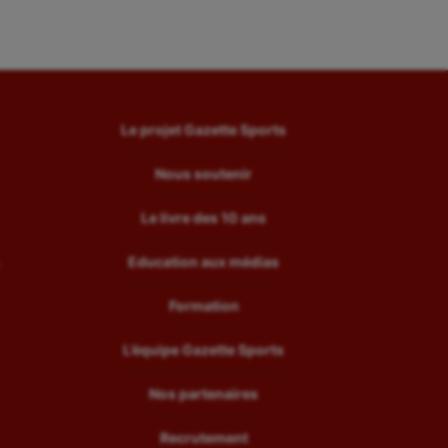
Le projet Gazette Sports
Nous soutenir
Le livre des 10 ans
Education aux médias
Formation
L’équipe Gazette Sports
Nos partenaires
Recrutement