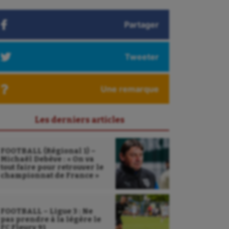
Partager
Tweeter
Une remarque
Les derniers articles
FOOTBALL (Régional 1) –
Michaël Debève : « On va
tout faire pour retrouver le
championnat de France »
FOOTBALL – Ligue 3 : Ne
pas prendre à la légère le
FC Fleury 91