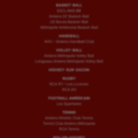
BASKET-BALL
ESCLAMS BB
Amiens SC Basket-Ball
US Boves Basket-Ball
Métropole Amiénoise Basket-Ball
HANDBALL
AHC – Amiens Handball Club
VOLLEY-BALL
Amiens Métropole Volley Ball
Longueau Amiens Metropole Volley Ball
HOCKEY-SUR-GAZON
RUGBY
RCA (F) – Les Licornes
RCA (H)
FOOTBALL AMÉRICAIN
Les Spartiates
TENNIS
Amiens Athletic Club Tennis
Tennis Club Amiens Métropole
RCA Tennis
ROLLER-HOCKEY