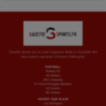
Wakeboard
Water-polo
Gazette Sports est un web magazine dédié à l'actualité des
associations sportives d'Amiens Métropole.
FOOTBALL
Amiens SC
AC Amiens
ESC Longueau
FC Porto Portugais d’Amiens
US Camon
RC Amiens
HOCKEY-SUR-GLACE
Les Gothiques