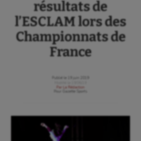
résultats de
l’ESCLAM lors des
Championnats de
France
Publié le
19 juin 2019
Modifié le
19/06/19
Par
La Rédaction
Pour
Gazette Sports