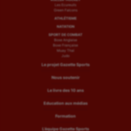
Les Ecureuils
Green Falcons
ATHLÉTISME
NATATION
SPORT DE COMBAT
Boxe Anglaise
Boxe Française
Muay Thaï
Judo
Le projet Gazette Sports
Nous soutenir
Le livre des 10 ans
Education aux médias
Formation
L’équipe Gazette Sports