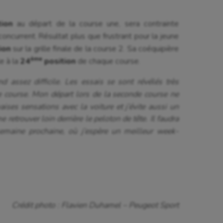
ion
au départ de la course une, sera contrainte
oncurrent. Résultat plus que frustrant pour la jeune
ion
sur la grille finale de la course 2. Sa coéquipière
ème
e à la
24
position
de chaque course.
d assez difficile. Les essais se sont révélés très
re course. Mon départ lors de la seconde course ne
aises sensations avec la voiture et j’évite aussi un
e retrouver loin derrière le peloton de tête. Il faudra
emaine prochaine, où j’espère un meilleur week-
Crédit photo : Flavien Duhamel – Peugeot Sport