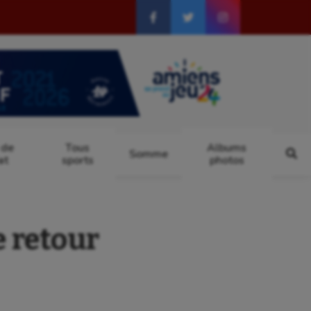
 de
Tous
Albums
Somme
at
sports
photos
e retour