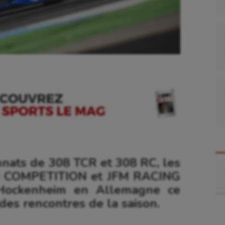
nats de 308 TCR et 308 RC, les
Re
SB COMPETITION et JFM RACING
 Hockenheim en Allemagne ce
es rencontres de la saison.