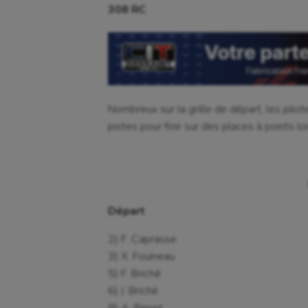
308 RC
Nombreux sur la grille de départ, les pilo
pistes pour finir sur des places à points lo
Départ
2) F. Caprasse
3) X. Fouineau
5) F. Briché
6) J. Briché