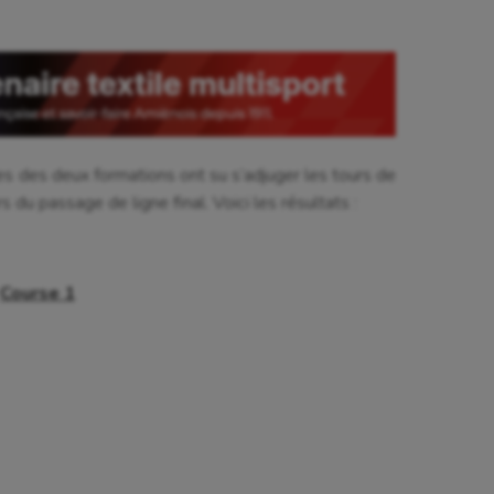
tes des deux formations ont su s’adjuger les tours de
rs du passage de ligne final. Voici les résultats :
Course 1