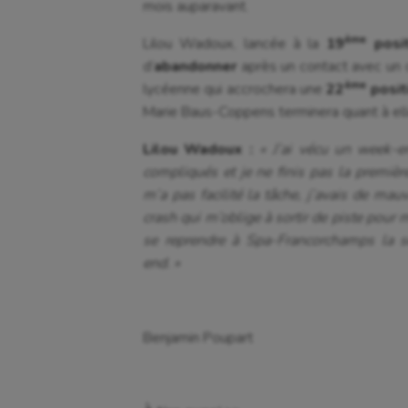
mois auparavant.
ème
Lilou Wadoux, lancée à la
19
posit
d’
abandonner
après un contact avec un c
ème
lycéenne qui accrochera une
22
posit
Marie Baus-Coppens terminera quant à ell
Lilou Wadoux :
« J’ai vécu un week-en
compliqués et je ne finis pas la premiè
m’a pas facilité la tâche, j’avais de mauv
crash qui m’oblige à sortir de piste pour m
se reprendre à Spa-Francorchamps la s
end. »
Benjamin Poupart