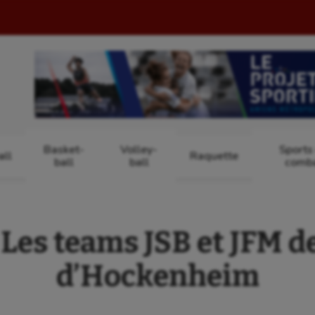
Basket-
Volley-
Sports
ll
Raquette
ball
ball
comb
Les teams JSB et JFM d
d’Hockenheim