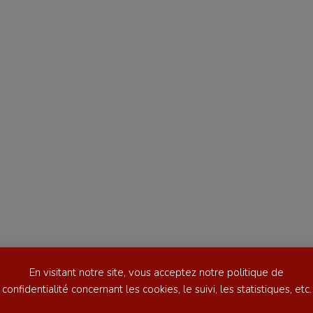
se
Kayak-polo
tation
Korfbal
lade
Longue paume
ime
Moto
ess
Natation
En visitant notre site, vous acceptez notre politique de
football
Natation artistique
confidentialité concernant les cookies, le suivi, les statistiques, etc.
ball américain
Omnisports