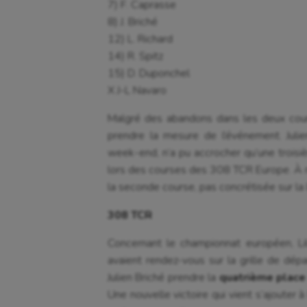
7) F. Caprasse
8) J. Briché
12) L. Richard
14) R. Spitz
15) D. Duponchel
X J-L Navaro
Malgré des abandons dans les deux cours
prendre la mesure de l’événement. Juli
week-end, n’a pu accrocher qu’une troisièm
lors des courses des 308 TCR Europe. À no
la seconde course, pas concrétisée sur la l
308 TCR
Concernant le championnat européen, Li
avaient rendez-vous sur la grille de dép
Julien Briché prendre la
quatrième place
Une nouvelle victoire qui vient s’ajouter à