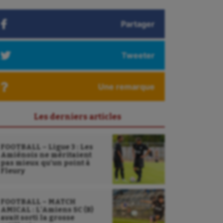
Partager
Tweeter
Une remarque
Les derniers articles
FOOTBALL – Ligue 3 : Les
Amiénois ne méritaient
pas mieux qu’un point à
Fleury
FOOTBALL – MATCH
AMICAL : L’Amiens SC (B)
avait sorti la grosse