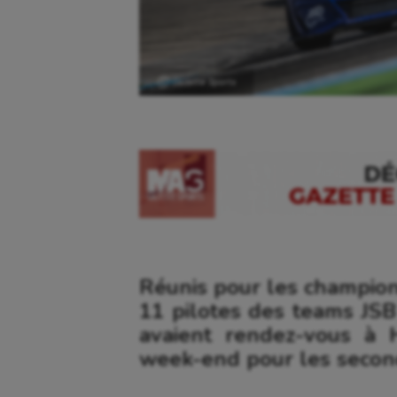
Ⓒ Gazette Sports
Réunis pour les champion
11 pilotes des teams J
avaient rendez-vous à
week-end pour les second