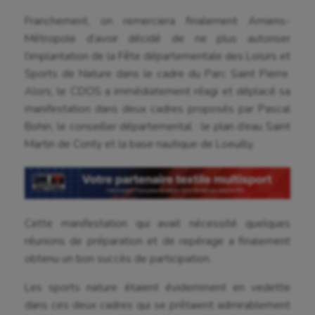
Franchement, on remerciera finalement Amiens-
Métropole d’avoir décidé de ne plus autoriser
l’implantation de la Fête départementale des Loisirs et
Sports de Nature dans le cadre du Parc Saint Pierre.
Alors, le CDOS a immédiatement réagi et déplacé sa
manifestation dans deux cadres proposés par Pascal
Bohin, le conseiller départemental : le plan d’eau Saint
Martin de Conty et la base nautique de Loeuilly.
Cette manifestation qui avait nécessité quelques
réunions de préparation et de repérage a finalement
obtenu un bon succès de participation.
Les sports nature étaient évidemment en vedette
dans ces deux cadres qui se prêtaient admirablement