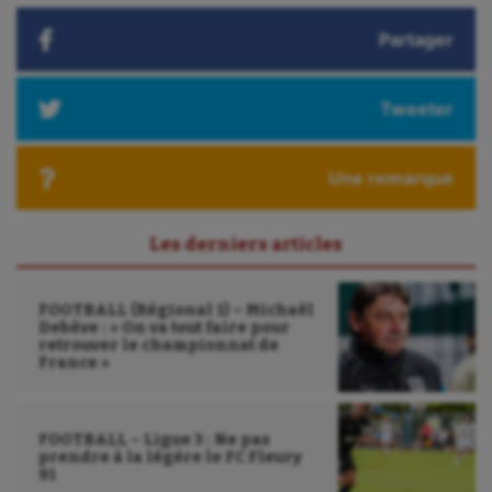
Triathlon
Partager
Ultimate frisbee
Tweeter
UNSS
Voile
Une remarque
Wakeboard
Les derniers articles
Water-polo
FOOTBALL (Régional 1) – Michaël
Debève : « On va tout faire pour
retrouver le championnat de
France »
FOOTBALL – Ligue 3 : Ne pas
prendre à la légère le FC Fleury
91