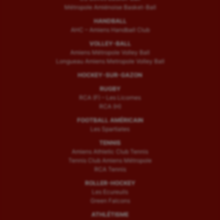
Métropole Amiénoise Basket-Ball
HANDBALL
AHC – Amiens Handball Club
VOLLEY-BALL
Amiens Métropole Volley Ball
Longueau Amiens Metropole Volley Ball
HOCKEY-SUR-GAZON
RUGBY
RCA (F) – Les Licornes
RCA (H)
FOOTBALL AMÉRICAIN
Les Spartiates
TENNIS
Amiens Athletic Club Tennis
Tennis Club Amiens Métropole
RCA Tennis
ROLLER-HOCKEY
Les Ecureuils
Green Falcons
ATHLÉTISME