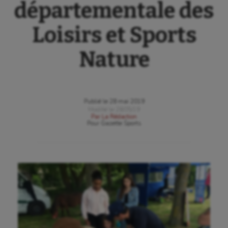
départementale des
Loisirs et Sports
Nature
Publié le
28 mai 2019
Modifié le
28/05/19
Par
La Rédaction
Pour
Gazette Sports