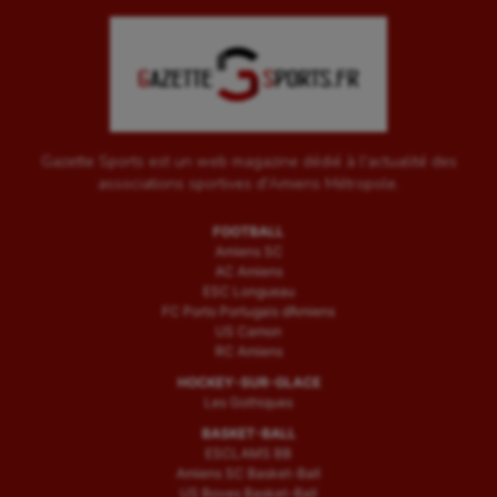
Gazette Sports est un web magazine dédié à l'actualité des
associations sportives d'Amiens Métropole.
FOOTBALL
Amiens SC
AC Amiens
ESC Longueau
FC Porto Portugais d’Amiens
US Camon
RC Amiens
HOCKEY-SUR-GLACE
Les Gothiques
BASKET-BALL
ESCLAMS BB
Amiens SC Basket-Ball
US Boves Basket-Ball