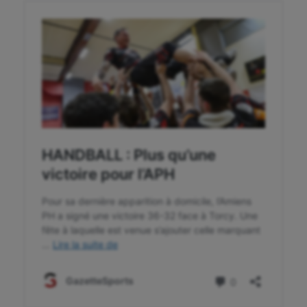
Korfbal
Longue paume
Moto
Natation
Natation artistique
Omnisports
Outdoor
Paddle
Parkour
Patinage artistique
Pétanque