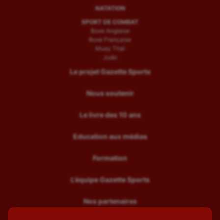
NATATION
SPORT DE COMBAT
Boxe Anglaise
Boxe Française
Muay Thaï
Judo
Le projet Gazette Sports
Nous soutenir
Le livre des 10 ans
Education aux médias
Formation
L’équipe Gazette Sports
Nos partenaires