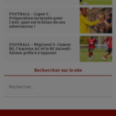
FOOTBALL – Ligue 3 :
Préparation terminée pour
l’ASC, quel est le bilan de ses
adversaires ?
FOOTBALL – Régional 3 : Camon
(b), l’Amiens AC et le RC Salouël-
Saleux prêts à s’opposer
Rechercher sur le site
Rechercher :