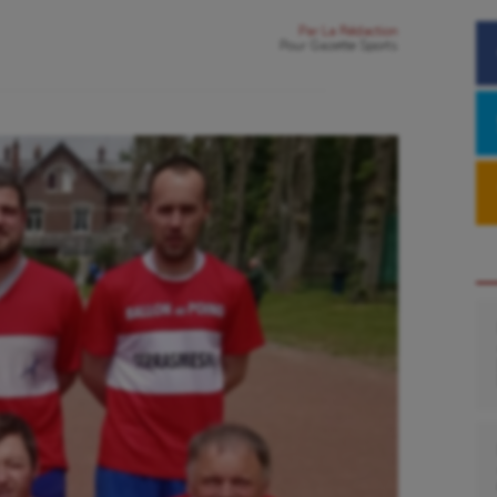
Par
La Rédaction
Pour
Gazette Sports