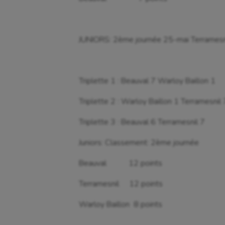
JUNIORS: 2ème journée 25-mai Terramesn
Triplette 1 : Beauval 7 Warloy Baillon 1
Triplette 2 : Warloy Baillon 1 Terramesnil 
Triplette 3 : Beauval 6 Terramesnil 7
Juniors: Classement: 2ème journée
Beauval 12 points
Terramesnil 12 points
Warloy Baillon 8 points