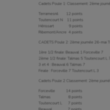
Cadets Poule 1: Classement: 2ème journ
Terramesnil 12 points
Toutencourt N 11 points
Hérissart 9 points
Ribemont/Ancre 4 points
CADETS Poule 2: 2ème journée 26-mai T
1ère 1/2 finale: Beauval 1 Forceville 7
2ème 1/2 finale: Talmas 5 Toutencourt L 
3 et 4 : Beauval 6 Talmas 7
Finale : Forceville 7 Toutencourt L 3
Cadets Poule 2 Classement: 2ème journ
Forceville 14 points
Talmas 8 points
Toutencourt L 7 points
Beauval 7 points