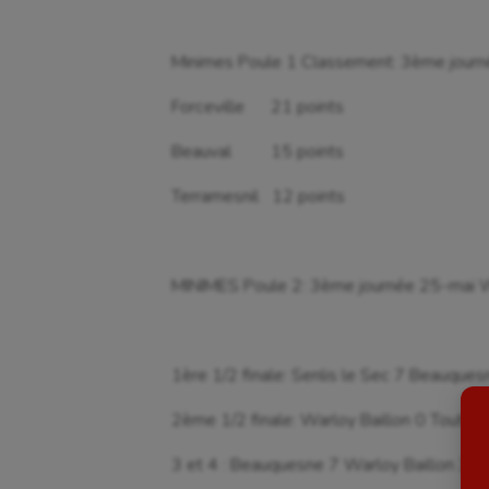
Minimes Poule 1 Classement: 3ème journ
Forceville 21 points
Beauval 15 points
Terramesnil 12 points
Aéronautique
Dan
Athlétisme
Equi
MINIMES Poule 2: 3ème journée 25-mai W
Auto
Esca
Aviron
Escr
1ère 1/2 finale: Senlis le Sec 7 Beauques
Balle à la main
Fitn
2ème 1/2 finale: Warloy Baillon 0 Touten
Ballon au poing
Flag 
3 et 4 : Beauquesne 7 Warloy Baillon 3
Baseball
Foot