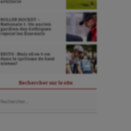
artillerie
ROLLER HOCKEY –
Nationale 1 : Un ancien
gardien des Gothiques
rejoint les Écureuils
EDITO : Mais où va-t-on
dans le cyclisme de haut
niveau?
Rechercher sur le site
chercher :