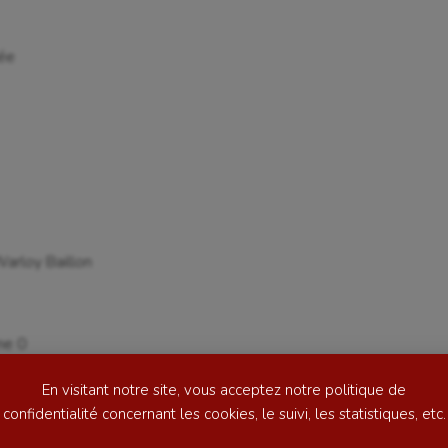
ée
se
Kayak-polo
tation
Korfbal
arloy Baillon
lade
Longue paume
ime
Moto
ne 0
ess
Natation
court 7
En visitant notre site, vous acceptez notre politique de
football
Natation artistique
confidentialité concernant les cookies, le suivi, les statistiques, etc.
ball américain
Omnisports