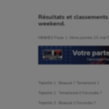
Résultats et classements
weekend.
MINIMES Poule 1: 3ème journée 25-mai Fo
Triplette 1 : Beauval 7 Terramesnil 1
Triplette 2 : Terramesnil 0 Forceville 7
Triplette 3 : Beauval 2 Forceville 7