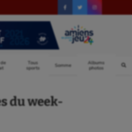
 de
Tous
Albums
Somme
at
sports
photos
s du week-