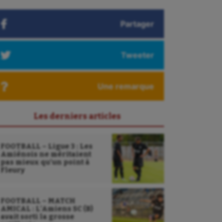
Partager
Tweeter
Une remarque
Les derniers articles
FOOTBALL – Ligue 3 : Les
Amiénois ne méritaient
pas mieux qu’un point à
Fleury
FOOTBALL – MATCH
AMICAL : L’Amiens SC (B)
avait sorti la grosse