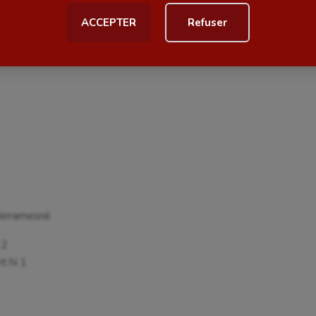
ACCEPTER
Refuser
al
Outdoor
née
Paddle
astique
Parkour
astique rythmique
Patinage artistique
rophilie
Pétanque
isport
Plongée
isme
Randonnée / Marche
erramesnil
 Olympiques et Paralympiques
Roller-derby
 2
rt N 1