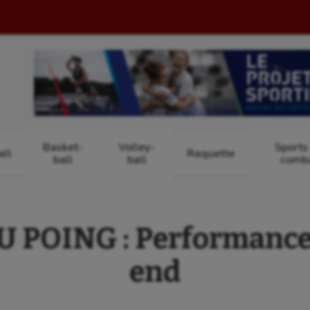
Basket-
Volley-
Sports
ll
Raquette
ball
ball
comb
 POING : Performance
end