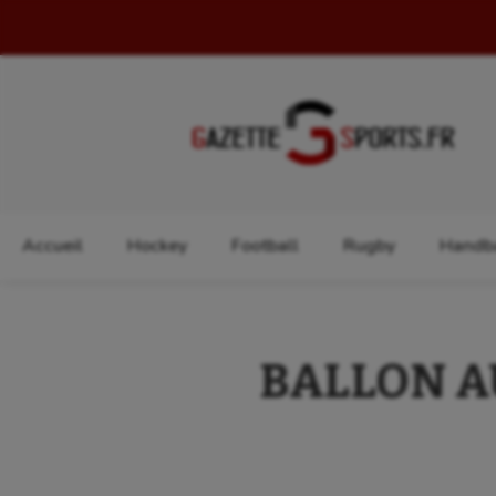
Rechercher :
Accueil
Hockey
Football
Rugby
Handba
BALLON AU