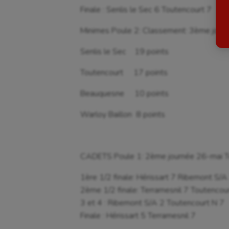
Finale : Senlis le Sec 6 Toutencourt 7
Billard
Futs
Minimes Poule 2: Classement: 3ème jour
Boules lyonnaises
Golf
Senlis le Sec 19 points
Canoë-kayak
Gymn
Toutencourt 17 points
Cerf Volant
Gymn
Beauquesne 10 points
Cheerleading
Halté
Warloy Baillon 8 points
Course à pied
Hand
Crossfit
Hipp
CADETS Poule 1: 2ème journée 26-mai T
Cyclisme
Jeux
1ère 1/2 finale: Hérissart 7 Ribemont S/A
2ème 1/2 finale: Terramesnil 7 Toutencou
3 et 4 : Ribemont S/A 2 Toutencourt N 7
Finale : Hérissart 5 Terramesnil 7