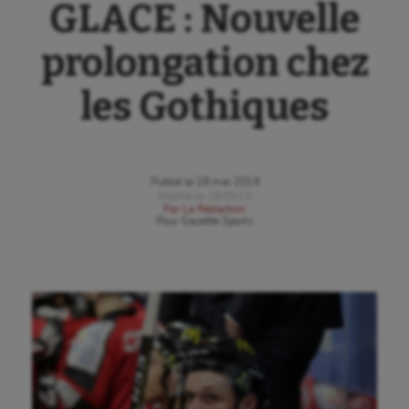
GLACE : Nouvelle
prolongation chez
les Gothiques
Publié le
28 mai 2019
Modifié le
28/05/19
Par
La Rédaction
Pour
Gazette Sports