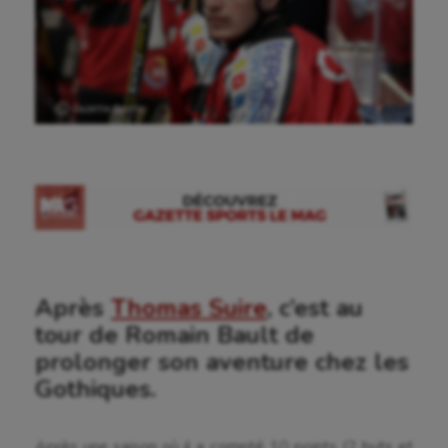
Ⓒ Gazette Sports
Aéronautique
Après
Thomas Suire
, c’est au
Athlétisme
tour de Romain Bault de
prolonger son aventure chez les
Auto
Gothiques.
Aviron
Balle à la main
Après une saison où il a compté 10 points (2 buts et