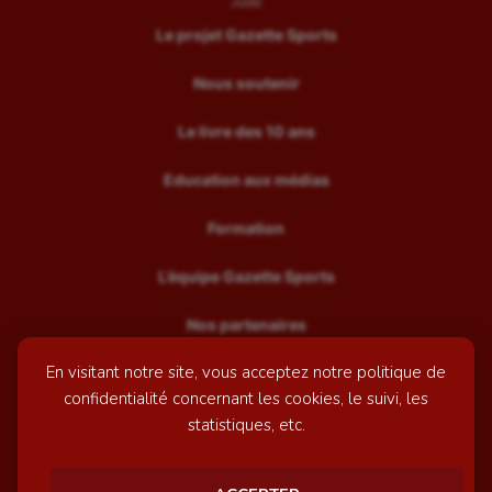
Judo
Le projet Gazette Sports
Nous soutenir
Le livre des 10 ans
Education aux médias
Formation
L’équipe Gazette Sports
Nos partenaires
En visitant notre site, vous acceptez notre politique de
Recrutement
confidentialité concernant les cookies, le suivi, les
Mentions légales
statistiques, etc.
Contactez-nous