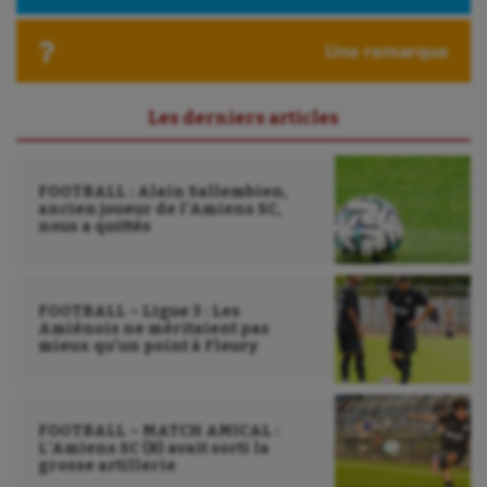
Paddle
Une remarque
Parkour
Patinage artistique
Les derniers articles
Pétanque
Plongée
FOOTBALL : Alain Sallembien,
ancien joueur de l’Amiens SC,
Randonnée / Marche
nous a quittés
Roller-derby
FOOTBALL – Ligue 3 : Les
Sarbacane
Amiénois ne méritaient pas
mieux qu’un point à Fleury
Sauvetage sportif
Sport adapté
FOOTBALL – MATCH AMICAL :
Sport handicap
L’Amiens SC (B) avait sorti la
grosse artillerie