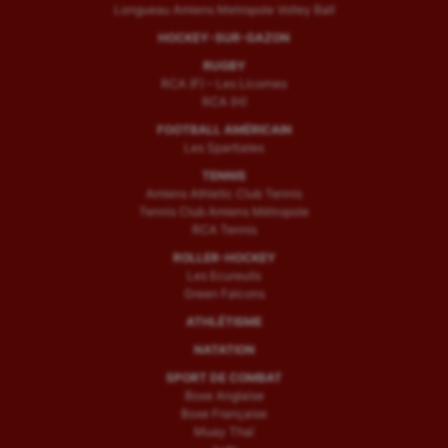
Longueau Amiens Metropole Volley Ball
HOCKEY-SUR-GAZON
RUGBY
RCA (F) – Les Licornes
RCA (H)
FOOTBALL AMÉRICAIN
Les Spartiates
TENNIS
Amiens Athletic Club Tennis
Tennis Club Amiens Métropole
RCA Tennis
ROLLER-HOCKEY
Les Ecureuils
Green Falcons
ATHLÉTISME
NATATION
SPORT DE COMBAT
Boxe Anglaise
Boxe Française
Muay Thaï