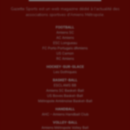
Gazette Sports est un web magazine dédié à l'actualité des
associations sportives d'Amiens Métropole.
FOOTBALL
Amiens SC
AC Amiens
ESC Longueau
FC Porto Portugais d’Amiens
US Camon
RC Amiens
HOCKEY-SUR-GLACE
Les Gothiques
BASKET-BALL
ESCLAMS BB
Amiens SC Basket-Ball
US Boves Basket-Ball
Métropole Amiénoise Basket-Ball
HANDBALL
AHC – Amiens Handball Club
VOLLEY-BALL
Amiens Métropole Volley Ball