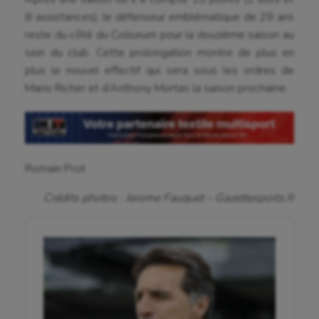
8 assistances), le défenseur emblématique de 29 ans
Ballon au poing
reste du côté du Coliseum pour la douzième saison au
Baseball
sein du club. Cette prolongation montre de plus en
plus le nouvel effectif qui sera sous les ordres de
Billard
Mario Richer et d’Anthony Mortas la saison prochaine.
Boules lyonnaises
Canoë-kayak
Cerf Volant
Romain Prot
Cheerleading
Crédits photos : Jerome Fauquet – Gazettesports.fr
Course à pied
Crossfit
Cyclisme
Danse