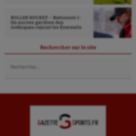
Sport santé
Sport-entreprise
ROLLER HOCKEY – Nationale 1 :
Un ancien gardien des
Sport-santé
Gothiques rejoint les Écureuils
Tir
Rechercher sur le site
Tir à l'arc
Rechercher :
Triathlon
Ultimate frisbee
UNSS
Voile
Wakeboard
Water-polo