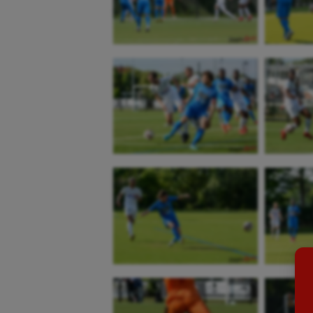
Aéronautique
Dan
Athlétisme
Equi
Auto
Esca
Aviron
Escr
Balle à la main
Fitn
Ballon au poing
Flag 
Baseball
Foot