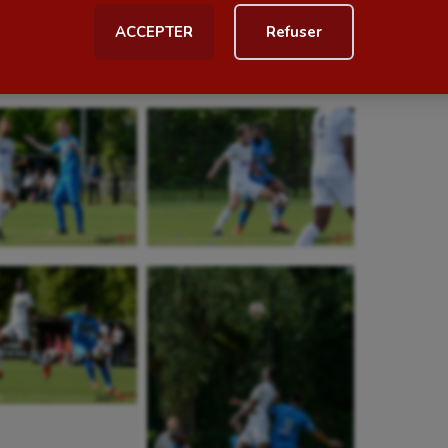
ACCEPTER
Refuser
al
Outdoor
Paddle
astique
Parkour
astique rythmique
Patinage artistique
rophilie
Pétanque
isport
Plongée
isme
Randonnée / Marche
 Olympiques et Paralympiques
Roller-derby