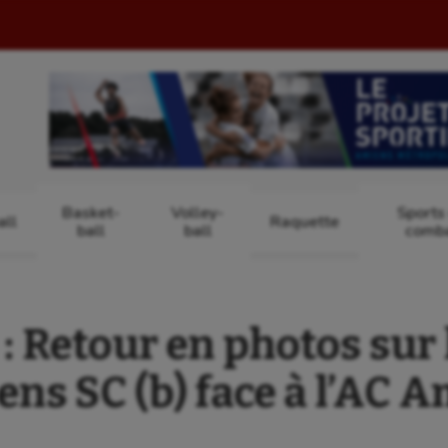
Basket-
Volley-
Sports
ll
Raquette
ball
ball
comb
 Retour en photos sur 
ens SC (b) face à l’AC 