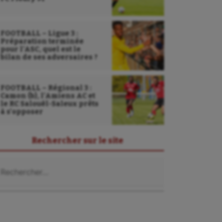
FOOTBALL – Ligue 3 :
Préparation terminée
pour l’ASC, quel est le
bilan de ses adversaires ?
FOOTBALL – Régional 3 :
Camon (b), l’Amiens AC et
le RC Salouël-Saleux prêts
à s’opposer
Rechercher sur le site
chercher :