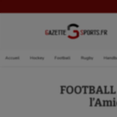
Rechercher :
Accueil
Hockey
Football
Rugby
Handba
FOOTBALL :
l’Ami