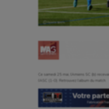
Ⓒ Gazette Sports
Ce samedi 25 mai, l’Amiens SC (b) receva
l’ASC (1-0). Retrouvez l’album du match.