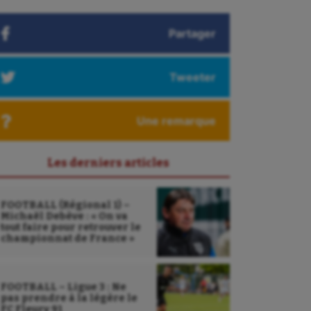
Partager
Tweeter
Une remarque
Les derniers articles
FOOTBALL (Régional 1) –
Michaël Debève : « On va
tout faire pour retrouver le
championnat de France »
FOOTBALL – Ligue 3 : Ne
pas prendre à la légère le
FC Fleury 91