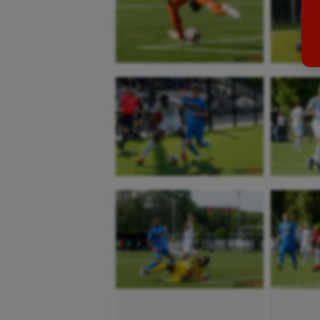
Billard
Futs
Boules lyonnaises
Golf
Canoë-kayak
Gymn
Cerf Volant
Gymn
Cheerleading
Halté
Course à pied
Hand
Crossfit
Hipp
Cyclisme
Jeux