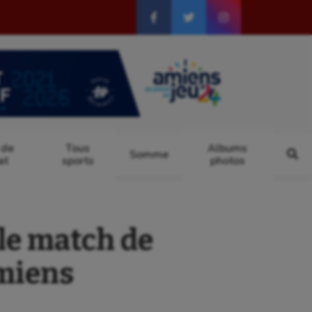
 de
Tous
Albums
Somme
at
sports
photos
le match de
Amiens