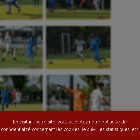
se
Kayak-polo
tation
Korfbal
lade
Longue paume
ime
Moto
ess
Natation
En visitant notre site, vous acceptez notre politique de
football
Natation artistique
confidentialité concernant les cookies, le suivi, les statistiques, etc.
ball américain
Omnisports