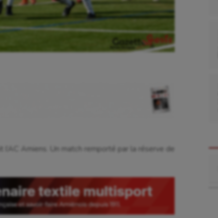
it l’AC Amiens. Un match remporté par la réserve de
Re