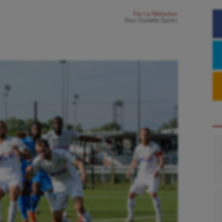
Par
La Rédaction
Pour
Gazette Sports