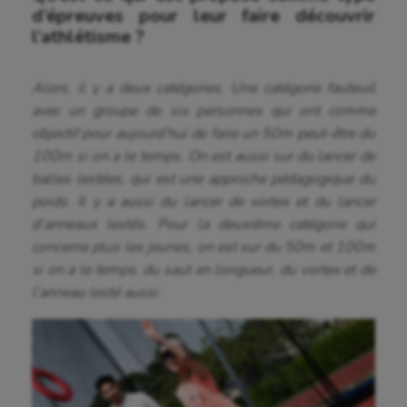
d’épreuves pour leur faire découvrir
l’athlétisme ?
Alors, il y a deux catégories. Une catégorie fauteuil
avec un groupe de six personnes qui ont comme
objectif pour aujourd’hui de faire un 50m peut-être du
100m si on a le temps. On est aussi sur du lancer de
balles lestées, qui est une approche pédagogique du
poids. Il y a aussi du lancer de vortex et du lancer
d’anneaux lestés. Pour la deuxième catégorie qui
concerne plus les jeunes, on est sur du 50m et 100m
si on a le temps, du saut en longueur, du vortex et de
l’anneau lesté aussi.
Aéronautique
Athlétisme
Auto