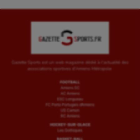
Gazette Sports est un web magazine dédié à l'actualité des
associations sportives d'Amiens Métropole.
FOOTBALL
Amiens SC
AC Amiens
ESC Longueau
FC Porto Portugais d’Amiens
US Camon
RC Amiens
HOCKEY-SUR-GLACE
Les Gothiques
BASKET-BALL