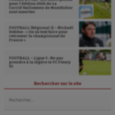
pour l’édition 2026 de La
Corrid’Halloween de Montdidier
sont ouvertes
FOOTBALL (Régional 1) – Michaël
Debève : « On va tout faire pour
retrouver le championnat de
France »
FOOTBALL – Ligue 3 : Ne pas
prendre à la légère le FC Fleury
91
Rechercher sur le site
Rechercher :