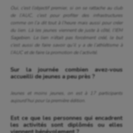
Gymnastique rythmique
Oui, c’est l’objectif premier, si on se rattache au club
de l’AUC, c’est pour profiter des infrastructures
Haltérophilie
comme on l’a dit tout à l’heure mais aussi pour créer
du lien. Là les jeunes viennent de juste à côté, l’IEM
Handisport
Sagebien. Le lien n’était pas forcément créé, le but
Hippisme
c’est aussi de faire savoir qu’il y a de l’athlétisme à
l’AUC et de faire la promotion de l’activité.
Jeux Olympiques et Paralympiques
Kayak-polo
Sur la journée combien avez-vous
accueilli de jeunes a peu près ?
Korfbal
Longue paume
Jeunes et moins jeunes, on est à 17 participants
aujourd’hui pour la première édition.
Moto
Natation
Est ce que les personnes qui encadrent
les activités sont diplômés ou elles
Natation artistique
viennent bénévolement ?