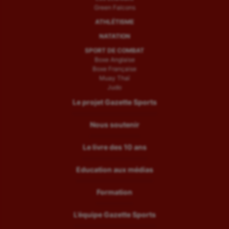
Green Falcons
ATHLÉTISME
NATATION
SPORT DE COMBAT
Boxe Anglaise
Boxe Française
Muay Thaï
Judo
Le projet Gazette Sports
Nous soutenir
Le livre des 10 ans
Education aux médias
Formation
L’équipe Gazette Sports