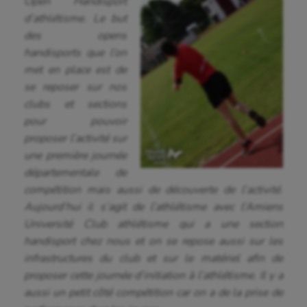
Open Handisport
d’athlétisme. Le but
des opens
handisports que l’on
met en place est de
se reposer sur nos
clubs et sections
pour pouvoir
proposer l’activité sur
une première journée
départementale de
compétition mais aussi de découverte de l’activité.
Aujourd’hui il s’agit de l’athlétisme avec l’Amiens
Université Club athlétisme qui a une section
handisport chez nous et on se repose aussi sur les
infrastructures du club et sur le matériel afin de
proposer cette journée d’initiation à l’athlétisme. Il y a
aussi un petit côté compétition car on a de la prise de