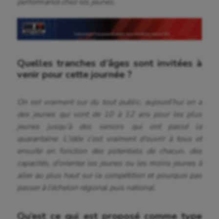
performance chez les jeunes.
Quelles tranches d’âges sont invitées à
venir pour cette journée ?
On est vraiment sur du tout public, aujourd’hui on a
des jeunes qui vont de 10 à 12 ans pour les plus
jeunes jusqu’à des seniors qui ont passé la
quarantaine. L’idée c’est vraiment d’ouvrir à tous et
ensuite en fonction des potentiels de chacun, des
capacités, d’orienter les jeunes ou les moins jeunes à
aller au plus haut sur la compétition et pourquoi pas
passer à l’échelon régional puis national.
Qu’est ce qui est proposé comme type