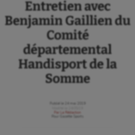
Entretien avec
Benjamin Gaillien du
Comité
départemental
Handisport de la
Somme
Publié le
24 mai 2019
Modifié le
24/05/19
Par
La Rédaction
Pour
Gazette Sports