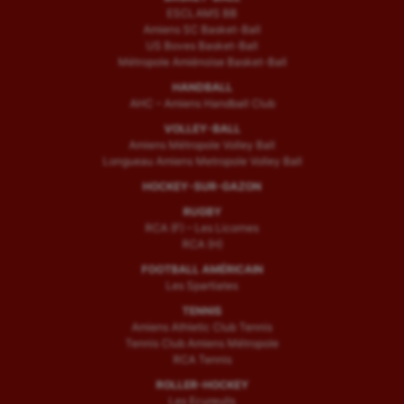
ESCLAMS BB
Amiens SC Basket-Ball
US Boves Basket-Ball
Métropole Amiénoise Basket-Ball
HANDBALL
AHC – Amiens Handball Club
VOLLEY-BALL
Amiens Métropole Volley Ball
Longueau Amiens Metropole Volley Ball
HOCKEY-SUR-GAZON
RUGBY
RCA (F) – Les Licornes
RCA (H)
FOOTBALL AMÉRICAIN
Les Spartiates
TENNIS
Amiens Athletic Club Tennis
Tennis Club Amiens Métropole
RCA Tennis
ROLLER-HOCKEY
Les Ecureuils