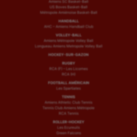
Amiens SC Basket-Ball
US Boves Basket-Ball
Métropole Amiénoise Basket-Ball
HANDBALL
AHC – Amiens Handball Club
VOLLEY-BALL
Amiens Métropole Volley Ball
Longueau Amiens Metropole Volley Ball
HOCKEY-SUR-GAZON
RUGBY
RCA (F) – Les Licornes
RCA (H)
FOOTBALL AMÉRICAIN
Les Spartiates
TENNIS
Amiens Athletic Club Tennis
Tennis Club Amiens Métropole
RCA Tennis
ROLLER-HOCKEY
Les Ecureuils
Green Falcons