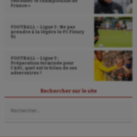
retrouver le championnat de
France »
Sport handicap
Sport santé
FOOTBALL – Ligue 3 : Ne pas
prendre à la légère le FC Fleury
Sport-entreprise
91
Sport-santé
Tir
FOOTBALL – Ligue 3 :
Préparation terminée pour
l’ASC, quel est le bilan de ses
Tir à l'arc
adversaires ?
Triathlon
Rechercher sur le site
Ultimate frisbee
Rechercher :
UNSS
Voile
Wakeboard