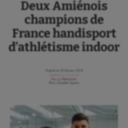
Deux Amiénois
champions de
France handisport
d’athlétisme indoor
Publié le
25 février 2019
Modifié le
17/12/19
Par
La Rédaction
Pour
Gazette Sports