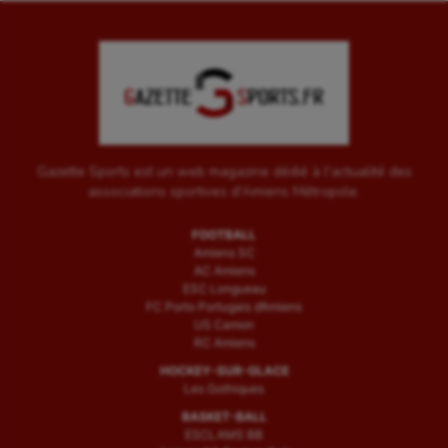
Water-polo
Gazette Sports est un web magazine dédié à l'actualité des
associations sportives d'Amiens Métropole.
FOOTBALL
Amiens SC
AC Amiens
ESC Longueau
FC Porto Portugais d’Amiens
US Camon
RC Amiens
HOCKEY-SUR-GLACE
Les Gothiques
BASKET-BALL
ESCLAMS BB