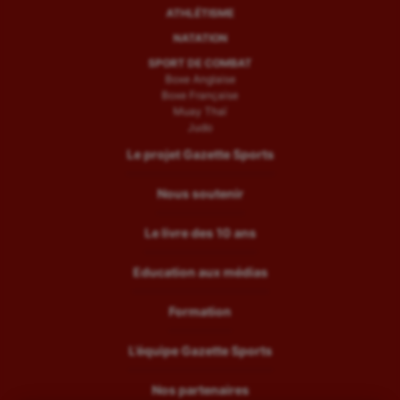
ATHLÉTISME
NATATION
SPORT DE COMBAT
Boxe Anglaise
Boxe Française
Muay Thaï
Judo
Le projet Gazette Sports
Nous soutenir
Le livre des 10 ans
Education aux médias
Formation
L’équipe Gazette Sports
Nos partenaires