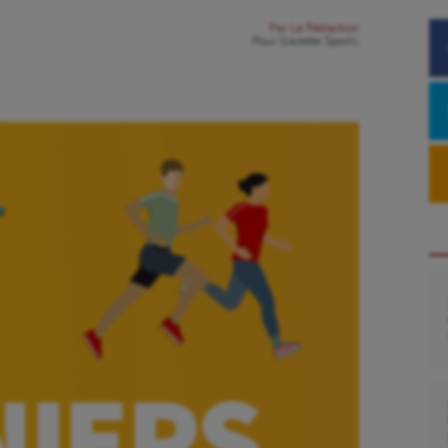
Par
La Rédaction
Pour
Gazette Sports