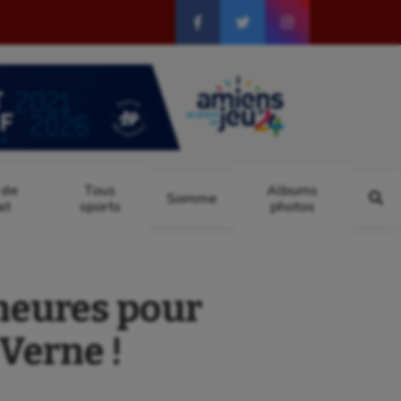
 de
Tous
Albums
Somme
at
sports
photos
heures pour
 Verne !