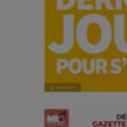
Ⓒ Gazette Sports