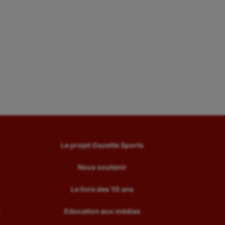
Le projet Gazette Sports
Nous soutenir
Le livre des 10 ans
Education aux médias