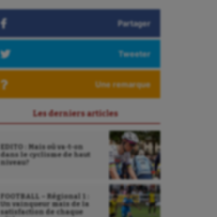
Partager
Tweeter
Une remarque
Les derniers articles
EDITO : Mais où va-t-on
dans le cyclisme de haut
niveau?
FOOTBALL – Régional 1 :
Un vainqueur mais de la
satisfaction de chaque