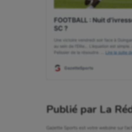
Publié par La Ré
Gazette Sports est votre webzine sur l'ac