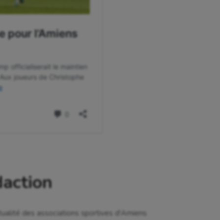
daction
tualité des associations sportives d'Amiens