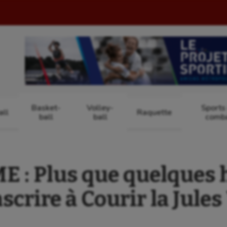
Basket-
Volley-
Sports
ll
Raquette
ball
ball
comb
 : Plus que quelques 
scrire à Courir la Jules