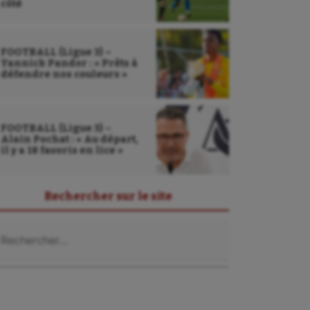
côté
FOOTBALL (Ligue 3) –
Yannick Pandor : « Prêts à
défendre nos couleurs »
FOOTBALL (Ligue 3) –
Alain Pochat : « Au départ,
il y a 18 favoris en lice »
Rechercher sur le site
chercher :