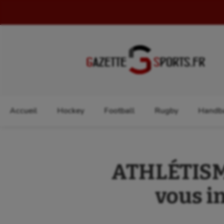
Rechercher :
Accueil
Hockey
Football
Rugby
Handba
ATHLÉTISME
vous in