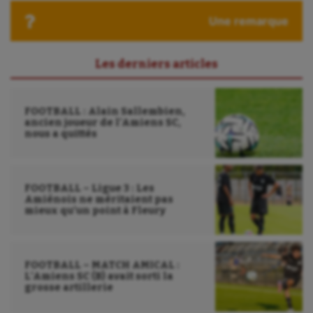
Ultimate frisbee
Une remarque
UNSS
Voile
Les derniers articles
Wakeboard
FOOTBALL : Alain Sallembien,
Water-polo
ancien joueur de l’Amiens SC,
nous a quittés
FOOTBALL – Ligue 3 : Les
Amiénois ne méritaient pas
mieux qu’un point à Fleury
FOOTBALL – MATCH AMICAL :
L’Amiens SC (B) avait sorti la
grosse artillerie