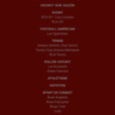
HOCKEY-SUR-GAZON
RUGBY
RCA (F) – Les Licornes
RCA (H)
FOOTBALL AMÉRICAIN
Les Spartiates
TENNIS
Amiens Athletic Club Tennis
Tennis Club Amiens Métropole
RCA Tennis
ROLLER-HOCKEY
Les Ecureuils
Green Falcons
ATHLÉTISME
NATATION
SPORT DE COMBAT
Boxe Anglaise
Boxe Française
Muay Thaï
Judo