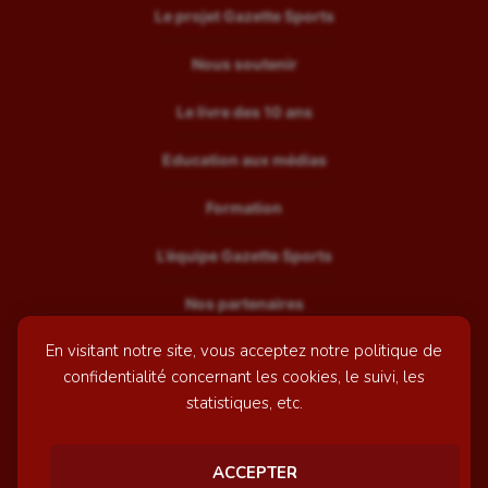
Le projet Gazette Sports
Nous soutenir
Le livre des 10 ans
Education aux médias
Formation
L’équipe Gazette Sports
Nos partenaires
En visitant notre site, vous acceptez notre politique de
Recrutement
confidentialité concernant les cookies, le suivi, les
Mentions légales
statistiques, etc.
Contactez-nous
ACCEPTER