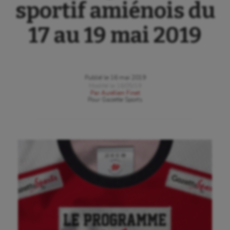
sportif amiénois du
17 au 19 mai 2019
Publié le
16 mai 2019
Modifié le
16/05/19
Par
Aurélien Finet
Pour
Gazette Sports