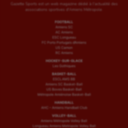
Gazette Sports est un web magazine dédié à l'actualité des
associations sportives d'Amiens Métropole.
FOOTBALL
Amiens SC
AC Amiens
ESC Longueau
FC Porto Portugais d’Amiens
US Camon
RC Amiens
HOCKEY-SUR-GLACE
Les Gothiques
BASKET-BALL
ESCLAMS BB
Amiens SC Basket-Ball
US Boves Basket-Ball
Métropole Amiénoise Basket-Ball
HANDBALL
AHC – Amiens Handball Club
VOLLEY-BALL
Amiens Métropole Volley Ball
Longueau Amiens Metropole Volley Ball