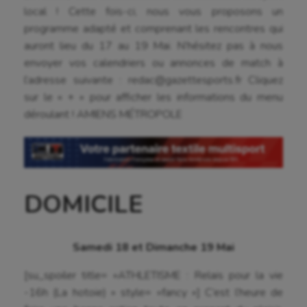
local ! Cette fois-ci, nous vous proposons un
programme adapté et comprenant les rencontres qui
auront lieu du 17 au 19 Mai. N’hésitez pas à nous
envoyer vos calendriers ou annonces de match à
l’adresse suivante : redac@gazettesports.fr Cliquez
sur le « + » pour afficher les informations du menu
déroulant ! AMIENS MÉTROPOLE
DOMICILE
Samedi 18 et Dimanche 19 Mai
[su_spoiler title= »ATHLETISME : Relais pour la vie
-16h (La hotoie) » style= »fancy »] C’est l’heure de