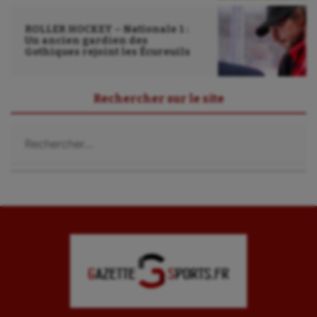
ROLLER HOCKEY – Nationale 1 :
Un ancien gardien des
Gothiques rejoint les Écureuils
Rechercher sur le site
Rechercher :