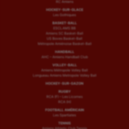
RC Amiens
HOCKEY-SUR-GLACE
Les Gothiques
BASKET-BALL
ESCLAMS BB
Amiens SC Basket-Ball
US Boves Basket-Ball
Métropole Amiénoise Basket-Ball
HANDBALL
AHC – Amiens Handball Club
VOLLEY-BALL
Amiens Métropole Volley Ball
Longueau Amiens Metropole Volley Ball
HOCKEY-SUR-GAZON
RUGBY
RCA (F) – Les Licornes
RCA (H)
FOOTBALL AMÉRICAIN
Les Spartiates
TENNIS
Amiens Athletic Club Tennis