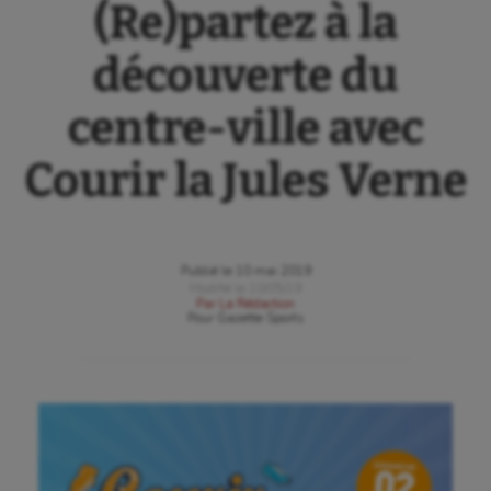
(Re)partez à la
découverte du
centre-ville avec
Courir la Jules Verne
Publié le
10 mai 2019
Modifié le
10/05/19
Par
La Rédaction
Pour
Gazette Sports