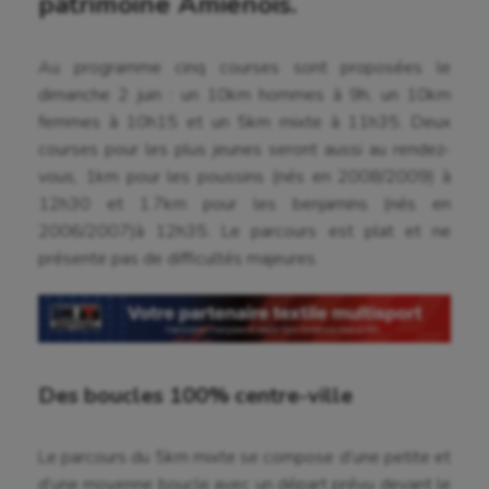
patrimoine Amiénois.
Au programme cinq courses sont proposées le
dimanche 2 juin : un 10km hommes à 9h, un 10km
femmes à 10h15 et un 5km mixte à 11h35. Deux
courses pour les plus jeunes seront aussi au rendez-
vous, 1km pour les poussins (nés en 2008/2009) à
12h30 et 1.7km pour les benjamins (nés en
2006/2007)à 12h35. Le parcours est plat et ne
présente pas de difficultés majeures.
Des boucles 100% centre-ville
Aéronautique
Le parcours du 5km mixte se compose d’une petite et
d’une moyenne boucle avec un départ prévu devant le
Athlétisme