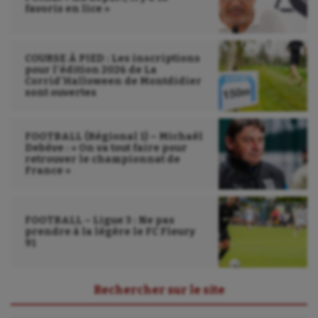
favoris en lice »
Wakeboard
Water-polo
COURSE À PIED : Les inscriptions
pour l’édition 2026 de La
Corrid’Halloween de Montdidier
sont ouvertes
FOOTBALL (Régional 1) – Michaël
Debève : « On va tout faire pour
retrouver le championnat de
France »
FOOTBALL – Ligue 3 : Ne pas
prendre à la légère le FC Fleury
91
Rechercher sur le site