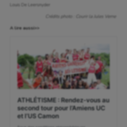
Louis De Leersnyder
Gymnastique
Crédits photo : Courir la Jules Verne
Gymnastique rythmique
A lire aussi>>
Haltérophilie
Handisport
Hippisme
Jeux Olympiques et Paralympiques
Kayak-polo
Korfbal
Longue paume
Moto
Natation