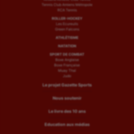
Tennis Club Amiens Métropole
RCA Tennis
ROLLER-HOCKEY
Les Ecureuils
Green Falcons
ATHLÉTISME
NATATION
SPORT DE COMBAT
Boxe Anglaise
Boxe Française
Muay Thaï
Judo
Le projet Gazette Sports
Nous soutenir
Le livre des 10 ans
Education aux médias