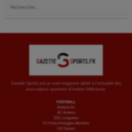
Rechercher :
Gazette Sports est un web magazine dédié à l'actualité des
associations sportives d'Amiens Métropole.
FOOTBALL
Amiens SC
AC Amiens
ESC Longueau
FC Porto Portugais d’Amiens
US Camon