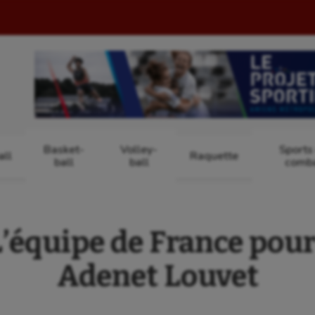
Basket-
Volley-
Sports
ll
Raquette
ball
ball
comb
L’équipe de France pou
Adenet Louvet