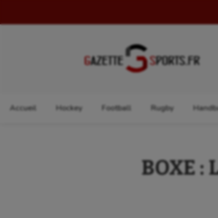
Rechercher :
Accueil
Hockey
Football
Rugby
Handba
BOXE : 