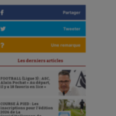
Partager
Tweeter
Une remarque
Les derniers articles
FOOTBALL (Ligue 3) : ASC,
Alain Pochat « Au départ,
il y a 18 favoris en lice »
COURSE À PIED : Les
inscriptions pour l’édition
2026 de La