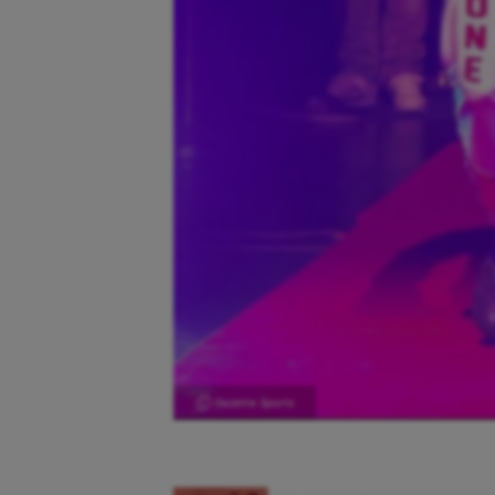
Ⓒ Gazette Sports
Aéronautique
Dan
Athlétisme
Equi