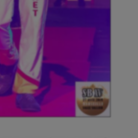
se
Kayak-polo
tation
Korfbal