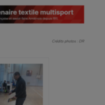
isme
Randonnée / Marche
 Olympiques et Paralympiques
Roller-derby
Crédits photos : DR