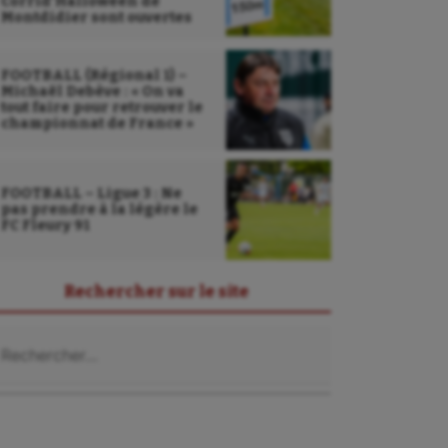
Corrid’Halloween de
Montdidier sont ouvertes
FOOTBALL (Régional 1) –
Michaël Debève : « On va
tout faire pour retrouver le
championnat de France »
FOOTBALL – Ligue 3 : Ne
pas prendre à la légère le
FC Fleury 91
Rechercher sur le site
chercher :