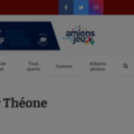
 de
Tous
Albums
Somme
at
sports
photos
r Théone