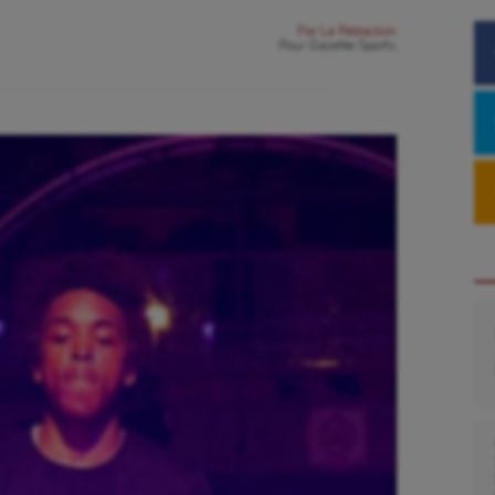
Par
La Rédaction
Pour
Gazette Sports