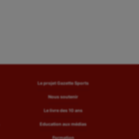
Le projet Gazette Sports
Nous soutenir
Le livre des 10 ans
Education aux médias
Formation