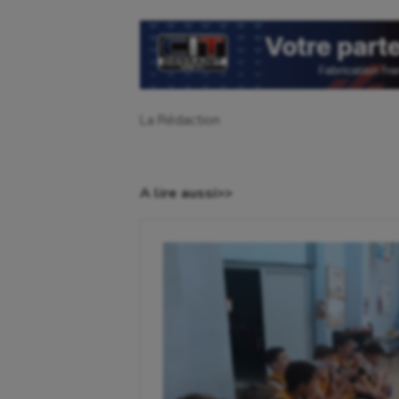
Crossfit
Hipp
Cyclisme
Jeux
La Rédaction
A lire aussi>>