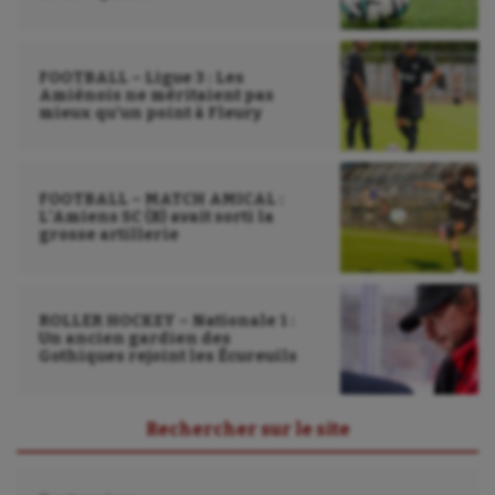
Wakeboard
Water-polo
FOOTBALL – Ligue 3 : Les
Amiénois ne méritaient pas
mieux qu’un point à Fleury
FOOTBALL – MATCH AMICAL :
L’Amiens SC (B) avait sorti la
grosse artillerie
ROLLER HOCKEY – Nationale 1 :
Un ancien gardien des
Gothiques rejoint les Écureuils
Rechercher sur le site
Rechercher :