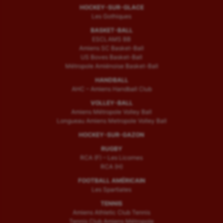
HOCKEY-SUR-GLACE
Les Gothiques
BASKET-BALL
ESCLAMS BB
Amiens SC Basket-Ball
US Boves Basket-Ball
Métropole Amiénoise Basket-Ball
HANDBALL
AHC – Amiens Handball Club
VOLLEY-BALL
Amiens Métropole Volley Ball
Longueau Amiens Metropole Volley Ball
HOCKEY-SUR-GAZON
RUGBY
RCA (F) – Les Licornes
RCA (H)
FOOTBALL AMÉRICAIN
Les Spartiates
TENNIS
Amiens Athletic Club Tennis
Tennis Club Amiens Métropole