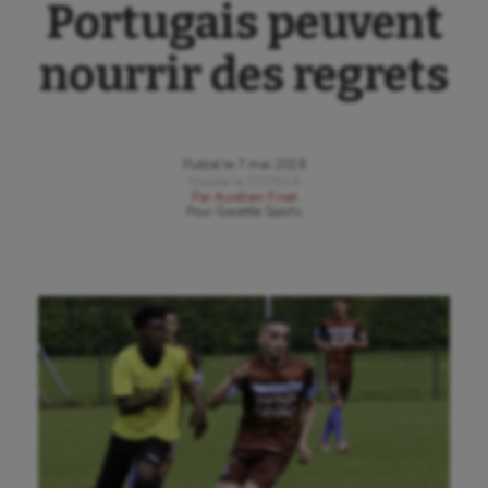
Portugais peuvent
nourrir des regrets
Publié le
7 mai 2019
Modifié le
07/05/19
Par
Aurélien Finet
Pour
Gazette Sports