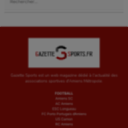
Gazette Sports est un web magazine dédié à l'actualité des
associations sportives d'Amiens Métropole.
FOOTBALL
Amiens SC
AC Amiens
ESC Longueau
FC Porto Portugais d’Amiens
US Camon
RC Amiens