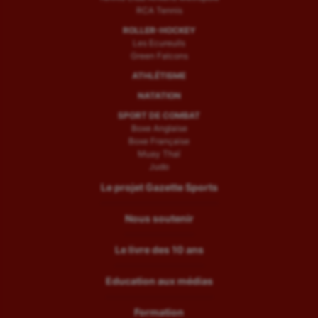
RCA Tennis
ROLLER-HOCKEY
Les Ecureuils
Green Falcons
ATHLÉTISME
NATATION
SPORT DE COMBAT
Boxe Anglaise
Boxe Française
Muay Thaï
Judo
Le projet Gazette Sports
Nous soutenir
Le livre des 10 ans
Education aux médias
Formation