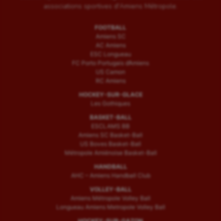
associations sportives d'Amiens Métropole.
FOOTBALL
Amiens SC
AC Amiens
ESC Longueau
FC Porto Portugais d’Amiens
US Camon
RC Amiens
HOCKEY-SUR-GLACE
Les Gothiques
BASKET-BALL
ESCLAMS BB
Amiens SC Basket-Ball
US Boves Basket-Ball
Métropole Amiénoise Basket-Ball
HANDBALL
AHC – Amiens Handball Club
VOLLEY-BALL
Amiens Métropole Volley Ball
Longueau Amiens Metropole Volley Ball
HOCKEY-SUR-GAZON