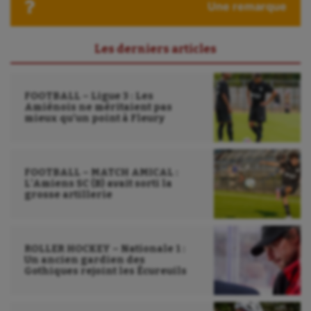
Roller-derby
Une remarque
Sarbacane
Les derniers articles
Sauvetage sportif
Sport adapté
FOOTBALL – Ligue 3 : Les
Amiénois ne méritaient pas
Sport handicap
mieux qu’un point à Fleury
Sport santé
Sport-entreprise
FOOTBALL – MATCH AMICAL :
L’Amiens SC (B) avait sorti la
grosse artillerie
Sport-santé
Tir
ROLLER HOCKEY – Nationale 1 :
Tir à l'arc
Un ancien gardien des
Gothiques rejoint les Écureuils
Triathlon
Ultimate frisbee