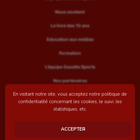
Nous soutenir
Le livre des 10 ans
Education aux médias
Formation
L’équipe Gazette Sports
Nos partenaires
En visitant notre site, vous acceptez notre politique de
Recrutement
confidentialité concernant les cookies, le suivi, les
Mentions légales
statistiques, etc.
Contactez-nous
ACCEPTER