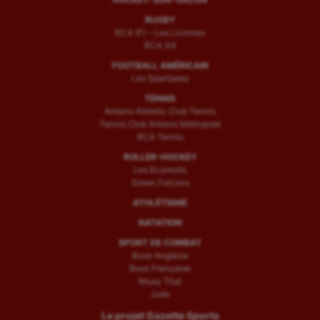
RUGBY
RCA (F) – Les Licornes
RCA (H)
FOOTBALL AMÉRICAIN
Les Spartiates
TENNIS
Amiens Athletic Club Tennis
Tennis Club Amiens Métropole
RCA Tennis
ROLLER-HOCKEY
Les Ecureuils
Green Falcons
ATHLÉTISME
NATATION
SPORT DE COMBAT
Boxe Anglaise
Boxe Française
Muay Thaï
Judo
Le projet Gazette Sports