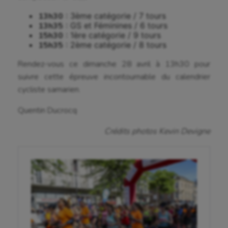
Cheerleading
13h30
: 3ème catégorie / 7 tours
13h35
: GS et Féminines / 6 tours
15h30
: 1ère catégorie / 9 tours
Course à pied
15h35
: 2ème catégorie / 8 tours
Crossfit
Rendez-vous ce dimanche 28 avril à 13h30 pour
Cyclisme
suivre cette épreuve incontournable du calendrier
cycliste samarien.
Danse
Quentin Ducrocq
Equitation
Crédits photos Kevin Devigne
Escalade
Escrime
Fitness
Flag football
Football américain