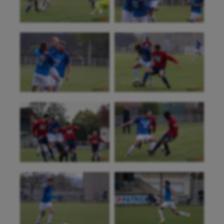
Aéronautique
Athlétisme
Auto
Aviron
Balle à la main
Ballon au poing