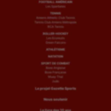
FOOTBALL AMÉRICAIN
Les Spartiates
TENNIS
Amiens Athletic Club Tennis
Tennis Club Amiens Métropole
RCA Tennis
ROLLER-HOCKEY
Les Ecureuils
Green Falcons
ATHLÉTISME
NATATION
SPORT DE COMBAT
Boxe Anglaise
Boxe Française
Muay Thaï
Judo
Le projet Gazette Sports
Nous soutenir
Le livre des 10 ans