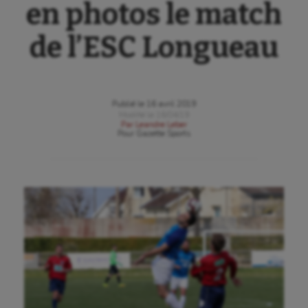
en photos le match
de l’ESC Longueau
Publié le
16 avril 2019
Modifié le
16/04/19
Par
Leandre Leber
Pour
Gazette Sports