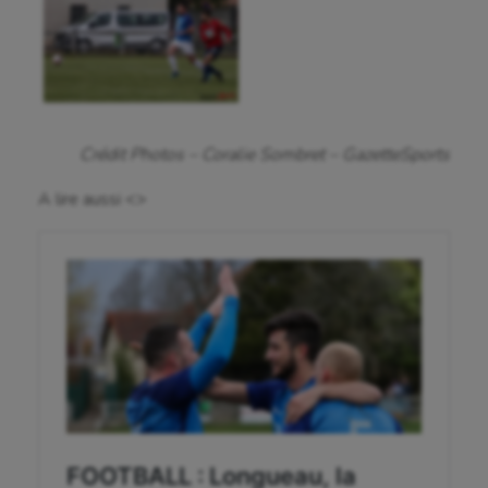
Jeux Olympiques et Paralympiques
Kayak-polo
Korfbal
Crédit Photos – Coralie Sombret – GazetteSports
Longue paume
A lire aussi <>
Moto
Natation
Natation artistique
Omnisports
Outdoor
Paddle
Parkour