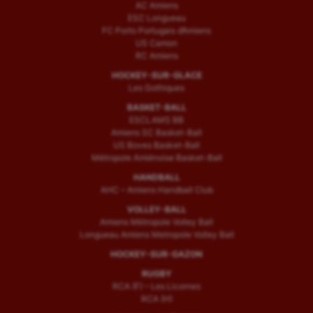
AC Amiens
ESC Longueau
FC Porto Portugais d’Amiens
US Camon
RC Amiens
HOCKEY-SUR-GLACE
Les Gothiques
BASKET-BALL
ESCLAMS BB
Amiens SC Basket-Ball
US Boves Basket-Ball
Métropole Amiénoise Basket-Ball
HANDBALL
AHC – Amiens Handball Club
VOLLEY-BALL
Amiens Métropole Volley Ball
Longueau Amiens Metropole Volley Ball
HOCKEY-SUR-GAZON
RUGBY
RCA (F) – Les Licornes
RCA (H)