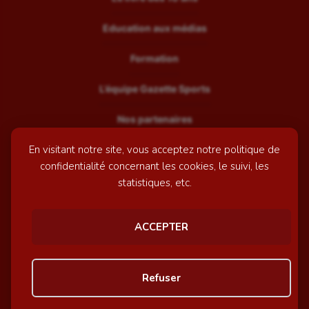
Education aux médias
Formation
L’équipe Gazette Sports
Nos partenaires
En visitant notre site, vous acceptez notre politique de
Recrutement
confidentialité concernant les cookies, le suivi, les
Mentions légales
statistiques, etc.
Contactez-nous
ACCEPTER
© GazetteSports - 2026 | Site internet réalisé par
l'agence
Refuser
Awelty
Personnaliser