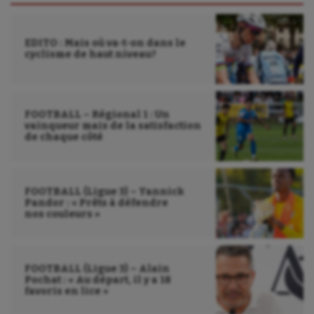
EDITO : Mais où va-t-on dans le
cyclisme de haut niveau?
FOOTBALL – Régional 1 : Un
vainqueur mais de la satisfaction
de chaque côté
FOOTBALL (Ligue 3) – Yannick
Pandor : « Prêts à défendre
nos couleurs »
FOOTBALL (Ligue 3) – Alain
Pochat : « Au départ, il y a 18
favoris en lice »