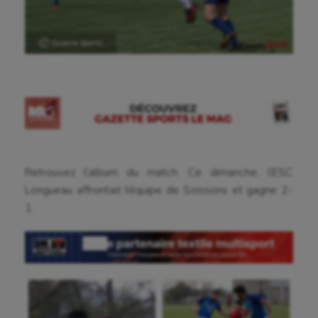
Ⓒ Gazette Sports
Retrouvez l’album du match. Ce dimanche, l’ESC
Longueau affrontait l’équipe de Soissons et gagne 2-
1.