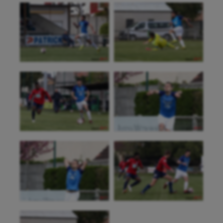
Escalade
Escrime
Fitness
Flag football
Football américain
Futsal
Golf
Gymnastique
Gymnastique rythmique
Haltérophilie
Handisport
Hippisme