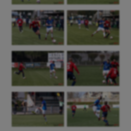
Baseball
Billard
Boules lyonnaises
Canoë-kayak
Cerf Volant
Cheerleading
Course à pied
Crossfit
Cyclisme
Danse
Equitation