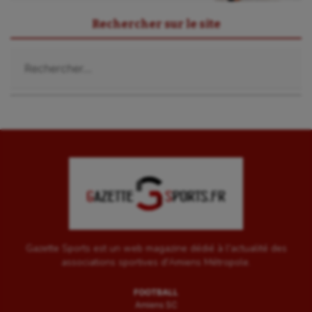
Rechercher sur le site
Rechercher :
Gazette Sports est un web magazine dédié à l'actualité des
associations sportives d'Amiens Métropole.
FOOTBALL
Amiens SC