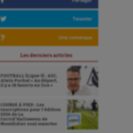
Partager
Tweeter
Une remarque
Les derniers articles
FOOTBALL (Ligue 3) : ASC,
Alain Pochat « Au départ,
il y a 18 favoris en lice »
COURSE À PIED : Les
inscriptions pour l’édition
2026 de La
Corrid’Halloween de
Montdidier sont ouvertes