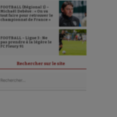
FOOTBALL (Régional 1) –
Michaël Debève : « On va
tout faire pour retrouver le
championnat de France »
FOOTBALL – Ligue 3 : Ne
pas prendre à la légère le
FC Fleury 91
Rechercher sur le site
chercher :