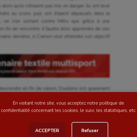
alors qu’ils n’étaient pas mis en danger, ils ont levé
oindre au score, puis ont étaient dépassés dans la
els, ne s’en sortant contre Méru que grâce à une
en fin de rencontre. Il faudra donc apprendre de ses
maine dernière, si Camon veut atteindre son objectif
se
Kayak-polo
tation
Korfbal
lade
Longue paume
ime
Moto
descendre en fin de saison, Doullens est quasiment
ess
Natation
cette saison, les Doullennais font pâle figure mais
En visitant notre site, vous acceptez notre politique de
 fil à retordre à Camon au match aller, et que c’est un
football
Natation artistique
confidentialité concernant les cookies, le suivi, les statistiques, etc.
c pas tomber dans la facilité sous peine de se faire
ball américain
Omnisports
ACCEPTER
Refuser
 dans leur lutte à distance et de préparer au mieux
al
Outdoor