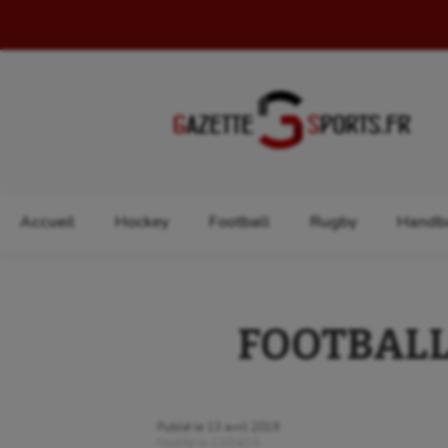
Rechercher :
Accueil
Hockey
Football
Rugby
Handba
FOOTBALL :
Publié le
13 avril 2019
Modifié le
13/04/19