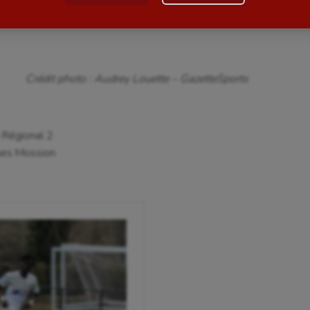
vront trouver en régularité pour ne plus se faire peur
Paddle
astique
Parkour
astique rythmique
Patinage artistique
Crédit photo : Audrey Louette – GazetteSports
rophilie
Pétanque
isport
Plongée
 Régional 2
ues Mossion
isme
Randonnée / Marche
 Olympiques et Paralympiques
Roller-derby