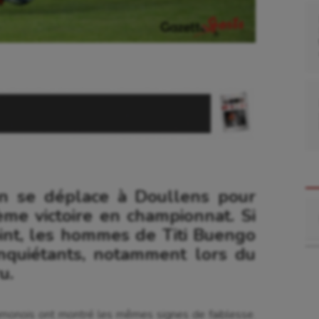
n se déplace à Doullens pour
Re
ème victoire en championnat. Si
oint, les hommes de Titi Buengo
nquiétants, notamment lors du
u.
Camonois ont montré les mêmes signes de faiblesse.