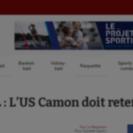
Basket-
Volley-
Sports
ll
Raquette
ball
ball
comb
 L’US Camon doit reten
Par
La Rédaction
Pour
Gazette Sports