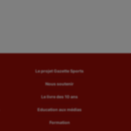
Le projet Gazette Sports
Nous soutenir
Le livre des 10 ans
Education aux médias
Formation