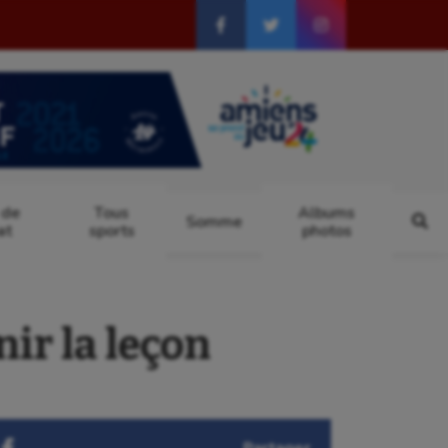
 de
Tous
Albums
Somme
at
sports
photos
ir la leçon