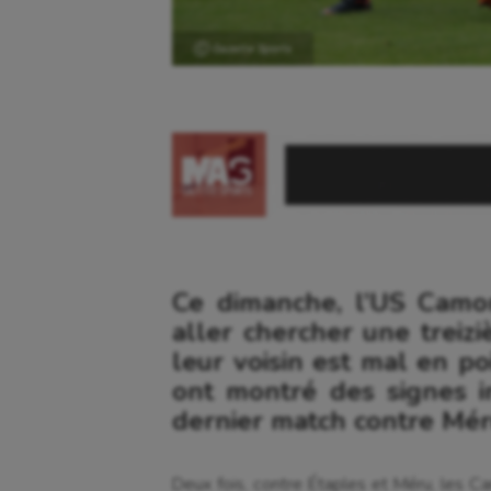
Ⓒ Gazette Sports
Ce dimanche, l’US Camo
aller chercher une treizi
leur voisin est mal en p
ont montré des signes i
dernier match contre Mér
Deux fois, contre Étaples et Méru, les 