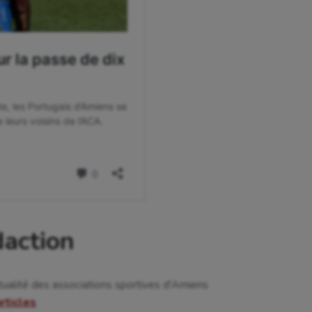
daction
tualité des associations sportives d'Amiens
articles