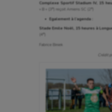
Complexe Sportif Stadium IV, 15 heu
e
e
« B » (3
) reçoit Amiens SC (2
)
Egalement à l’agenda :
Stade Emile Noël, 15 heures à Longu
e
(4
)
Fabrice Biniek
Crédit p