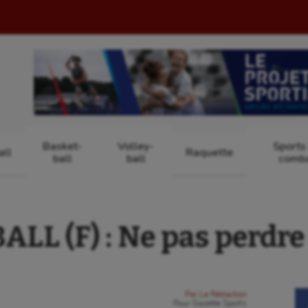
Basket-
Volley-
Sports
ll
Raquette
ball
ball
comb
LL (F) : Ne pas perdre 
Par
La Rédaction
Pour
Gazette Sports