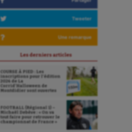
Partager
Tweeter
Une remarque
Les derniers articles
COURSE À PIED : Les
inscriptions pour l’édition
2026 de La
Corrid’Halloween de
Montdidier sont ouvertes
FOOTBALL (Régional 1) –
Michaël Debève : « On va
tout faire pour retrouver le
championnat de France »