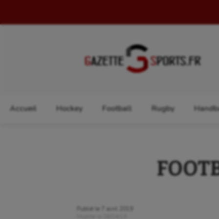
Rechercher :
Accueil
Hockey
Football
Rugby
Handba
FOOTBA
Publié le
7 avril 2019
Modifié le
06/04/19