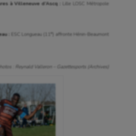
res à Villeneuve d’Ascq :
Lille LOSC Métropole
e
eau :
ESC Longueau (11
) affronte Hénin-Beaumont
hotos : Reynald Valleron – Gazettesports (Archives)