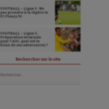
FOOTBALL – Ligue 3 : Ne
pas prendre à la légère le
FC Fleury 91
FOOTBALL – Ligue 3 :
Préparation terminée
pour l’ASC, quel est le
bilan de ses adversaires ?
Rechercher sur le site
chercher :