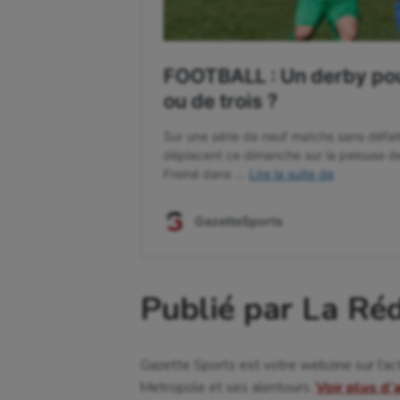
Publié par La Ré
Gazette Sports est votre webzine sur l'ac
Metropole et ses alentours.
Voir plus d’