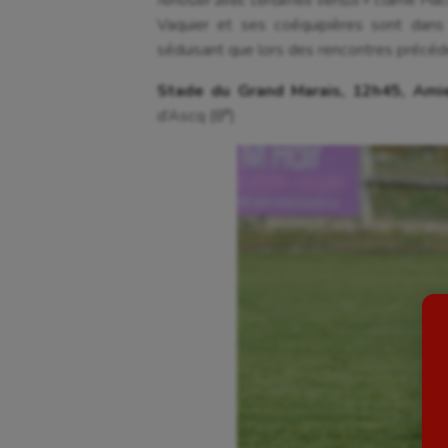
renouer avec certaines vertus
» clame Hacè
Vaquier et ses coéquipières sont dans 
séduisant que lors des rencontres précéd
Stade du Grand Marais, 12h45, Ami
e
d’Ascq (8
)
Aéronautique
Dan
Athlétisme
Equi
Auto
Esca
Aviron
Escr
Balle à la main
Fitn
Ballon au poing
Flag 
Baseball
Foot
Billard
Futs