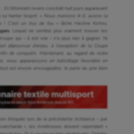
r… Et l’étonnant revers concédé huit jours auparavant
lui hanter l’esprit. «
Nous menions 4-0, avions la
e ! C’est un truc de fou
» lâche Hacène Kichou,
gais
. Lequel ne semble plus vraiment trouver les
oupe qui – il est vrai – n’a plus rien à gagner. Ni
est dépourvue d’enjeu, à l’exception de la Coupe
in de conquérir. Maintenant, au regard de notre
rtes, nous apparaissons en ballottage favorable en
ut est encore envisageable. Je parle du pire bien
tion étriquée lors de la précédente échéance – par
vancharde », les Amiénoises doivent cependant «