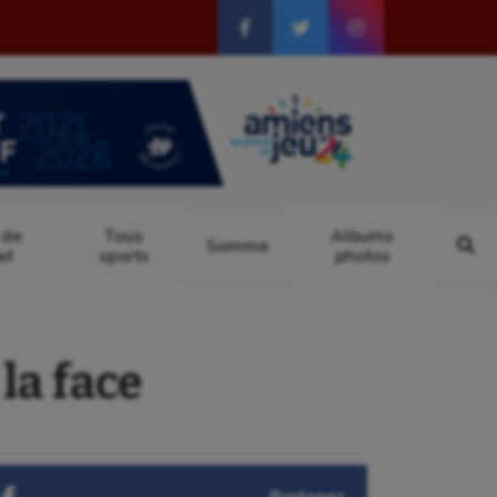
 de
Tous
Albums
Somme
at
sports
photos
la face