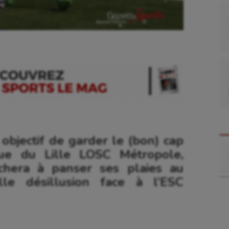
objectif de garder le (bon) cap
Re
que du Lille LOSC Métropole,
rchera à panser ses plaies au
le désillusion face à l’ESC