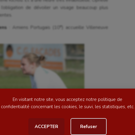
ne Kichou. Et à une heure très inhabituelle, Ophélie
l’obligation de dévoiler un visage beaucoup plus
entes.
e
ens
: Amiens Portugais (10
) accueille Villeneuve
se
Kayak-polo
tation
Korfbal
lade
Longue paume
ime
Moto
ess
Natation
En visitant notre site, vous acceptez notre politique de
football
Natation artistique
confidentialité concernant les cookies, le suivi, les statistiques, etc.
ball américain
Omnisports
ACCEPTER
Refuser
al
Outdoor