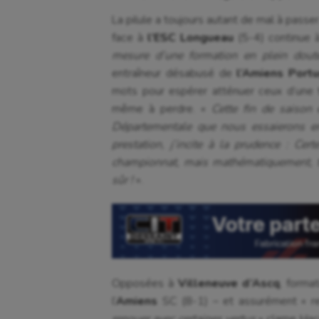
La pilule a toujours autant de mal à passe
face à
l’ESC Longueau
(5-4) continue à 
mesure d’une formation en plein dout
entraîneur désabusé de
l’Amiens Portu
mots pour espérer atténuer ceux d’une tr
même à perdre. «
Cette fin de saison 
Départementale que nous essaierons enf
prestation, j’incite à la prudence : Ce
championnat, mais mathématiquement, to
sûr !
».
Opposées à
Villeneuve d’Ascq
, forma
l’
Amiens
SC (8-1) – et assurément « re