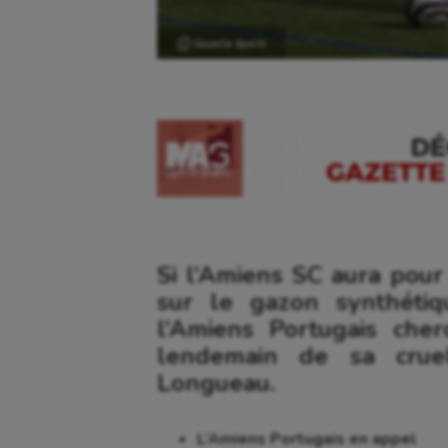
Ⓒ Gazette Sports
Si l’Amiens SC aura pour 
sur le gazon synthéti
l’Amiens Portugais che
lendemain de sa cruel
Longueau.
L’Amiens Portugais en appel