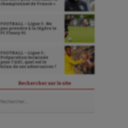
championnat de France »
FOOTBALL – Ligue 3 : Ne
pas prendre à la légère le
FC Fleury 91
FOOTBALL – Ligue 3 :
Préparation terminée
pour l’ASC, quel est le
bilan de ses adversaires ?
Rechercher sur le site
chercher :
Sarbacane