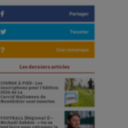
Partager
Tweeter
Une remarque
Les derniers articles
COURSE À PIED : Les
inscriptions pour l’édition
2026 de La
Corrid’Halloween de
Montdidier sont ouvertes
FOOTBALL (Régional 1) –
Michaël Debève : « On va
tout faire pour retrouver le