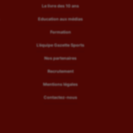
Le livre des 10 ans
Education aux médias
Formation
L’équipe Gazette Sports
Nos partenaires
Recrutement
Mentions légales
Contactez-nous