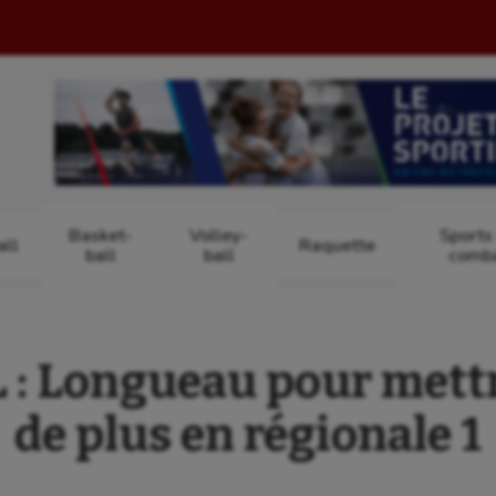
Basket-
Volley-
Sports
ll
Raquette
ball
ball
comb
: Longueau pour mettre
de plus en régionale 1