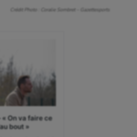
isport
Plongée
Crédit Photo : Coralie Sombret – Gazettesports
isme
Randonnée / Marche
 Olympiques et Paralympiques
Roller-derby