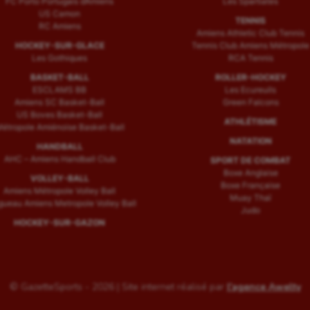
FC Porto Portugais d’Amiens
Les Spartiates
US Camon
TENNIS
RC Amiens
Amiens Athletic Club Tennis
HOCKEY-SUR-GLACE
Tennis Club Amiens Métropole
Les Gothiques
RCA Tennis
BASKET-BALL
ROLLER-HOCKEY
ESCLAMS BB
Les Ecureuils
Amiens SC Basket-Ball
Green Falcons
US Boves Basket-Ball
ATHLÉTISME
étropole Amiénoise Basket-Ball
NATATION
HANDBALL
AHC – Amiens Handball Club
SPORT DE COMBAT
Boxe Anglaise
VOLLEY-BALL
Boxe Française
Amiens Métropole Volley Ball
Muay Thaï
ueau Amiens Metropole Volley Ball
Judo
HOCKEY-SUR-GAZON
© GazetteSports - 2026 | Site internet réalisé par
l'agence Awelty