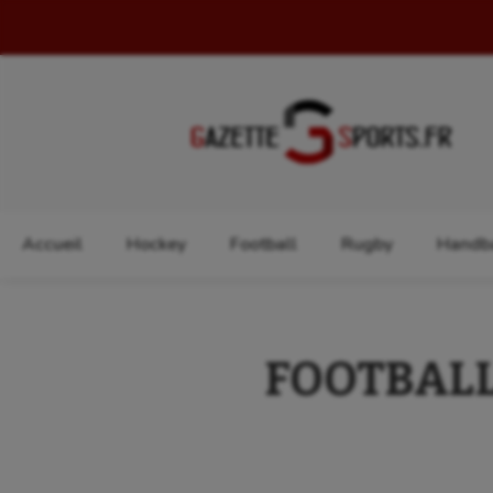
Rechercher :
Accueil
Hockey
Football
Rugby
Handba
FOOTBALL 