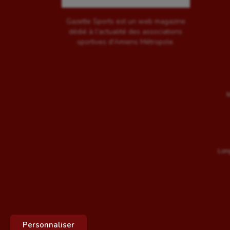
Gazette Sports est un web magazine
dédié à l'actualité des associations
sportives d'Amiens Métropole.
M
Long
Personnaliser