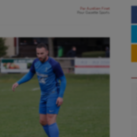
Par
Aurélien Finet
Pour
Gazette Sports