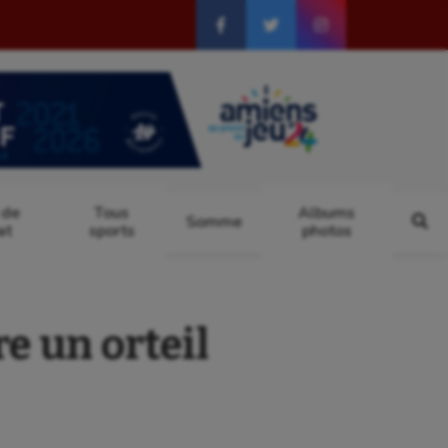
 de
Tous
Albums
Somme
at
sports
photos
 un orteil