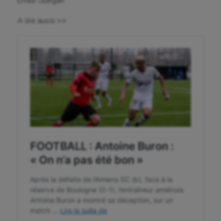
Émile Guégan
Fitness
A lire aussi >>
Flag football
Football américain
Futsal
Golf
Gymnastique
Gymnastique rythmique
Haltérophilie
Handisport
Hippisme
Jeux Olympiques et Paralympiques
Kayak-polo