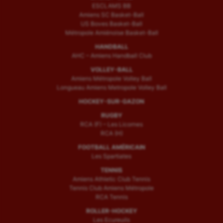
ESCLAMS BB
Amiens SC Basket-Ball
US Boves Basket-Ball
Métropole Amiénoise Basket-Ball
HANDBALL
AHC – Amiens Handball Club
VOLLEY-BALL
Amiens Métropole Volley Ball
Longueau Amiens Metropole Volley Ball
HOCKEY-SUR-GAZON
RUGBY
RCA (F) – Les Licornes
RCA (H)
FOOTBALL AMÉRICAIN
Les Spartiates
TENNIS
Amiens Athletic Club Tennis
Tennis Club Amiens Métropole
RCA Tennis
ROLLER-HOCKEY
Les Ecureuils