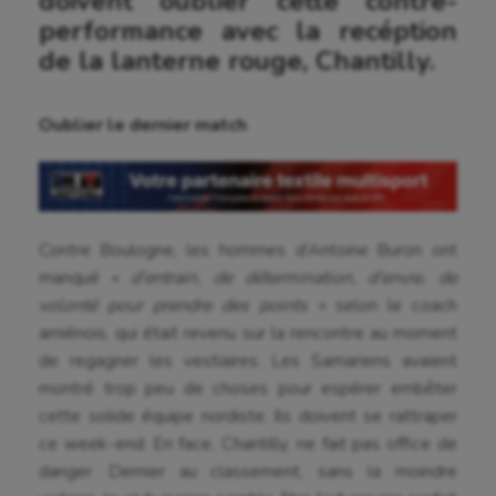
doivent oublier cette contre-
performance avec la recéption
de la lanterne rouge, Chantilly.
Oublier le dernier match
Aéronautique
Athlétisme
Auto
Contre Boulogne, les hommes d’Antoine Buron ont
manqué «
d’entrain, de détermination, d’envie, de
Aviron
volonté pour prendre des points »
selon le coach
Balle à la main
amiénois, qui était revenu sur la rencontre au moment
de regagner les vestiaires. Les Samariens avaient
Ballon au poing
montré trop peu de choses pour espérer embêter
cette solide équipe nordiste. Ils doivent se rattraper
Baseball
ce week-end. En face, Chantilly, ne fait pas office de
Billard
danger. Dernier au classement, sans la moindre