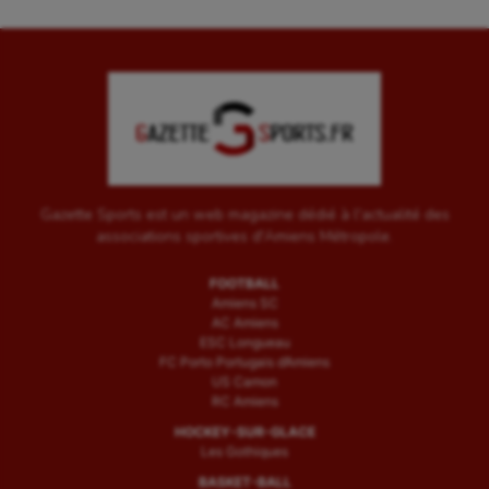
Gazette Sports est un web magazine dédié à l'actualité des
associations sportives d'Amiens Métropole.
FOOTBALL
Amiens SC
AC Amiens
ESC Longueau
FC Porto Portugais d’Amiens
US Camon
RC Amiens
HOCKEY-SUR-GLACE
Les Gothiques
BASKET-BALL