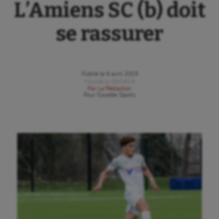
L’Amiens SC (b) doit
se rassurer
Publié le
6 avril 2019
Modifié le
06/04/19
Par
La Rédaction
Pour
Gazette Sports