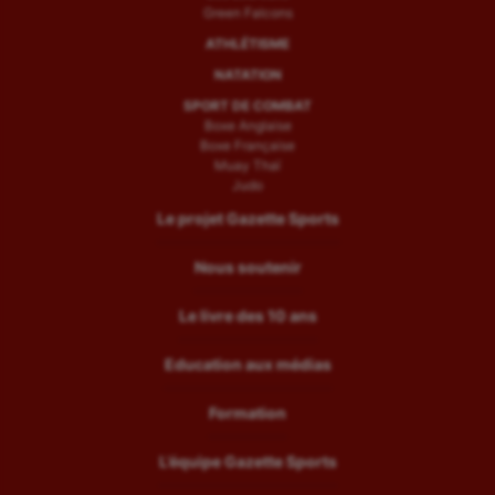
Green Falcons
ATHLÉTISME
NATATION
SPORT DE COMBAT
Boxe Anglaise
Boxe Française
Muay Thaï
Judo
Le projet Gazette Sports
Nous soutenir
Le livre des 10 ans
Education aux médias
Formation
L’équipe Gazette Sports