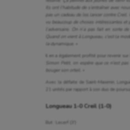
réserve. Ça permet aux jeunes de venir vo
Ils ont l’habitude de s’entraîner avec nou
pas un cadeau de les lancer contre Creil.
vu beaucoup de choses intéressantes et pu
l’adversaire. On n’a pas fait en sorte de
Quand on vient à Longueau, c’est la mode.
la dynamique. »
Il en a également profité pour revenir sur
Simon Petit, on espère que ce n’est pas c
bouger son orteil. »
Avec la défaite de Saint-Maximin, Long
21 unités par rapport à son duo de pours
Longueau 1-0 Creil (1-0)
But : Lecerf (3′)