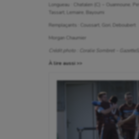
Longueau : Chatalen (C) – Ouannoune, Pet
Tassart, Lemaire, Bayoumi
Remplaçants : Coussart, Gori, Deboubert
Morgan Chaumier
Crédit photo : Coralie Sombret – Gazette
À lire aussi >>