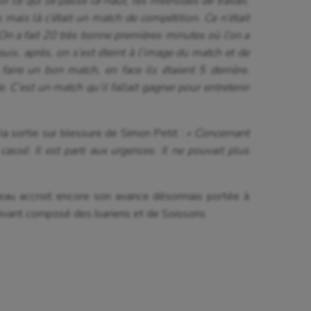
ir ce qui se passe là-haut, les méthodes de travail.
s mais là c’était un match de compétition. Ce n’était
 On a fait 20 très bonne premières minutes où l’on a
is, après, on s’est éteint à l’image du match et de
 faire un bon match, en face ils étaient 5 derrière.
 C’est un match qu’il fallait gagner pour entretenir
 la sortie sur blessure de Simon Petit :
« Concernant
assé. Il est parti aux urgences. Il ne pouvait plus
ueau accroit encore son avance désormais portée à
uivant composé des Isariens et de Soissons.