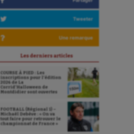
Partager
Tweeter
Une remarque
Les derniers articles
COURSE À PIED : Les
inscriptions pour l’édition
2026 de La
Corrid’Halloween de
Montdidier sont ouvertes
FOOTBALL (Régional 1) –
Michaël Debève : « On va
tout faire pour retrouver le
championnat de France »