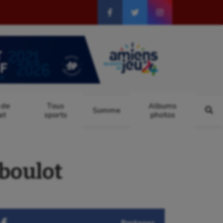
 de
Tous
Albums
Somme
at
sports
photos
 boulot