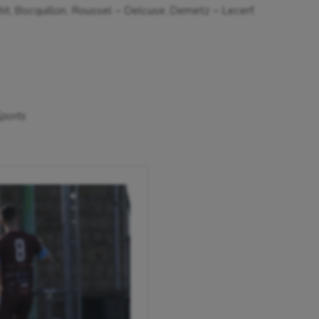
it, Bocquillon, Roussel – Delcuse, Demetz – Lecerf,
Sports