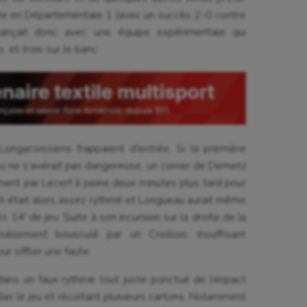
ntée en Départementale 1 (avec un succès 2-0 contre
vançait donc avec une équipe expérimentale qui
et trois sur le banc.
ongacoissiens frappaient d’entrée. Si la première
u ne s’avérait pas dangereuse, un corner de Demetz
ment par Lecerf à peine deux minutes plus tard pour
tch était alors assez rythmé et Longueau aurait même
s 14′ de jeu. Suite à son incursion sur la droite de la
isiblement bousculé par un Creillois. Insuffisant
ur siffler une faute.
 dans un faux rythme tout juste ponctué de l’impact
ler le jeu et récoltant plusieurs cartons. Notamment