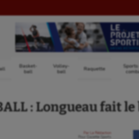
Basket-
Volley-
Sports
ll
Raquette
ball
ball
comb
LL : Longueau fait le
Par
La Rédaction
Pour
Gazette Sports