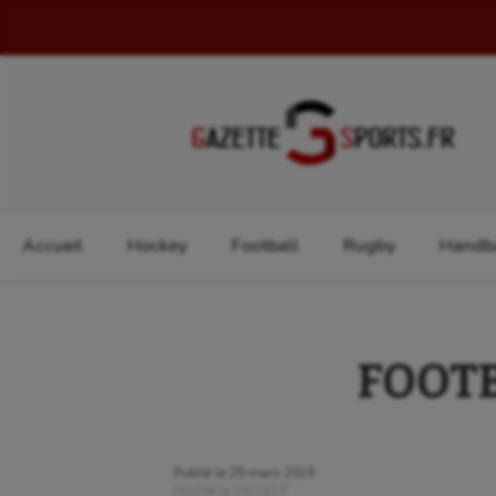
Rechercher :
Accueil
Hockey
Football
Rugby
Handba
FOOTBA
Publié le
25 mars 2019
Modifié le
04/10/19