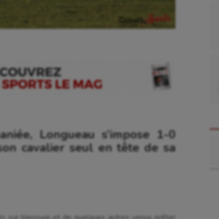
aniée, Longueau s’impose 1-0
Re
son cavalier seul en tête de sa
aits sur blessure et de quelques autres venus prêter