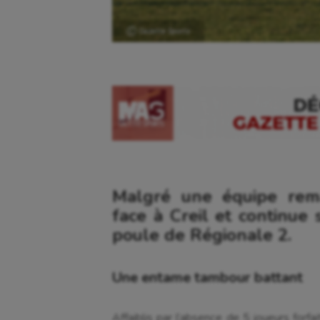
Ⓒ Gazette Sports
Malgré une équipe rem
face à Creil et continue 
poule de Régionale 2.
Une entame tambour battant
Affaiblis par l’absence de 5 joueurs forf