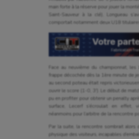
main forte à la réserve pour jouer la mo
Saint-Sauveur à la clé), Longueau s’a
comportait notamment deux U18 titulaires, 
Face au neuvième du championnat, les L
frappe décochée dès la 1ère minute de je
au second poteau était repris victorieuse
ouvrir le score (1-0, 3′). Le début de ma
pu en profiter pour obtenir un penalty aprè
surface, Lecerf s’écroulait en effet, v
néanmoins pour l’arbitre de la rencontre po
Par la suite, la rencontre sombrait alors
physique des visiteurs, incapables d’embal