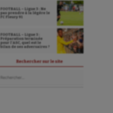
FOOTBALL – Ligue 3 : Ne
pas prendre à la légère le
FC Fleury 91
FOOTBALL – Ligue 3 :
Préparation terminée
pour l’ASC, quel est le
bilan de ses adversaires ?
Rechercher sur le site
chercher :