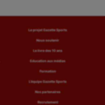
Le projet Gazette Sports
Nous soutenir
Le livre des 10 ans
Education aux médias
Formation
L’équipe Gazette Sports
Nos partenaires
Recrutement