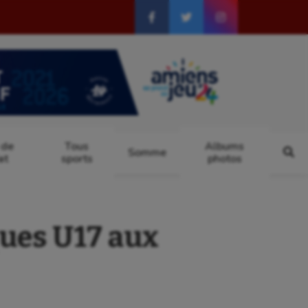
 de
Tous
Albums
Somme
at
sports
photos
ues U17 aux