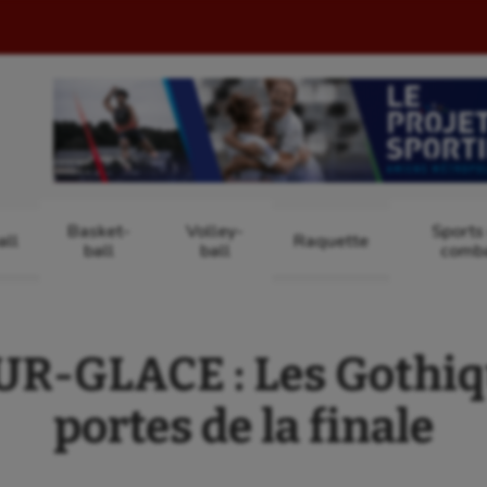
Basket-
Volley-
Sports
ll
Raquette
ball
ball
comb
-GLACE : Les Gothiq
portes de la finale