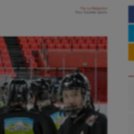
Par
La Rédaction
Pour
Gazette Sports