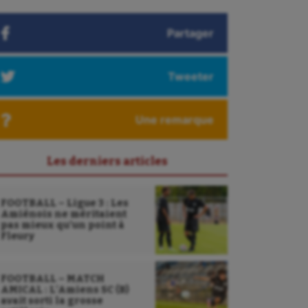
Partager
Tweeter
Une remarque
Les derniers articles
FOOTBALL – Ligue 3 : Les
Amiénois ne méritaient
pas mieux qu’un point à
Fleury
FOOTBALL – MATCH
AMICAL : L’Amiens SC (B)
avait sorti la grosse