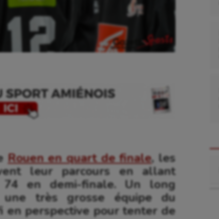
de
Rouen en quart de finale
, les
Re
vent leur parcours en allant
 74 en demi-finale. Un long
 une très grosse équipe du
i en perspective pour tenter de