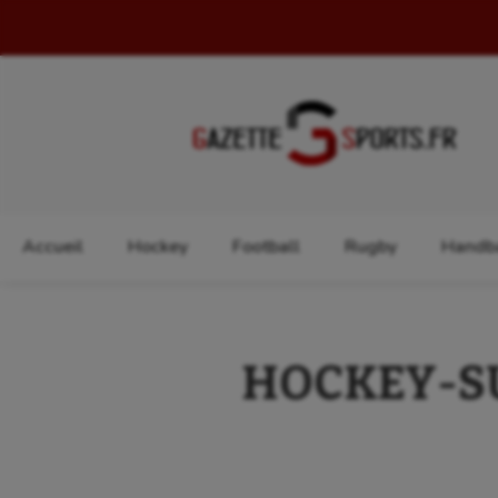
Rechercher :
Accueil
Hockey
Football
Rugby
Handba
HOCKEY-SUR