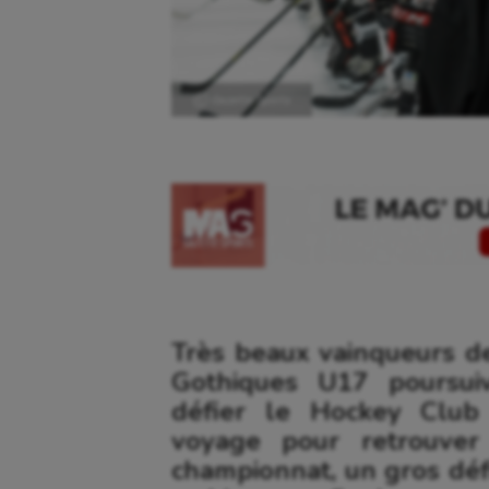
Ⓒ Gazette Sports
Très beaux vainqueurs 
Gothiques U17 poursui
défier le Hockey Club
voyage pour retrouver
championnat, un gros déf