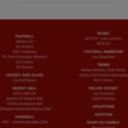
RUGBY
FOOTBALL
RCA (F) – Les Licornes
Amiens SC
RCA (H)
AC Amiens
ESC Longueau
FOOTBALL AMÉRICAIN
FC Porto Portugais d’Amiens
Les Spartiates
US Camon
TENNIS
RC Amiens
Amiens Athletic Club Tennis
HOCKEY-SUR-GLACE
Tennis Club Amiens Métropole
Les Gothiques
RCA Tennis
BASKET-BALL
ROLLER-HOCKEY
ESCLAMS BB
Les Ecureuils
Amiens SC Basket-Ball
Green Falcons
US Boves Basket-Ball
ATHLÉTISME
étropole Amiénoise Basket-Ball
NATATION
HANDBALL
AHC – Amiens Handball Club
SPORT DE COMBAT
Boxe Anglaise