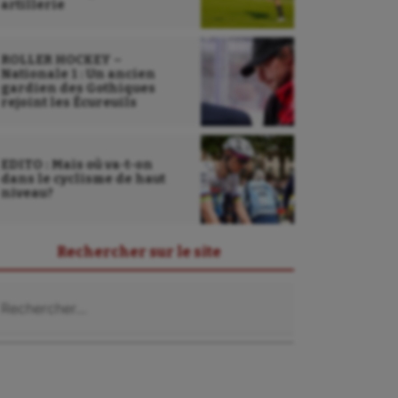
artillerie
ROLLER HOCKEY –
Nationale 1 : Un ancien
gardien des Gothiques
rejoint les Écureuils
EDITO : Mais où va-t-on
dans le cyclisme de haut
niveau?
Rechercher sur le site
chercher :