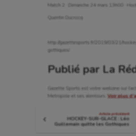
Match 2 : Dimanche 24 mars 13h00 : Hoc
Quentin Ducrocq
http://gazettesports.fr/2019/03/21/hocke
gothiques/
Publié par La Ré
Gazette Sports est votre webzine sur l'ac
Metropole et ses alentours.
Voir plus d’
Navigation
Article précédent
HOCKEY-SUR-GLACE : Léo
de
Article
Guillemain quitte les Gothiques
précédent
: