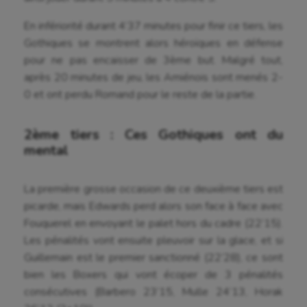
En infériorité durant 4’37 minutes pour finir ce tiers, les
Gothiques se montrent alors héroïques en défense
pour ne pas encaisser de 3ème but. Malgré tout,
après 20 minutes de jeu, les Amiénois sont menés 2-
0 et ont perdu Romand pour le reste de la partie.
2ème tiers : Ces Gothiques ont du
mental
La première grosse occasion de ce deuxième tiers est
picarde, mais Edwards perd alors son face à face avec
Fouquerel en envoyant le palet hors du cadre (22’15).
Les pénalités vont ensuite pleuvoir sur la glace, et si
Guillemain est le premier sanctionné (22’28), ce sont
bien les Boxers qui vont écoper de 3 pénalités
consécutives (Barbero 23’15, Mulle 24’13, Horak