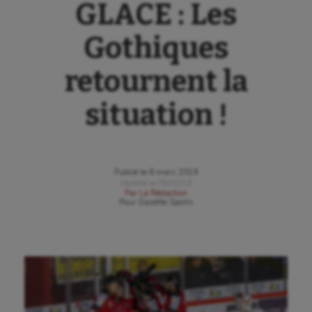
GLACE : Les
Gothiques
retournent la
situation !
Publié le
6 mars 2019
Modifié le
06/03/19
Par
La Rédaction
Pour
Gazette Sports