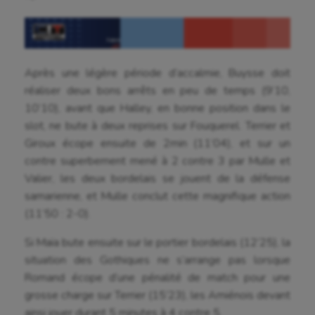
Après une légère période d’accalmie, Buysse doit
réaliser deux bons arrêts en peu de temps (9’10,
10’10), avant que Halley, en bonne position dans le
slot, ne bute à deux reprises sur Fouquerel. Terrier et
Giroux écope ensuite de 2min (11’04), et sur un
contre superbement mené à 2 contre 3 par Mulle et
Valier, les deux bordelais se jouent de la défense
samarienne, et Mulle conclut cette magnifique action
(11’50 : 2-0).
Si Maïa bute ensuite sur le portier bordelais (12’25), la
situation des Gothiques ne s’arrange pas lorsque
Romand écope d’une pénalité de match pour une
grosse charge sur Terrier (15’23), les Amiénois devant
ainsi jouer durant 5 minutes à 4 contre 5.