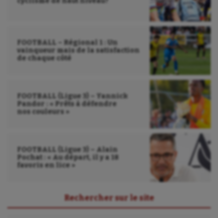
cyclisme de haut niveau?
FOOTBALL – Régional 1 : Un
vainqueur mais de la satisfaction
de chaque côté
FOOTBALL (Ligue 3) – Yannick
Pandor : « Prêts à défendre
nos couleurs »
FOOTBALL (Ligue 3) – Alain
Pochat : « Au départ, il y a 18
favoris en lice »
Rechercher sur le site