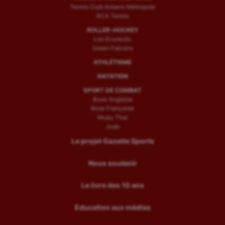
Tennis Club Amiens Métropole
RCA Tennis
ROLLER-HOCKEY
Les Ecureuils
Green Falcons
ATHLÉTISME
NATATION
SPORT DE COMBAT
Boxe Anglaise
Boxe Française
Muay Thaï
Judo
Le projet Gazette Sports
Nous soutenir
Le livre des 10 ans
Education aux médias