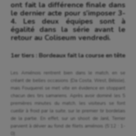
ont fait la différence finale dans
le dernier acte pour s’imposer 3-
4. Les deux équipes sont à
égalité dans la série avant le
retour au Coliseum vendredi.
1er tiers : Bordeaux fait la course en tête
Les Amiénois rentrent bien dans le match, en se
créant de belles occasions (Da Costa, West, Bélisle),
mais Fouquerel se met vite en évidence en stoppant
chacun des tirs samariens. Après avoir dominé les 5
premières minutes du match, les visiteurs se font
cueillir à froid par la suite, sur le premier tir bordelais
de la partie. En effet, sur un shoot de Janil, Terrier
parvient à dévier au fond de filets amiénois (5’12 : 1-
0).