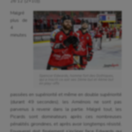
26’12 (2+10)).
Malgré
plus de
4
minutes
Aéronautique
Athlétisme
Spencer Edwards, homme fort des Gothiques,
Auto
qui a inscrit ce soir ses 3ème but et 4ème but
en play-offs
Aviron
passées en supériorité et même en double supériorité
Balle à la main
(durant 49 secondes), les Amiénois ne sont pas
parvenus à revenir dans la partie. Malgré tout, les
Ballon au poing
Picards sont dominateurs après ces nombreuses
pénalités girondines, et après avoir longtemps résisté,
Baseball
Fouquerel doit finalement s’incliner face Edwards qui