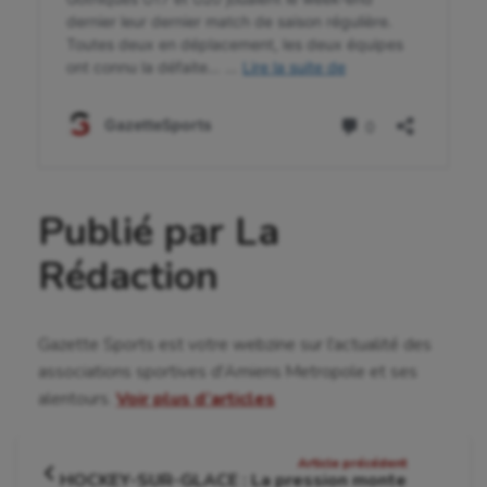
Publié par La
Rédaction
Gazette Sports est votre webzine sur l'actualité des
associations sportives d'Amiens Metropole et ses
alentours.
Voir plus d’articles
Navigation
Article précédent
HOCKEY-SUR-GLACE : La pression monte
Article