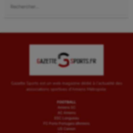
Rechercher :
Gazette Sports est un web magazine dédié à l'actualité des
associations sportives d'Amiens Métropole.
FOOTBALL
Amiens SC
AC Amiens
ESC Longueau
FC Porto Portugais d’Amiens
US Camon