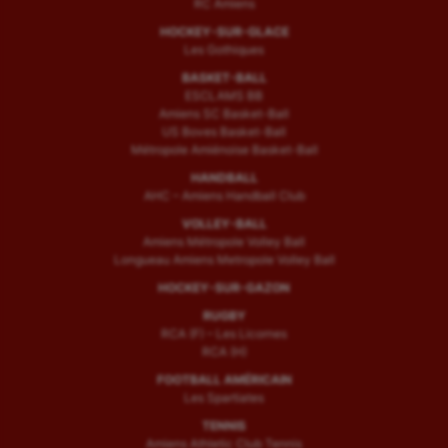
RC Amiens
HOCKEY-SUR-GLACE
Les Gothiques
BASKET-BALL
ESCLAMS BB
Amiens SC Basket-Ball
US Boves Basket-Ball
Métropole Amiénoise Basket-Ball
HANDBALL
AHC – Amiens Handball Club
VOLLEY-BALL
Amiens Métropole Volley Ball
Longueau Amiens Metropole Volley Ball
HOCKEY-SUR-GAZON
RUGBY
RCA (F) – Les Licornes
RCA (H)
FOOTBALL AMÉRICAIN
Les Spartiates
TENNIS
Amiens Athletic Club Tennis