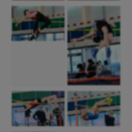
Jeux Olympiques et Paralympiques
Kayak-polo
Korfbal
Longue paume
Moto
Natation
Natation artistique
Omnisports
Outdoor
Paddle
Parkour