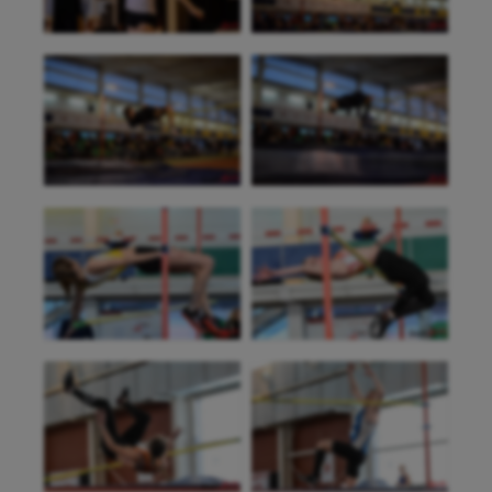
Escrime
Fitness
Flag football
Football américain
Futsal
Golf
Gymnastique
Gymnastique rythmique
Haltérophilie
Handisport
Hippisme