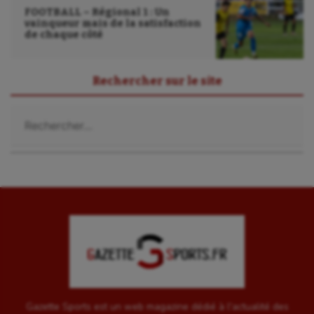
FOOTBALL – Régional 1 : Un
vainqueur mais de la satisfaction
de chaque côté
Rechercher sur le site
Rechercher :
Gazette Sports est un web magazine dédié à l'actualité des