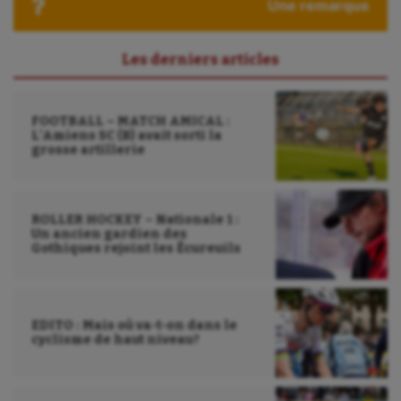
Une remarque
Les derniers articles
FOOTBALL – MATCH AMICAL :
L’Amiens SC (B) avait sorti la
grosse artillerie
ROLLER HOCKEY – Nationale 1 :
Un ancien gardien des
Gothiques rejoint les Écureuils
EDITO : Mais où va-t-on dans le
cyclisme de haut niveau?