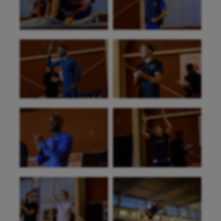
Billard
Boules lyonnaises
Canoë-kayak
Cerf Volant
Cheerleading
Course à pied
Crossfit
Cyclisme
Danse
Equitation
Escalade