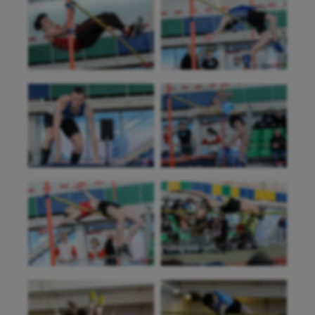
Sport-santé
Tir
Tir à l'arc
Triathlon
Ultimate frisbee
UNSS
Voile
Wakeboard
Water-polo