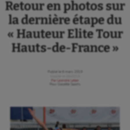
Retour en photos sur
la dernière étape du
« Hauteur Elite Tour
Hauts-de-France »
Publié le
6 mars 2019
Modifié le
06/03/19
Par
Leandre Leber
Pour
Gazette Sports