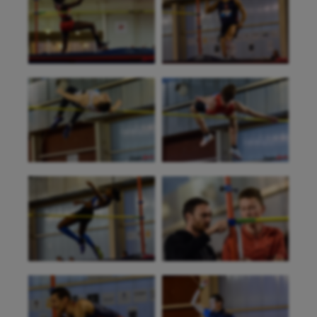
Aéronautique
Athlétisme
Auto
Aviron
Balle à la main
Ballon au poing
Baseball