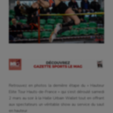
Ⓒ Gazette Sports
Retrouvez en photos la dernière étape du « Hauteur
Elite Tour Hauts-de-France » qui s’est déroulé samedi
2 mars au soir à la Halle Urbain Wallet tout en offrant
aux spectateurs un véritable show au service du saut
en hauteur.