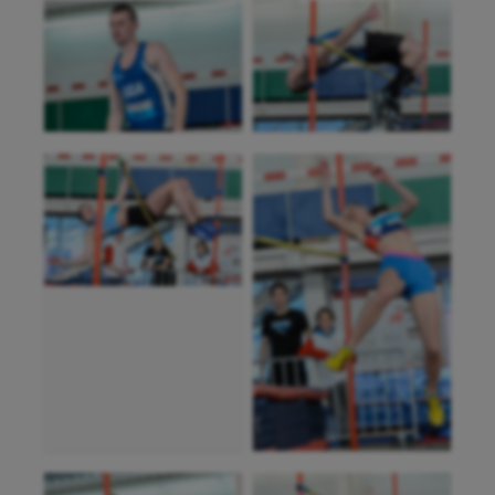
Patinage artistique
Pétanque
Plongée
Randonnée / Marche
Roller-derby
Sarbacane
Sauvetage sportif
Sport adapté
Sport handicap
Sport santé
Sport-entreprise