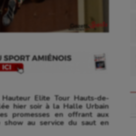
 Hauteur Elite Tour Hauts-de-
Re
lée hier soir à la Halle Urbain
ses promesses en offrant aux
le show au service du saut en