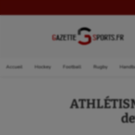
Rechercher :
Accueil
Hockey
Football
Rugby
Handba
ATHLÉTISME
de