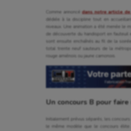
Comme annoncé
dans notre article de
dédiée à la discipline tout en accueill
niveaux. Une animation a été menée le mat
de découverte du handisport en fauteuil 
sont ensuite enchaînés au fil de la soiré
total trente neuf sauteurs de la métropo
rouge amiénois ou jaune camonois.
Un concours B pour faire
Initialement prévus séparés, les concours 
le même modèle que le concours élite. 