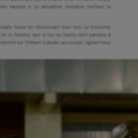
ette hauteur à sa deuxième tentative mettant la
dragée haute en réussissant avec brio sa troisième
14 m, hauteur que ni l’un nu l’autre n’est parvenu à
emporté sur William Aubatin aux essais signant tous