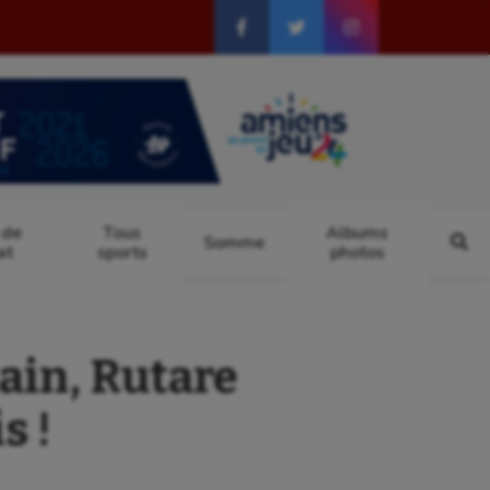
 de
Tous
Albums
Somme
at
sports
photos
ain, Rutare
s !