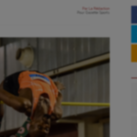
Par
La Rédaction
Pour
Gazette Sports