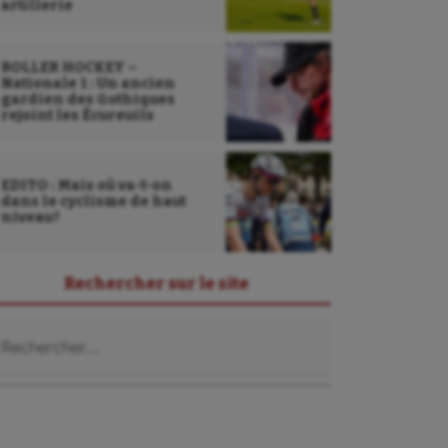
artillerie
ROLLER HOCKEY –
Nationale 1 : Un ancien
gardien des Gothiques
rejoint les Écureuils
EDITO : Mais où va-t-on
dans le cyclisme de haut
niveau?
Rechercher sur le site
chercher :