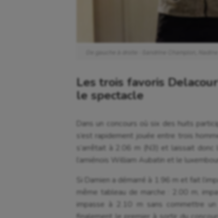
De gauche à droite : Sandrine Champion, Nadine
Les trois favoris Delacou
le spectacle
Dans un concours où six des huits particip
s’est rapidement jouée entre trois hom
s’arrêtait à 2.06 m (N3) et laissait donc 
l’amiénois William Aubatin et le luxembour
Si Damien a démarré à 1.96 m et fait l’imp
même tableau de marche : 2.00 m, impa
impasse à 2.10 m sans commettre un se
finalement le premier à sortir du concou