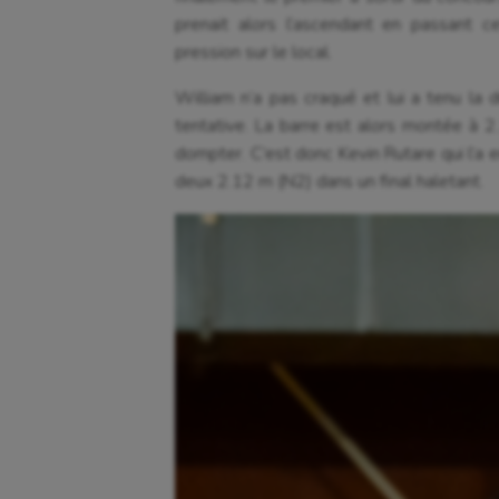
prenait alors l’ascendant en passant c
pression sur le local.
William n’a pas craqué et lui a tenu la 
tentative. La barre est alors montée à 2.
dompter. C’est donc Kevin Rutare qui l’a 
deux 2.12 m (N2) dans un final haletant.