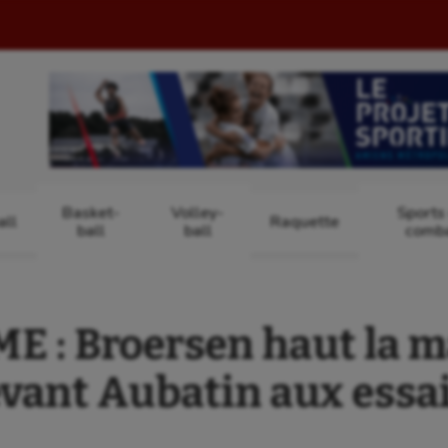
Basket-
Volley-
Sports
ll
Raquette
ball
ball
comb
 : Broersen haut la m
vant Aubatin aux essai