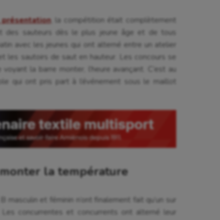
 présentation
, la compétition était complètement
ant des sauteurs dès le plus jeune âge et de tous
in avec les jeunes qui ont alterné entre un atelier
et les sautoirs de saut en hauteur. Les concours se
e voyant la barre monter, l’heure avançant. C’est au
le qui ont pris part à l’événement sous le maillot
 monter la température
B masculin et féminin n’ont finalement fait qu’un sur
Les concurrentes et concurrents ont alterné leur