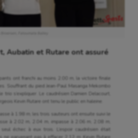
 Broersen, Fatoumata Balley
rt, Aubatin et Rutare ont assuré
ants ont franchi au moins 2.00 m, la victoire finale
mes. Souffrant du pied Jean-Paul Masanga Mekombo
le trio s’expliquer. Le caudrésien Damien Delacourt,
geois Kevin Rutare ont tenu le public en haleine.
asse à 1.98 m, les trois sauteurs ont ensuite suivi le
sse à 2.02 m, 2.04 m, impasse à 2.06 m, 2.08 m,
ul échec à eux trois. L’espoir caudrésien était
rs ne parvenant pas à effacer 2.12 m. Kevin Rutare