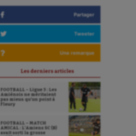
Partager
Tweeter
Une remarque
Les derniers articles
FOOTBALL – Ligue 3 : Les
Amiénois ne méritaient
pas mieux qu’un point à
Fleury
FOOTBALL – MATCH
AMICAL : L’Amiens SC (B)
avait sorti la grosse