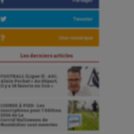
Partager
Tweeter
Une remarque
Les derniers articles
FOOTBALL (Ligue 3) : ASC,
Alain Pochat « Au départ,
il y a 18 favoris en lice »
COURSE À PIED : Les
inscriptions pour l’édition
2026 de La
Corrid’Halloween de
Montdidier sont ouvertes