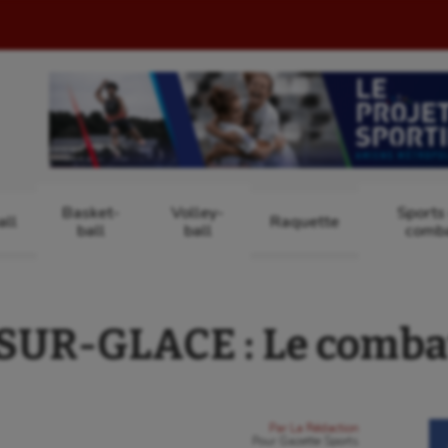
Basket-
Volley-
Sports
ll
Raquette
ball
ball
comb
UR-GLACE : Le combat
Par
La Rédaction
Pour
Gazette Sports