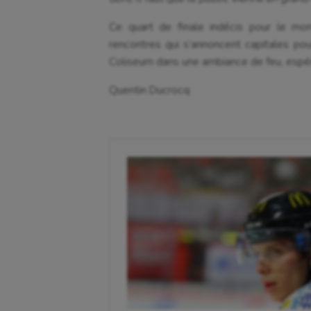
Cyclisme
Jeux
Ce quart de finale indécis pour le mo
rencontres qui s’annoncent capitales pour
Coliseum dans une ambiance de feu, esp
Quentin Ducrocq