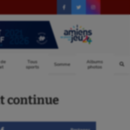
 de
Tous
Albums
Somme
at
sports
photos
 continue