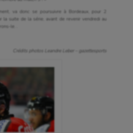
 Olympiques et Paralympiques
Roller-derby
ment, va donc se poursuivre à Bordeaux, pour 2
 la suite de la série, avant de revenir vendredi au
érons-le…
Crédits photos Leandre Leber – gazettesports