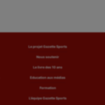
Le projet Gazette Sports
Nous soutenir
Le livre des 10 ans
Education aux médias
Formation
L’équipe Gazette Sports