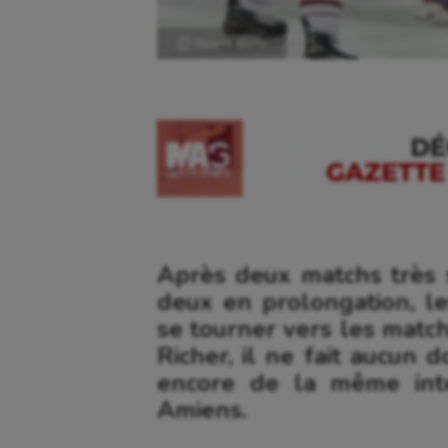
Ⓒ Gazette Sports
Après deux matchs très 
deux en prolongation, l
se tourner vers les match
Richer, il ne fait aucun 
encore de la même inte
Amiens.