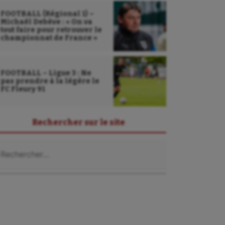
FOOTBALL (Régional 1) –
Michaël Debève : « On va
tout faire pour retrouver le
championnat de France »
FOOTBALL – Ligue 3 : Ne
pas prendre à la légère le
FC Fleury 91
Rechercher sur le site
chercher :