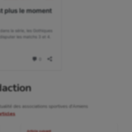
daction
tualité des associations sportives d'Amiens
articles
Article suivant