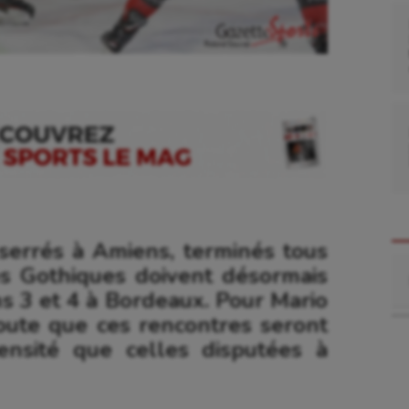
serrés à Amiens, terminés tous
Re
es Gothiques doivent désormais
s 3 et 4 à Bordeaux. Pour Mario
doute que ces rencontres seront
nsité que celles disputées à