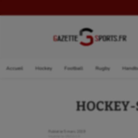
Rechercher :
Accueil
Hockey
Football
Rugby
Handba
HOCKEY-S
Publié le
5 mars 2019
Modifié le
05/03/19