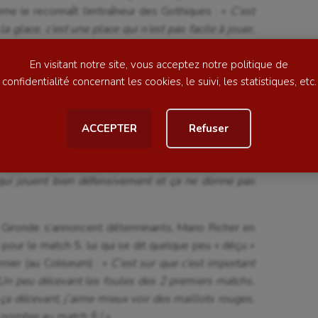
omme le reconnaît l’entraîneur des Gothiques : «
C’est
ime
Moto
a glace, c’est une place qui n’est pas facile à jouer,
ess
Natation
t prêts à faire les sacrifices pour y arriver. »
En visitant notre site, vous acceptez notre politique de
football
Natation artistique
confidentialité concernant les cookies, le suivi, les statistiques, etc.
ball américain
Omnisports
iénois devront s’appuyer sur « les bases » selon le
ACCEPTER
Refuser
al
Outdoor
 si on joue bien dans le système ça va bien aller, et
Paddle
ser attaque, il faut bien se défendre, comme eux ils
qui jouent bien défensivement et ça ne donne pas
astique
Parkour
astique rythmique
Patinage artistique
n Gironde s’annoncent déterminants, Mario Richer en
rophilie
Pétanque
 pour le match 5, lui qui se dit quelque peu « déçu »
nier (au Coliseum) : «
C’est sur que c’est important
isport
Plongée
 Un peu décevant les foules des 2 premiers matchs,
ça décevant, j’aime mieux voir des maillots rouges,
isme
Randonnée / Marche
d nombre au match 5 ! »