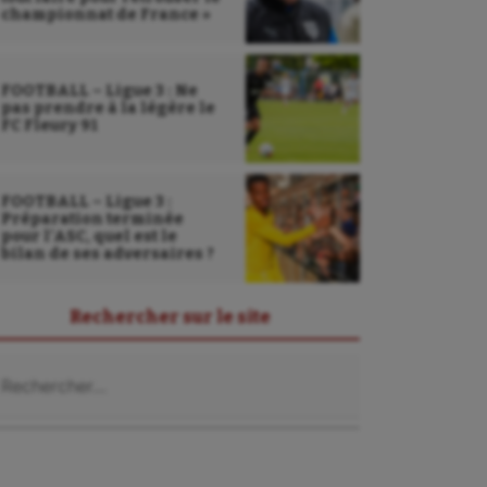
championnat de France »
FOOTBALL – Ligue 3 : Ne
pas prendre à la légère le
FC Fleury 91
FOOTBALL – Ligue 3 :
Préparation terminée
pour l’ASC, quel est le
bilan de ses adversaires ?
Rechercher sur le site
chercher :