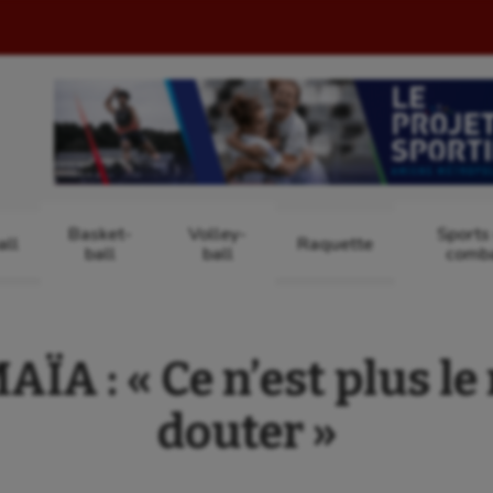
Basket-
Volley-
Sports
ll
Raquette
ball
ball
comb
ÏA : « Ce n’est plus l
douter »