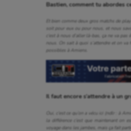
Bastien, comment tu abordes ce
Et bien comme deux gros matchs de play-o
soit pour eux ou pour nous, et nous savo
c’est à nous d’aller là-bas, ça ne va pas ê
nous. On sait à quoi s’attendre et on va f
possibles à Amiens.
Il faut encore s’attendre à un g
Oui, c’est ce qu’on a vécu ici (ndlr : à A
la différence c’est que maintenant on est
voyage dans les jambes, mais ça fait parti