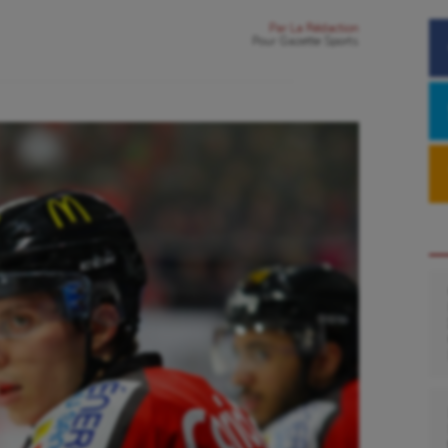
Par
La Rédaction
Pour
Gazette Sports