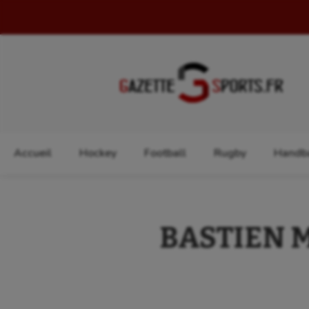
Rechercher :
Accueil
Hockey
Football
Rugby
Handba
BASTIEN MA