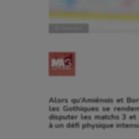
Ⓒ Gazette Sports
Alors qu’Amiénois et Bord
les Gothiques se rende
disputer les matchs 3 et 
à un défi physique intens