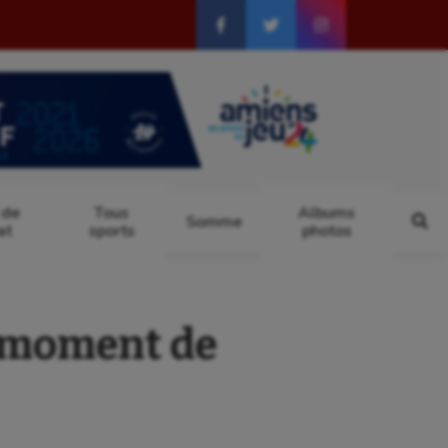
 de
Tous
Albums
Somme
at
sports
photos
e moment de