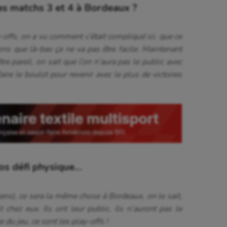
s matchs 3 et 4 à Bordeaux ?
ffs, on a vu comment c’était compliqué ici, que ce
ns que là-bas ça ne va pas être facile. Maintenant
tre pareil, on sait que l’on n’aura pas le public avec
aire le boulot pour revenir avec le plus de victoires
ros défi physique…
miens), ce sera la même chose à Bordeaux, on le sait,
 chez eux. Ils ont leur public, ils n’auront pas le
e du jeu, ce sont les play-offs !