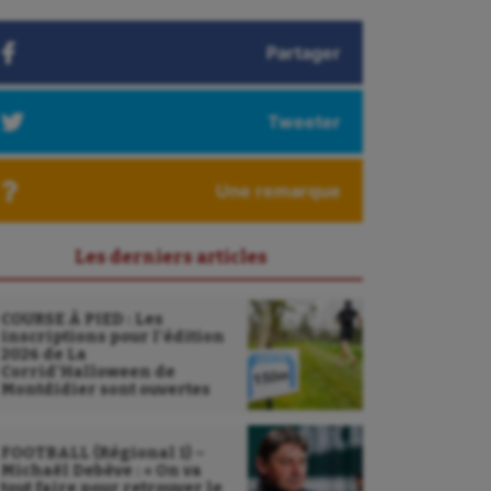
Partager
Tweeter
Une remarque
Les derniers articles
COURSE À PIED : Les
inscriptions pour l’édition
2026 de La
Corrid’Halloween de
Montdidier sont ouvertes
FOOTBALL (Régional 1) –
Michaël Debève : « On va
tout faire pour retrouver le