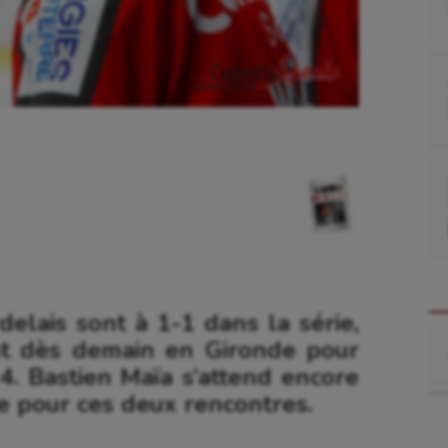
elais sont à 1-1 dans la série,
Re
nt dès demain en Gironde pour
4. Bastien Maïa s’attend encore
e pour ces deux rencontres.