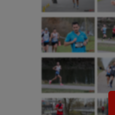
Aéronautique
Dan
Athlétisme
Equi
Auto
Esca
Aviron
Escr
Balle à la main
Fitn
Ballon au poing
Flag 
Baseball
Foot