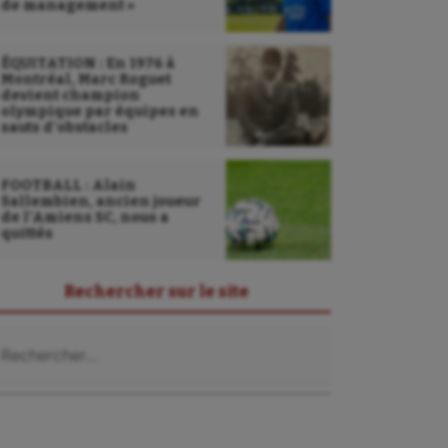
de management »
ÉQUITATION : En 1976 à
Montréal, Marc Roguet
devient champion
olympique par équipes en
sauts d’obstacles
FOOTBALL : Alain
Sallembien, ancien joueur
de l’Amiens SC, nous a
quittés
Rechercher sur le site
chercher :