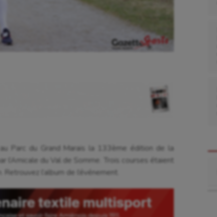
au Parc du Grand Marais la 133ème édition de la
ar l’Amicale du Val de Somme. Trois courses étaient
Re
Retrouvez l’album de l’événement.