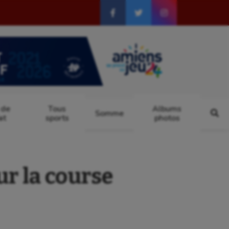
 de
Tous
Albums
Somme
at
sports
photos
r la course