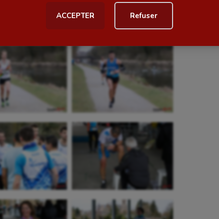
ACCEPTER
Refuser
al
Outdoor
Paddle
astique
Parkour
astique rythmique
Patinage artistique
rophilie
Pétanque
isport
Plongée
isme
Randonnée / Marche
 Olympiques et Paralympiques
Roller-derby