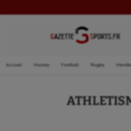
Rechercher :
Accueil
Hockey
Football
Rugby
Handba
ATHLETISME