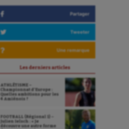
Partager
Tweeter
Une remarque
Les derniers articles
ATHLÉTISME –
Championnat d’Europe :
Quelles ambitions pour les
4 Amiénois ?
FOOTBALL (Régional 1) –
Julien Ielsch : « Je
découvre une autre forme