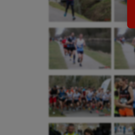
Billard
Futs
Boules lyonnaises
Golf
Canoë-kayak
Gymn
Cerf Volant
Gymn
Cheerleading
Halté
Course à pied
Hand
Crossfit
Hipp
Cyclisme
Jeux