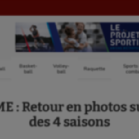
Basket-
Volley-
Sports
ll
Raquette
ball
ball
comb
 : Retour en photos su
des 4 saisons