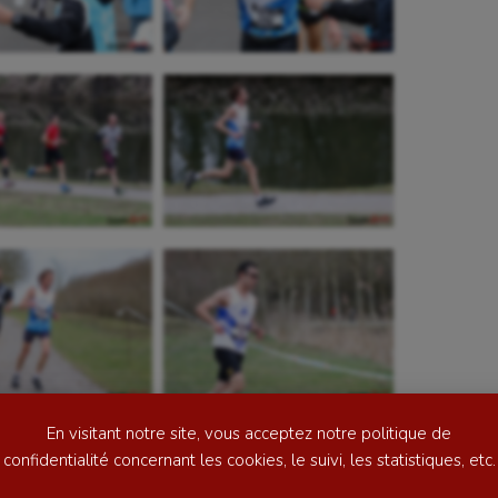
se
Kayak-polo
tation
Korfbal
lade
Longue paume
ime
Moto
ess
Natation
En visitant notre site, vous acceptez notre politique de
football
Natation artistique
confidentialité concernant les cookies, le suivi, les statistiques, etc.
ball américain
Omnisports