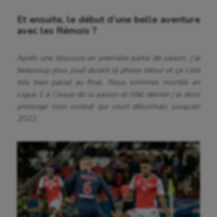
Et ensuite, le début d’une belle aventure
avec les Rémois ?
Après une blessure en première partie de saison, j’ai
beaucoup plus joué durant la phase retour et ça s’est
très bien passé au final. Nous sommes montés en
Ligue 1 à l’issue de la saison et l’été dernier j’ai donc
prolongé mon contrat qui court désormais jusqu’en
2021.