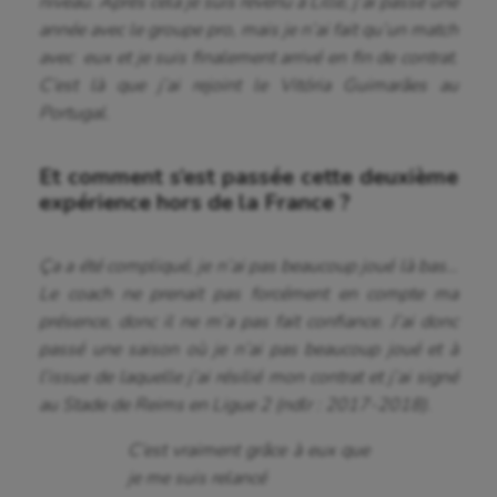
niveau. Après cela je suis revenu à Lille, j’ai passé une
année avec le groupe pro, mais je n’ai fait qu’un match
avec eux et je suis finalement arrivé en fin de contrat.
C’est là que j’ai rejoint le Vitória Guimarães au
Portugal.
Et comment s’est passée cette deuxième
expérience hors de la France ?
Ça a été compliqué, je n’ai pas beaucoup joué là bas…
Le coach ne prenait pas forcément en compte ma
présence, donc il ne m’a pas fait confiance. J’ai donc
passé une saison où je n’ai pas beaucoup joué et à
l’issue de laquelle j’ai résilié mon contrat et j’ai signé
au Stade de Reims en Ligue 2 (ndlr : 2017-2018).
C’est vraiment grâce à eux que
je me suis relancé