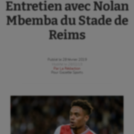
Entretien avec Nolan
Mbemba du Stade de
Reims
Publié le
28 février 2019
Modifié le
28/02/19
Par
La Rédaction
Pour
Gazette Sports