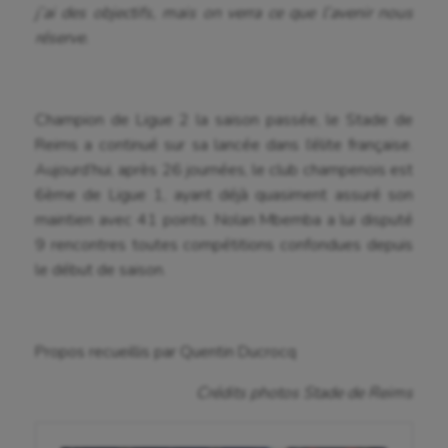
j’ai des objectifs, mais on verra ce que l’avenir nous
réserve.
Champion de Ligue 2 la saison passée, le Stade de
Reims a continué sur sa lancée dans l’élite française.
Aujourd’hui, après 26 journées, le club champenois est
6ème de Ligue 1, ayant déjà quasiment assuré son
maintien avec 41 points. Nolan Mbemba a lui disputé
9 rencontres toutes compétitions confondues depuis
le début de saison.
Propos recueillis par Quentin Ducrocq
Crédits photos Stade de Reims