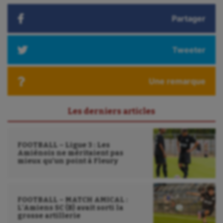
Partager
Tweeter
Une remarque
Les derniers articles
FOOTBALL – Ligue 3 : Les
Amiénois ne méritaient pas
mieux qu’un point à Fleury
FOOTBALL – MATCH AMICAL :
L’Amiens SC (B) avait sorti la
grosse artillerie