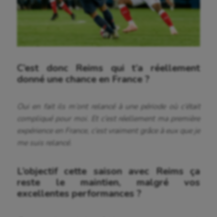
C’est donc Reims qui t’a réellement
donné une chance en France ?
Oui en fait ils m’ont relancé à une période où c’était
compliqué pour moi. Et c’est réellement ma première
expérience en France, c’est vraiment grâce à eux que je
me suis relancé.
Aéronautique
L’objectif cette saison avec Reims ça
reste le maintien, malgré vos
Athlétisme
excellentes performances ?
Auto