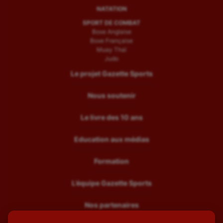
NATATION
SPORT DE COMBAT
Boxe Anglaise
Boxe Française
Muay Thaï
Judo
Le projet Gazette Sports
Nous soutenir
Le livre des 10 ans
Education aux médias
Formation
L’équipe Gazette Sports
Nos partenaires