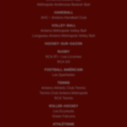
Métropole Amiénoise Basket-Ball
HANDBALL
AHC – Amiens Handball Club
VOLLEY-BALL
Amiens Métropole Volley Ball
Longueau Amiens Metropole Volley Ball
HOCKEY-SUR-GAZON
RUGBY
RCA (F) – Les Licornes
RCA (H)
FOOTBALL AMÉRICAIN
Les Spartiates
TENNIS
Amiens Athletic Club Tennis
Tennis Club Amiens Métropole
RCA Tennis
ROLLER-HOCKEY
Les Ecureuils
Green Falcons
ATHLÉTISME