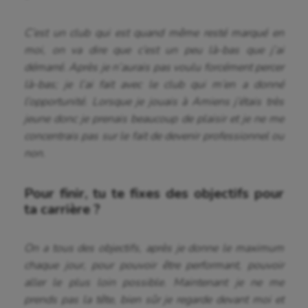
Water-polo
C’est un club qui est quand même resté marqué en
moi, on va dire que c’est un peu là-bas que j’ai
démarré. Après je n’aurais pas voulu forcément percer
là-bas; je l’ai fait avec le club qui m’en a donné
l’opportunité. Lorsque je jouais à Amiens j’étais très
jeune donc je prenais beaucoup de plaisir et je ne me
concentrais pas sur le fait de devenir professionnel ou
non.
Pour finir, tu te fixes des objectifs pour
ta carrière ?
On a tous des objectifs, après je donne le maximum
chaque jour, pour pouvoir être performant, pouvoir
aller le plus loin possible. Maintenant je ne me
prends pas la tête, bien sûr je regarde devant moi et