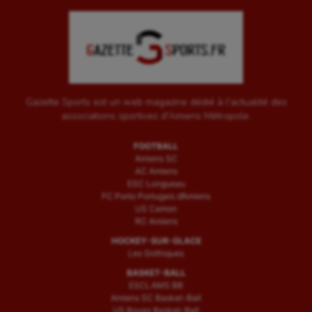
Gazette Sports est un web magazine dédié à l'actualité des
associations sportives d'Amiens Métropole.
FOOTBALL
Amiens SC
AC Amiens
ESC Longueau
FC Porto Portugais d’Amiens
US Camon
RC Amiens
HOCKEY-SUR-GLACE
Les Gothiques
BASKET-BALL
ESCLAMS BB
Amiens SC Basket-Ball
US Boves Basket-Ball