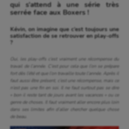
qui s’attend à une série très
serrée face aux Boxers !
Kévin, on imagine que c’est toujours une
satisfaction de se retrouver en play-offs
?
Oui, les play-offs c’est vraiment une récompense du
travail de l’année. C’est pour cela que l’on se prépare
fort dès l’été et que l’on travaille toute l’année. Après il
faut aussi être présent, c’est une récompense, mais ce
n’est pas une fin en soi. Il ne faut surtout pas se dire
« bon il reste tant de jours avant les vacances » ou ce
genre de choses. Il faut vraiment aller encore plus loin
dans ses limites afin d’aller chercher quelque chose
de beau.
Aéronautique