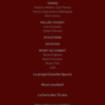
TENNIS
Amiens Athletic Club Tennis
Tennis Club Amiens Métropole
RCA Tennis
ROLLER-HOCKEY
Les Ecureuils
Green Falcons
ATHLÉTISME
NATATION
SPORT DE COMBAT
Boxe Anglaise
Boxe Française
Muay Thaï
Judo
Le projet Gazette Sports
Nous soutenir
Le livre des 10 ans