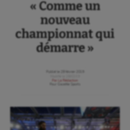
« Comme un
nouveau
championnat qui
démarre »
Publié le
28 février 2019
Modifié le
28/02/19
Par
La Rédaction
Pour
Gazette Sports