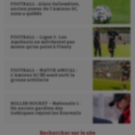
FOOTBALL : Alain Sallembien,
Voile
ancien joueur de l’Amiens SC,
nous a quittés
Wakeboard
Water-polo
FOOTBALL – Ligue 3 : Les
Amiénois ne méritaient pas
mieux qu’un point à Fleury
FOOTBALL – MATCH AMICAL :
L’Amiens SC (B) avait sorti la
grosse artillerie
ROLLER HOCKEY – Nationale 1 :
Un ancien gardien des
Gothiques rejoint les Écureuils
Rechercher sur le site