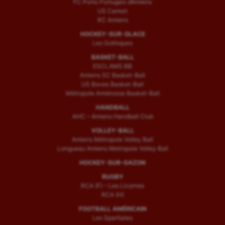
FC Porto Portugais d’Amiens
US Camon
RC Amiens
HOCKEY-SUR-GLACE
Les Gothiques
BASKET-BALL
ESCLAMS BB
Amiens SC Basket-Ball
US Boves Basket-Ball
Métropole Amiénoise Basket-Ball
HANDBALL
AHC – Amiens Handball Club
VOLLEY-BALL
Amiens Métropole Volley Ball
Longueau Amiens Metropole Volley Ball
HOCKEY-SUR-GAZON
RUGBY
RCA (F) – Les Licornes
RCA (H)
FOOTBALL AMÉRICAIN
Les Spartiates