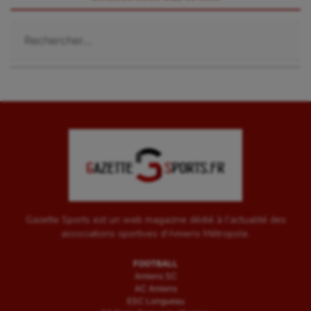
Rechercher :
Gazette Sports est un web magazine dédié à l'actualité des
associations sportives d'Amiens Métropole.
FOOTBALL
Amiens SC
AC Amiens
ESC Longueau