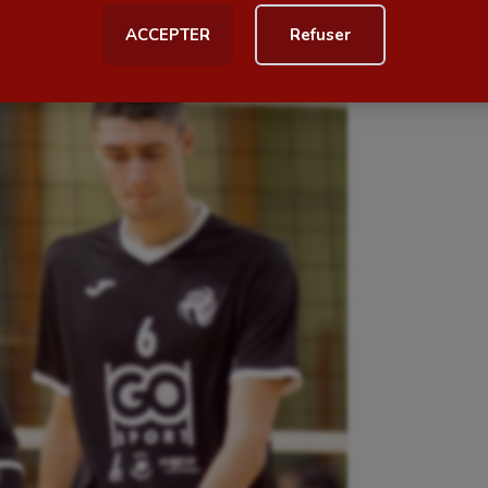
ACCEPTER
Refuser
al
Outdoor
Paddle
astique
Parkour
astique rythmique
Patinage artistique
rophilie
Pétanque
isport
Plongée
isme
Randonnée / Marche
 Olympiques et Paralympiques
Roller-derby