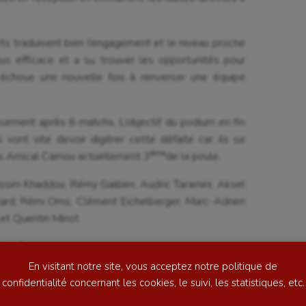
ts traduisent bien l’engagement et le niveau proche
s efficace et a su trouver les opportunités pour
échoue une nouvelle fois à renverser une équipe
sement après 6 matchs. L’objectif du podium en fin
se
Kayak-polo
 vont vite devoir digérer cette défaite car ils se
ème
s Amical Camou actuellement 3
de la poule.
tation
Korfbal
assim Khaddou, Rémy Gaillien, Audric Taramini, Aksel
lade
Longue paume
lard, Rémi Oms, Clément Eichelberger, Marc-Adrien
et Quentin Minot
ime
Moto
or Jérôme
ess
Natation
En visitant notre site, vous acceptez notre politique de
football
Natation artistique
confidentialité concernant les cookies, le suivi, les statistiques, etc.
ball américain
Omnisports