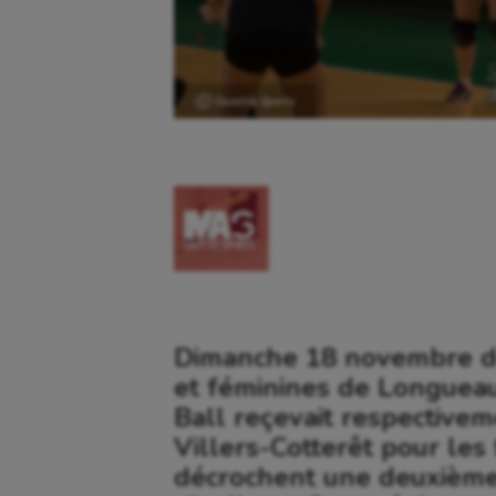
Ⓒ Gazette Sports
Dimanche 18 novembre de
et féminines de Longuea
Ball reçevait respective
Villers-Cotterêt pour les f
décrochent une deuxième v