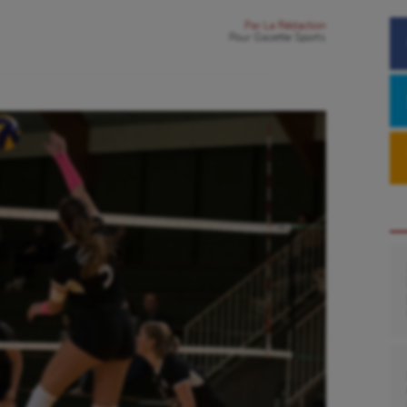
Par
La Rédaction
Pour
Gazette Sports