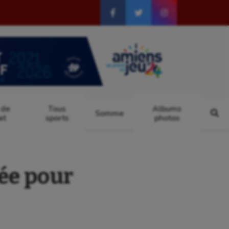
 de
Tous
Albums
Somme
at
sports
photos
ée pour