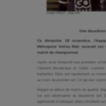
Crédit Photo : Club DR.
Une deuxième v
Ce dimanche 18 novembre, l’équi
Métropole Volley Ball recevait les 
match de championnat.
Après avoir remporté leur première victoi
Clément Bevilacqua et Cédric Loriette r
battantes. Elles ont rapidement su mene
au cours du premier set. Ce qui leur a per
Malgré un début de match de qualité, l’éq
sur ses adversaires au deuxième set. E
agressivité à l’attaque, elles s’inclinent s