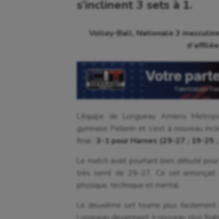
s’inclinent 3 sets à 1.
Volley-Ball, Nationale 3 masculin
d’affilé
L’équipe de Longueau Amiens Metropo
gymnase Pellerin et s’est à nouveau incl
final :
3-1 pour Harnes (29-27 ; 19-25 ;
Le match avait pourtant bien débuté pour
très serré de 29-27. Ce set annonçait 
physique, technique et mental.
Le deuxième set tourne plus facilement 
Longueau deviennent à nouveau plus friabl