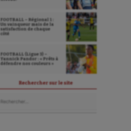
FOOTBALL – Régional 1 :
Un vainqueur mais de la
satisfaction de chaque
côté
FOOTBALL (Ligue 3) –
Yannick Pandor : « Prêts à
défendre nos couleurs »
Rechercher sur le site
chercher :