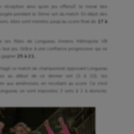
réception ainsi qu’en jeu offensif, le moral des
 apogée pendant le 3ème set du match. En dépit des
ions, elles sont menées jusqu’au score final de
17 à
e les filles de Longueau Amiens Métropole VB
s leur jeu. Grâce à une confiance progressive qui se
 à gagner
25 à 21.
épartagé ce match de championnat opposant Longueau
nées au début de ce dernier set (3 à 10), les
dre aux amiénoises en recollant au score. Ce n’est
 Longueau se sont imposées 3 sets à 2 à domicile,