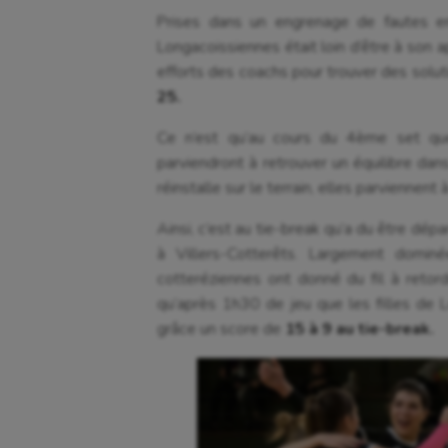
Prises dans un engrenage de fautes en 
Longacoissiennes était loin d’être à son
efforts des coachs pour trouver des solut
25.
Ce n’est qu’au cours du 4ème set qu
parviendront à retrouver un équilibre dan
réinstalle sur le terrain, elles parviennent
Ainsi, c’est au tie-break qu’a du être d
à Villers-Cotterêts. Largement domi
cotteréziennes ont donné du fil à retor
qu’après 1h30 de jeu que les filles de
grâce un score de
15 à 9 au tie-break.