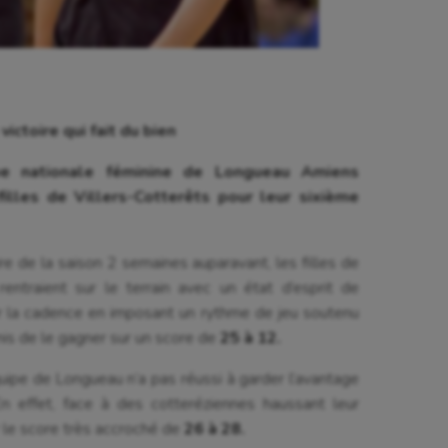
ictoire qui fait du bien
pe nationale féminine de Longueau Amiens
filles de Villers-Cotterêts pour leur sixième
re de la saison 2 semaines auparavant, les filles de
entraient sur le terrain avec un état d’esprit de
r la cadence en imposant un rythme de jeu soutenu
mis de le gagner sur un score de
25 à 12.
uipe de Longueau n’a pas réussi à garder l’avantage
n effet, face à des cotteréziennes haussant leur
ur le score très accroché de
26 à 28.