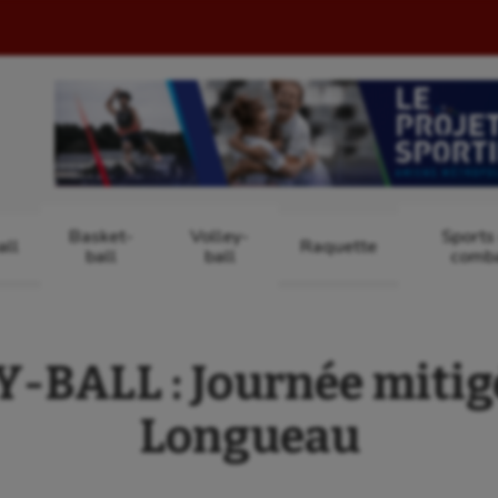
Basket-
Volley-
Sports
ll
Raquette
ball
ball
comb
-BALL : Journée mitig
Longueau