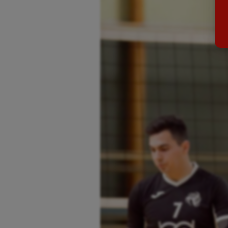
Billard
Futs
Boules lyonnaises
Golf
Canoë-kayak
Gymn
Cerf Volant
Gymn
Cheerleading
Halté
Course à pied
Hand
Crossfit
Hipp
Cyclisme
Jeux