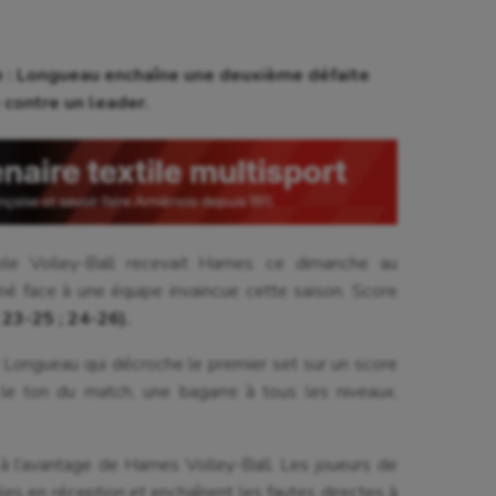
e : Longueau enchaîne une deuxième défaite
e contre un leader.
le Volley-Ball recevait Harnes ce dimanche au
iné face à une équipe invaincue cette saison. Score
 23-25 ; 24-26).
 Longueau qui décroche le premier set sur un score
le ton du match, une bagarre à tous les niveaux,
à l’avantage de Harnes Volley-Ball. Les joueurs de
es en réception et enchaînent les fautes directes à