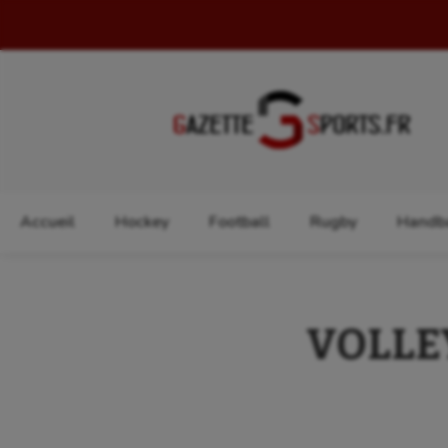
Rechercher :
Accueil
Hockey
Football
Rugby
Handba
VOLLEY