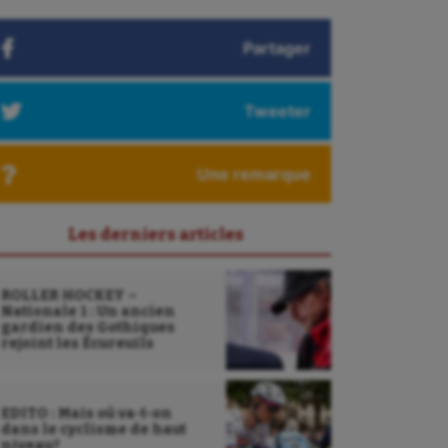
Partager
Tweeter
Une remarque
Les derniers articles
ROLLER HOCKEY –
Nationale 1 : Un ancien
gardien des Gothiques
rejoint les Écureuils
EDITO : Mais où va-t-on
dans le cyclisme de haut
niveau?