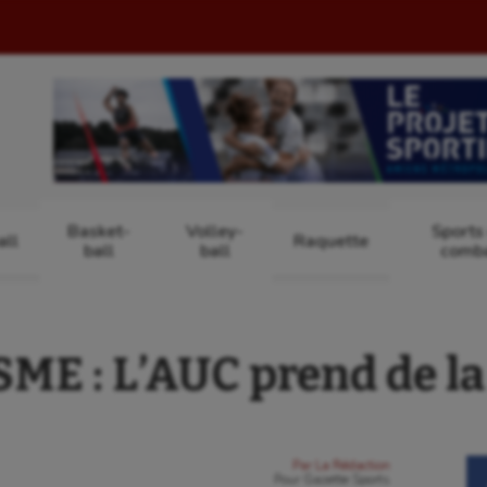
Basket-
Volley-
Sports
ll
Raquette
ball
ball
comb
E : L’AUC prend de la
Par
La Rédaction
Pour
Gazette Sports