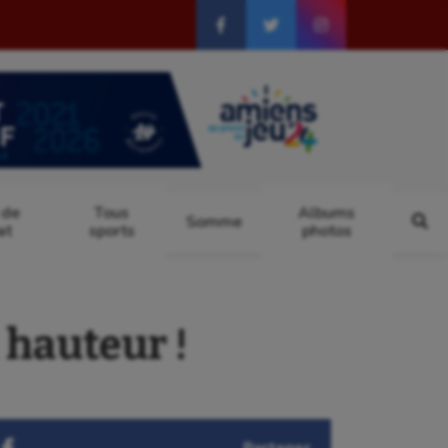
 de
Tous
Albums
Somme
at
sports
photos
 hauteur !