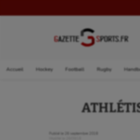
Rechercher :
Accueil
Hockey
Football
Rugby
Handba
ATHLÉTISM
Publié le
26 septembre 2018
Modifié le
26/09/18