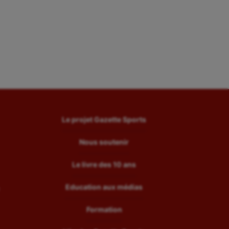
Le projet Gazette Sports
Nous soutenir
Le livre des 10 ans
Education aux médias
Formation