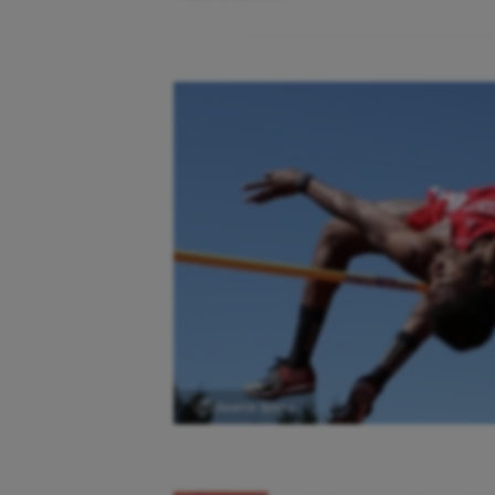
Ⓒ Gazette Sports