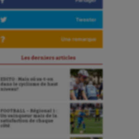
Partager
Tweeter
Une remarque
Les derniers articles
EDITO : Mais où va-t-on
dans le cyclisme de haut
niveau?
FOOTBALL – Régional 1 :
Un vainqueur mais de la
satisfaction de chaque
côté