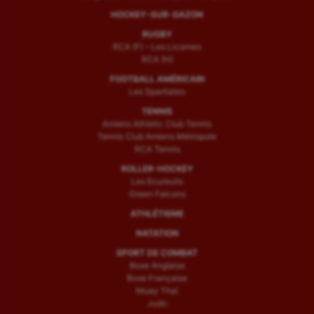
HOCKEY-SUR-GAZON
RUGBY
RCA (F) – Les Licornes
RCA (H)
FOOTBALL AMÉRICAIN
Les Spartiates
TENNIS
Amiens Athletic Club Tennis
Tennis Club Amiens Métropole
RCA Tennis
ROLLER-HOCKEY
Les Ecureuils
Green Falcons
ATHLÉTISME
NATATION
SPORT DE COMBAT
Boxe Anglaise
Boxe Française
Muay Thaï
Judo