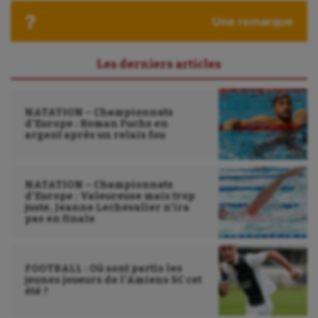
Une remarque
Les derniers articles
NATATION – Championnats
d’Europe : Roman Fuchs en
argent après un relais fou
NATATION – Championnats
d’Europe : Valeureuse mais trop
juste, Jeanne Lechevalier n’ira
pas en finale
FOOTBALL : Où sont partis les
jeunes joueurs de l’Amiens SC cet
été ?