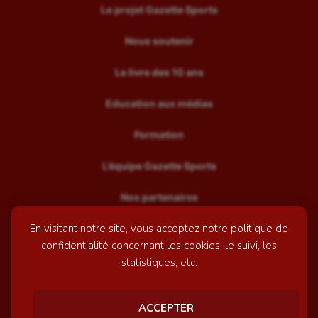
Le projet Gazette Sports
Nous soutenir
Le livre des 10 ans
Education aux médias
Formation
L’équipe Gazette Sports
Nos partenaires
En visitant notre site, vous acceptez notre politique de
Recrutement
confidentialité concernant les cookies, le suivi, les
Mentions légales
statistiques, etc.
Contactez-nous
ACCEPTER