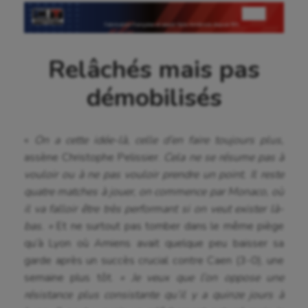
Relâchés mais pas
démobilisés
«
On a cette idée-là, celle d’en faire toujours plus,
assène Christophe Pelissier.
Cela ne se résume pas à
vouloir ou à ne pas vouloir prendre un point. Il reste
quatre matches à jouer, on commence par Monaco, où
il va falloir être très performant si on veut exister là-
bas. »
Et ne surtout pas tomber dans le même piège
qu’à Lyon où Amiens avait quelque peu baisser sa
garde après un succès crucial contre Caen (3-0), une
semaine plus tôt.
« Je veux que l’on oppose une
résistance plus consistante qu’il y a quinze jours à