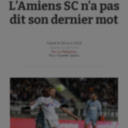
L’Amiens SC n’a pas
dit son dernier mot
Publié le
28 avril 2018
Modifié le
28/04/18
Par
La Rédaction
Pour
Gazette Sports