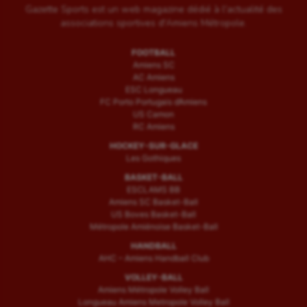
Gazette Sports est un web magazine dédié à l'actualité des
associations sportives d'Amiens Métropole.
FOOTBALL
Amiens SC
AC Amiens
ESC Longueau
FC Porto Portugais d’Amiens
US Camon
RC Amiens
HOCKEY-SUR-GLACE
Les Gothiques
BASKET-BALL
ESCLAMS BB
Amiens SC Basket-Ball
US Boves Basket-Ball
Métropole Amiénoise Basket-Ball
HANDBALL
AHC – Amiens Handball Club
VOLLEY-BALL
Amiens Métropole Volley Ball
Longueau Amiens Metropole Volley Ball