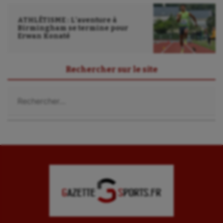
ATHLÉTISME : L’aventure à
Birmingham se termine pour
Erwan Konaté
Rechercher sur le site
Rechercher :