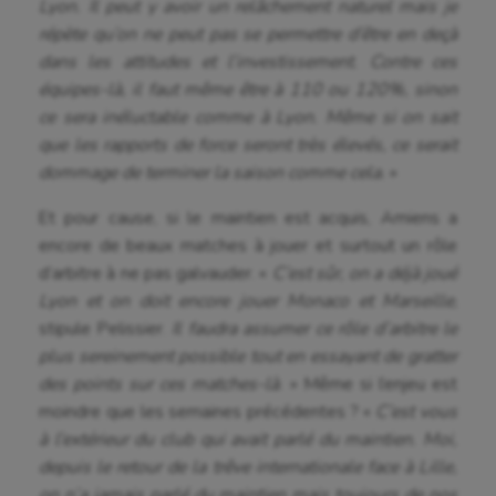
Lyon. Il peut y avoir un relâchement naturel mais je
répète qu’on ne peut pas se permettre d’être en deçà
dans les attitudes et l’investissement. Contre ces
équipes-là, il faut même être à 110 ou 120%, sinon
ce sera inéluctable comme à Lyon. Même si on sait
que les rapports de force seront très élevés, ce serait
dommage de terminer la saison comme cela.
»
Et pour cause, si le maintien est acquis, Amiens a
encore de beaux matches à jouer et surtout un rôle
d’arbitre à ne pas galvauder. «
C’est sûr, on a déjà joué
Lyon et on doit encore jouer Monaco et Marseille
,
stipule Pelissier.
Il faudra assumer ce rôle d’arbitre le
plus sereinement possible tout en essayant de gratter
des points sur ces matches-là
. » Même si l’enjeu est
moindre que les semaines précédentes ? «
C’est vous
à l’extérieur du club qui avait parlé du maintien. Moi,
depuis le retour de la trêve internationale face à Lille,
on n’a jamais parlé du maintien mais toujours de nos