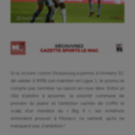
Ⓒ Gazette Sports
Si la victoire contre Strasbourg a permis à l’Amiens SC
de valider à 99% son maintien en Ligue 1, le promu ne
compte pas terminer sa saison en roue libre. Entre un
rôle d’arbitre à assumer, la volonté commune de
prendre du plaisir et l’ambition cachée de s’offrir le
scalp d’un membre du « Big 4 », les Amiénois
entendent prouver à Monaco, ce samedi, qu’ils ne
manquent pas d’ambition !