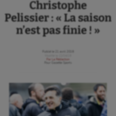
Christophe
Pelissier : « La saison
n’est pas finie ! »
Publié le
21 avril 2018
Modifié le
22/04/18
Par
La Rédaction
Pour
Gazette Sports