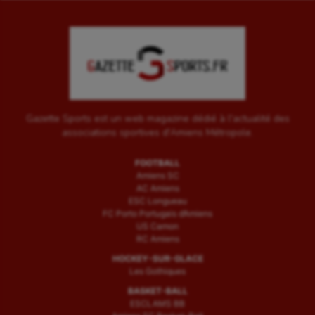
Gazette Sports est un web magazine dédié à l'actualité des
associations sportives d'Amiens Métropole.
FOOTBALL
Amiens SC
AC Amiens
ESC Longueau
FC Porto Portugais d’Amiens
US Camon
RC Amiens
HOCKEY-SUR-GLACE
Les Gothiques
BASKET-BALL
ESCLAMS BB