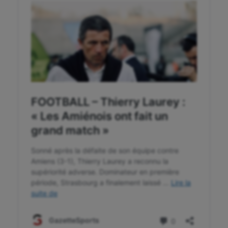
Flag football
Football américain
Futsal
Golf
Gymnastique
Gymnastique rythmique
Haltérophilie
Handisport
Hippisme
Jeux Olympiques et Paralympiques
Kayak-polo