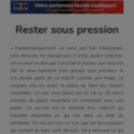
Rester sous pression
Aéronautique
« Mathématiquement, ce n’est pas fait. Maintenant,
Athlétisme
mon discours ne change pas. Il reste quatre matches,
Auto
on ne peut se dire que l’on a fait le boulot, que tout est
fait. Je veux maintenir mon groupe sous pression. Je
Aviron
n’ai jamais parlé de ce match comme une finale, j’ai
toujours mis en avant le plaisir de faire les choses
Balle à la main
ensemble. Ce soir, mon plaisir est là. J’ai vu 18 mecs
Ballon au poing
prendre du plaisir ensemble et communier avec son
public. Ce succès est le résultat d’un collectif qui
Baseball
travaille ensemble et qui est dans un état de
Billard
plénitude. On voit encore, ce soir, que les deux joueurs
qui sortent du banc sont décisifs. On a retrouvé ce qui
Boules lyonnaises