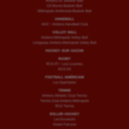
Amiens SC Basket-Ball
US Boves Basket-Ball
Métropole Amiénoise Basket-Ball
HANDBALL
AHC – Amiens Handball Club
VOLLEY-BALL
Amiens Métropole Volley Ball
Longueau Amiens Metropole Volley Ball
HOCKEY-SUR-GAZON
RUGBY
RCA (F) – Les Licornes
RCA (H)
FOOTBALL AMÉRICAIN
Les Spartiates
TENNIS
Amiens Athletic Club Tennis
Tennis Club Amiens Métropole
RCA Tennis
ROLLER-HOCKEY
Les Ecureuils
Green Falcons