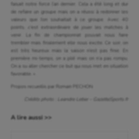
faisait notre force l’an dernier. Cela a été long et dur
de refaire un groupe mais on a réussi à redonner les
Canoë-kayak
valeurs que l’on souhaitait à ce groupe. Avec 40
Cerf Volant
points, c’est extraordinaire de jouer les matches à
venir. La fin de championnat pouvait nous faire
Cheerleading
trembler mais finalement elle nous excite. Ce soir, on
Course à pied
est très heureux mais la saison n’est pas finie. En
première mi-temps, on a plié mais on n’a pas rompu.
Crossfit
On a su aller chercher ce but qui nous met en situation
favorable. »
Cyclisme
Danse
Propos recueillis par Romain PECHON
Equitation
Crédits photo : Leandre Leber – GazetteSports.fr
Escalade
A lire aussi >>
Escrime
Fitness