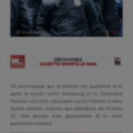
Ⓒ Gazette Sports
S’il reconnaissait que le maintien est quasiment acté,
après le succès contre Strasbourg (3-1), Christophe
Pelissier s’est très vite projeté sur les matches à venir.
Quatre derniers matches que l’entraîneur de l’Amiens
SC veut aborder avec gourmandise et en étant
pleinement mobilisé.