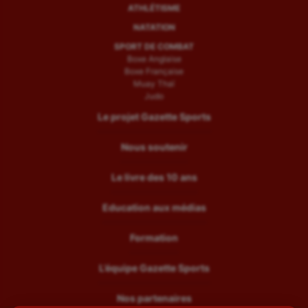
ATHLÉTISME
NATATION
SPORT DE COMBAT
Boxe Anglaise
Boxe Française
Muay Thaï
Judo
Le projet Gazette Sports
Nous soutenir
Le livre des 10 ans
Education aux médias
Formation
L’équipe Gazette Sports
Nos partenaires