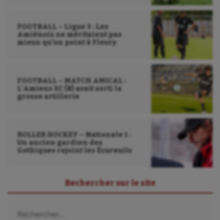
Wakeboard
FOOTBALL – Ligue 3 : Les
Water-polo
Amiénois ne méritaient pas
mieux qu’un point à Fleury
FOOTBALL – MATCH AMICAL :
L’Amiens SC (B) avait sorti la
grosse artillerie
ROLLER HOCKEY – Nationale 1 :
Un ancien gardien des
Gothiques rejoint les Écureuils
Rechercher sur le site
Rechercher :