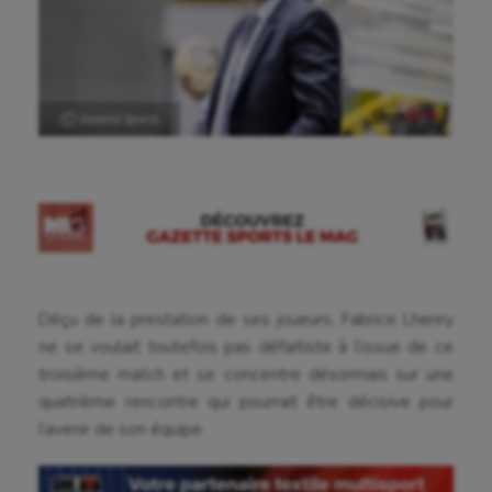
Ⓒ Gazette Sports
Déçu de la prestation de ses joueurs, Fabrice Lhenry
ne se voulait toutefois pas défaitiste à l’issue de ce
troisième match et se concentre désormais sur une
quatrième rencontre qui pourrait être décisive pour
l’avenir de son équipe.