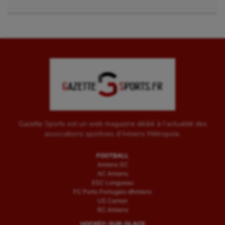
Gazette Sports est un web magazine dédié à l'actualité des
associations sportives d'Amiens Métropole.
FOOTBALL
Amiens SC
AC Amiens
ESC Longueau
FC Porto Portugais d’Amiens
US Camon
RC Amiens
HOCKEY-SUR-GLACE