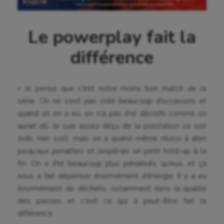
Le powerplay fait la
différence
« Je pense que c’est notre moins bon match de la
série. On ne s’est pas créé beaucoup d’occasions et
quand on en a eu, on n’a pas été décisifs comme on
aurait dû. Je suis assez déçu de la prestation ce soir
(ndlr, hier soir), mais on a quand même réussi à aller
jusqu’aux penalties et j’espérais un petit hold-up à la
fin. On a été beaucoup plus pénalisés qu’eux, et ça
nous a fait dépenser énormément d’énergie. Il y a eu
énormément de déchets, notamment dans la qualité
Aéronautique
des passes et c’est ce qui a peut-être fait la
différence.
Athlétisme