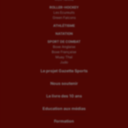
ROLLER-HOCKEY
Les Ecureuils
Green Falcons
ATHLÉTISME
NATATION
SPORT DE COMBAT
Boxe Anglaise
Boxe Française
Muay Thaï
Judo
Le projet Gazette Sports
Nous soutenir
Le livre des 10 ans
Education aux médias
Formation