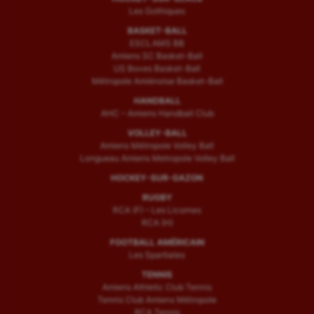
Les Gothiques
BASKET-BALL
ESCLAMS BB
Amiens SC Basket-Ball
US Boves Basket-Ball
Métropole Amiénoise Basket-Ball
HANDBALL
AHC – Amiens Handball Club
VOLLEY-BALL
Amiens Métropole Volley Ball
Longueau Amiens Metropole Volley Ball
HOCKEY-SUR-GAZON
RUGBY
RCA (F) – Les Licornes
RCA (H)
FOOTBALL AMÉRICAIN
Les Spartiates
TENNIS
Amiens Athletic Club Tennis
Tennis Club Amiens Métropole
RCA Tennis