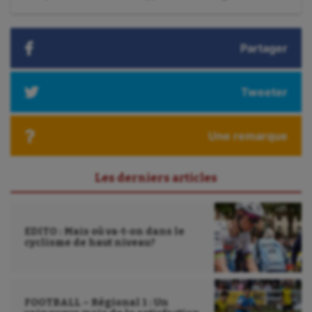
suivant
:
Partager
Tweeter
Une remarque
Les derniers articles
EDITO : Mais où va-t-on dans le
cyclisme de haut niveau?
FOOTBALL – Régional 1 : Un