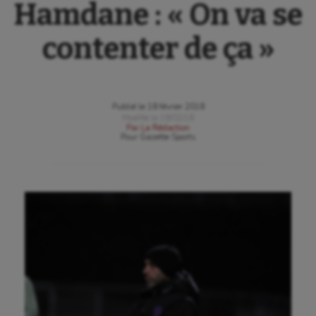
Hamdane : « On va se
contenter de ça »
Publié le
18 février 2018
Modifié le
18/02/18
Par
La Rédaction
Pour
Gazette Sports