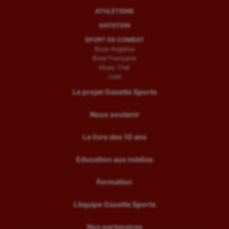
ATHLÉTISME
NATATION
SPORT DE COMBAT
Boxe Anglaise
Boxe Française
Muay Thaï
Judo
Le projet Gazette Sports
Nous soutenir
Le livre des 10 ans
Education aux médias
Formation
L’équipe Gazette Sports
Nos partenaires