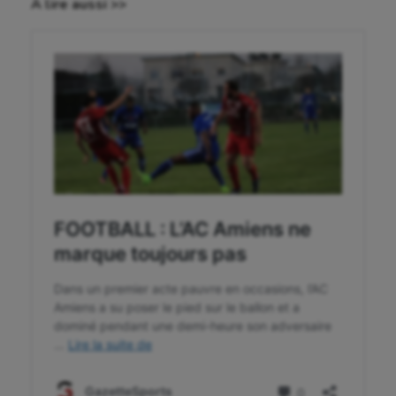
À lire aussi >>
Sport handicap
Sport santé
Sport-entreprise
Sport-santé
Tir
Tir à l'arc
Triathlon
Ultimate frisbee
UNSS
Voile
Wakeboard