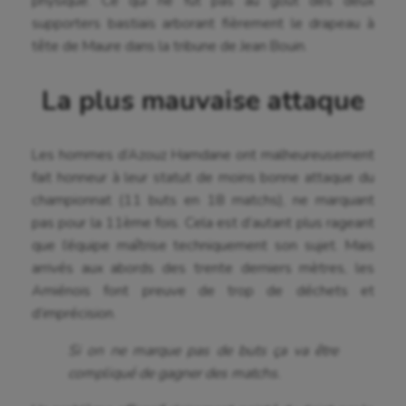
physique. Ce qui ne fut pas au goût des deux
supporters bastiais arborant fièrement le drapeau à
tête de Maure dans la tribune de Jean Bouin.
La plus mauvaise attaque
Les hommes d’Azouz Hamdane ont malheureusement
fait honneur à leur statut de moins bonne attaque du
championnat (11 buts en 18 matchs), ne marquant
pas pour la 11ème fois. Cela est d’autant plus rageant
que l’équipe maîtrise techniquement son sujet. Mais
arrivés aux abords des trente derniers mètres, les
Amiénois font preuve de trop de déchets et
d’imprécision.
Si on ne marque pas de buts ça va être
compliqué de gagner des matchs.