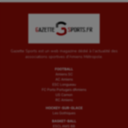
Gazette Sports est un web magazine dédié à l'actualité des
associations sportives d'Amiens Métropole.
FOOTBALL
Amiens SC
AC Amiens
ESC Longueau
FC Porto Portugais d’Amiens
US Camon
RC Amiens
HOCKEY-SUR-GLACE
Les Gothiques
BASKET-BALL
ESCLAMS BB