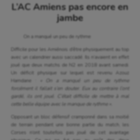
L’AC Amiens pas encore en
jambe
On a manqué un peu de rythme
Difficile pour les Amiénois d’être physiquement au top
avec un calendrier aussi saccadé. Ils n’avaient en effet
joué que deux matchs de N2 en 2018 avant samedi.
Un déficit physique sur lequel est revenu Azouz
Hamdane :
« On a manqué un peu de rythme
forcément il fallait s’en douter. Eux au contraire l’ont
gardé, ils ont joué. C’était difficile de mettre à mal
cette belle équipe avec le manque de rythme ».
Opposant un bloc défensif cramponné dans sa moitié
de terrain pendant une bonne partie du match, les
Corses n’ont toutefois pas joué de cet avantage