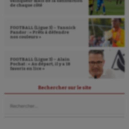
vainqueur mais de la satisfaction
de chaque côté
FOOTBALL (Ligue 3) – Yannick
Pandor : « Prêts à défendre
nos couleurs »
FOOTBALL (Ligue 3) – Alain
Pochat : « Au départ, il y a 18
favoris en lice »
Rechercher sur le site
Rechercher :