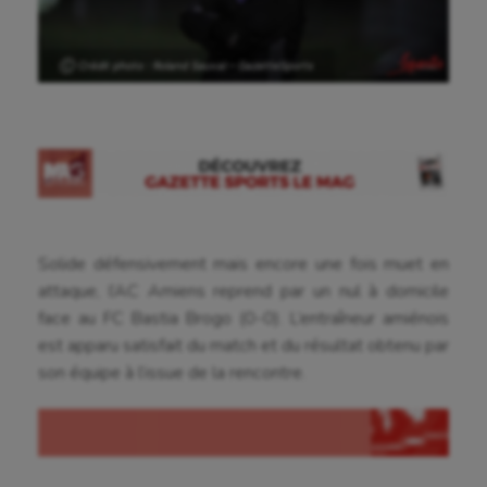
Ⓒ Crédit photo : Roland Sauval – GazetteSports
Solide défensivement mais encore une fois muet en
attaque, l’AC Amiens reprend par un nul à domicile
face au FC Bastia Brogo (0-0). L’entraîneur amiénois
est apparu satisfait du match et du résultat obtenu par
son équipe à l’issue de la rencontre.