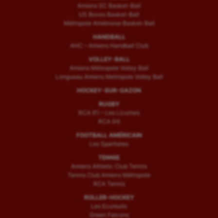
Amiens SC Basket-Ball
US Boves Basket-Ball
Métropole Amiénoise Basket-Ball
HANDBALL
AHC – Amiens Handball Club
VOLLEY-BALL
Amiens Métropole Volley Ball
Longueau Amiens Metropole Volley Ball
HOCKEY-SUR-GAZON
RUGBY
RCA (F) – Les Licornes
RCA (H)
FOOTBALL AMÉRICAIN
Les Spartiates
TENNIS
Amiens Athletic Club Tennis
Tennis Club Amiens Métropole
RCA Tennis
ROLLER-HOCKEY
Les Ecureuils
Green Falcons