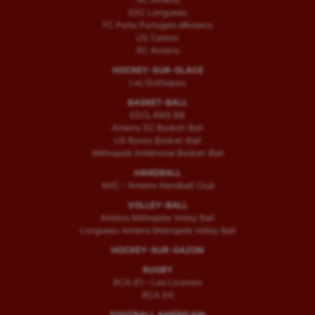
ESC Longueau
FC Porto Portugais d’Amiens
US Camon
RC Amiens
HOCKEY-SUR-GLACE
Les Gothiques
BASKET-BALL
ESCLAMS BB
Amiens SC Basket-Ball
US Boves Basket-Ball
Métropole Amiénoise Basket-Ball
HANDBALL
AHC – Amiens Handball Club
VOLLEY-BALL
Amiens Métropole Volley Ball
Longueau Amiens Metropole Volley Ball
HOCKEY-SUR-GAZON
RUGBY
RCA (F) – Les Licornes
RCA (H)
FOOTBALL AMÉRICAIN