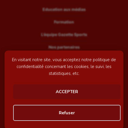
Education aux médias
Formation
L’équipe Gazette Sports
Nos partenaires
En visitant notre site, vous acceptez notre politique de
Recrutement
confidentialité concernant les cookies, le suivi, les
Mentions légales
statistiques, etc.
Contactez-nous
ACCEPTER
© GazetteSports - 2026 | Site internet réalisé par
l'agence
Refuser
Awelty
Personnaliser