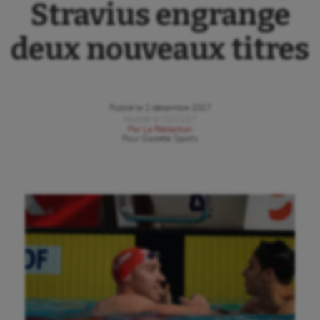
Stravius engrange
deux nouveaux titres
Publié le
2 décembre 2017
Modifié le
02/12/17
Par
La Rédaction
Pour
Gazette Sports