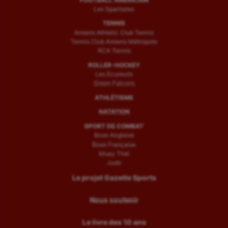
Les Spartiates
TENNIS
Amiens Athletic Club Tennis
Tennis Club Amiens Métropole
RCA Tennis
ROLLER-HOCKEY
Les Ecureuils
Green Falcons
ATHLÉTISME
NATATION
SPORT DE COMBAT
Boxe Anglaise
Boxe Française
Muay Thaï
Judo
Le projet Gazette Sports
Nous soutenir
Le livre des 10 ans