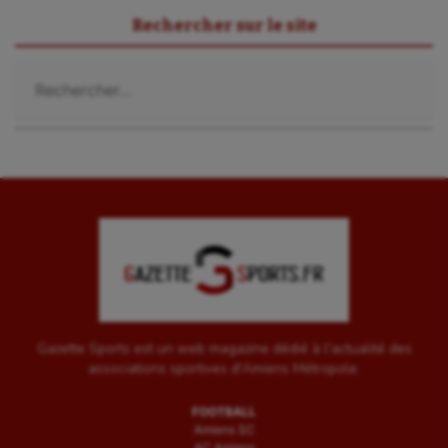
Sport-santé
Rechercher sur le site
Tir
Rechercher :
Tir à l'arc
Triathlon
Ultimate frisbee
UNSS
Voile
Wakeboard
Water-polo
Gazette Sports est un web magazine dédié à l'actualité des
associations sportives d'Amiens Métropole.
FOOTBALL
Amiens SC
AC Amiens