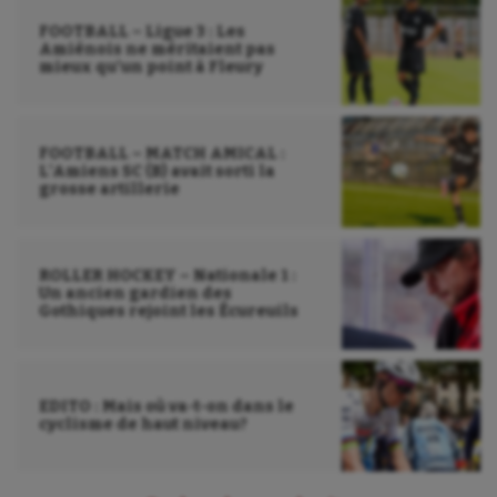
FOOTBALL – Ligue 3 : Les
Sauvetage sportif
Amiénois ne méritaient pas
mieux qu’un point à Fleury
Sport adapté
Sport handicap
FOOTBALL – MATCH AMICAL :
Sport santé
L’Amiens SC (B) avait sorti la
grosse artillerie
Sport-entreprise
Sport-santé
ROLLER HOCKEY – Nationale 1 :
Un ancien gardien des
Tir
Gothiques rejoint les Écureuils
Tir à l'arc
Triathlon
EDITO : Mais où va-t-on dans le
cyclisme de haut niveau?
Ultimate frisbee
UNSS