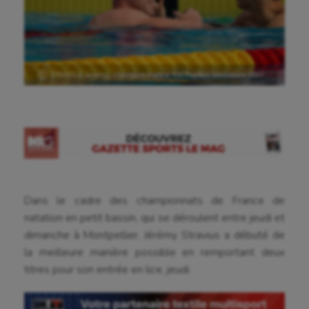
Ⓒ STRAVIUS Jeremy, champion france 100 Papillon Messieurs 2017
Dans le cadre des championnats de France de
natation en petit bassin, qui se déroulent entre jeudi et
dimanche à Montpellier, Jérémy Stravius a débuté de
la meilleure manière possible en remportant deux
titres pour son entrée en lice, jeudi.
Aéronautique