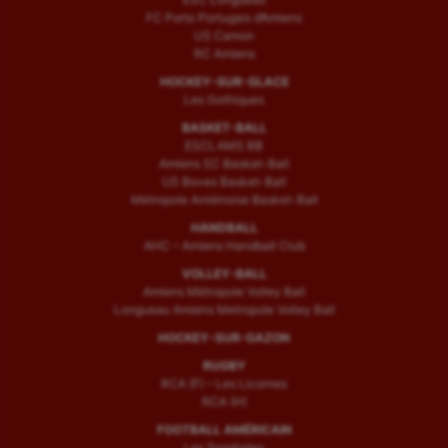
FC Porto Portugais d’Amiens
US Camon
RC Amiens
HOCKEY-SUR-GLACE
Les Gothiques
BASKET-BALL
ESCLAMS BB
Amiens SC Basket-Ball
US Boves Basket-Ball
Métropole Amiénoise Basket-Ball
HANDBALL
AHC – Amiens Handball Club
VOLLEY-BALL
Amiens Métropole Volley Ball
Longueau Amiens Metropole Volley Ball
HOCKEY-SUR-GAZON
RUGBY
RCA (F) – Les Licornes
RCA (H)
FOOTBALL AMÉRICAIN
Les Spartiates