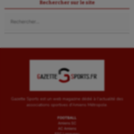
Rechercher sur le site
Voile
Rechercher :
Wakeboard
Water-polo
Gazette Sports est un web magazine dédié à l'actualité des
associations sportives d'Amiens Métropole.
FOOTBALL
Amiens SC
AC Amiens
ESC Longueau