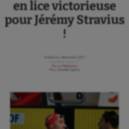
en lice victorieuse
pour Jérémy Stravius
!
Publié le
1 décembre 2017
Modifié le
30/11/17
Par
La Rédaction
Pour
Gazette Sports