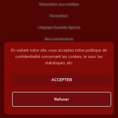
Education aux médias
Formation
L’équipe Gazette Sports
Nos partenaires
En visitant notre site, vous acceptez notre politique de
Recrutement
confidentialité concernant les cookies, le suivi, les
Mentions légales
statistiques, etc.
Contactez-nous
ACCEPTER
© GazetteSports - 2026 | Site internet réalisé par
l'agence
Refuser
Awelty
Personnaliser