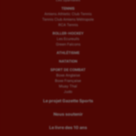
TENNIS
Amiens Athletic Club Tennis
Tennis Club Amiens Métropole
RCA Tennis
ROLLER-HOCKEY
Les Ecureuils
Green Falcons
ATHLÉTISME
NATATION
SPORT DE COMBAT
Boxe Anglaise
Boxe Française
Muay Thaï
Judo
Le projet Gazette Sports
Nous soutenir
Le livre des 10 ans