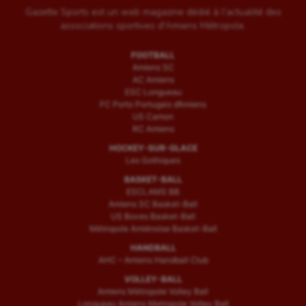
Gazette Sports est un web magazine dédié à l'actualité des
associations sportives d'Amiens Métropole.
FOOTBALL
Amiens SC
AC Amiens
ESC Longueau
FC Porto Portugais d’Amiens
US Camon
RC Amiens
HOCKEY-SUR-GLACE
Les Gothiques
BASKET-BALL
ESCLAMS BB
Amiens SC Basket-Ball
US Boves Basket-Ball
Métropole Amiénoise Basket-Ball
HANDBALL
AHC – Amiens Handball Club
VOLLEY-BALL
Amiens Métropole Volley Ball
Longueau Amiens Metropole Volley Ball