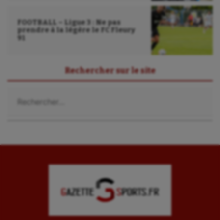
FOOTBALL – Ligue 3 : Ne pas
prendre à la légère le FC Fleury
91
Rechercher sur le site
Rechercher :