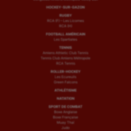
HOCKEY-SUR-GAZON
RUGBY
RCA (F) – Les Licornes
RCA (H)
FOOTBALL AMÉRICAIN
Les Spartiates
TENNIS
Amiens Athletic Club Tennis
Tennis Club Amiens Métropole
RCA Tennis
ROLLER-HOCKEY
Les Ecureuils
Green Falcons
ATHLÉTISME
NATATION
SPORT DE COMBAT
Boxe Anglaise
Boxe Française
Muay Thaï
Judo