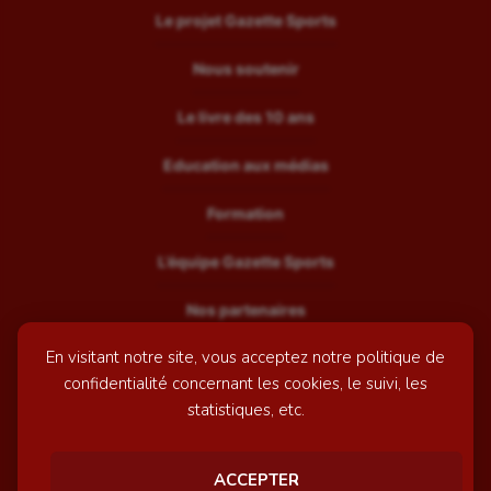
Le projet Gazette Sports
Nous soutenir
Le livre des 10 ans
Education aux médias
Formation
L’équipe Gazette Sports
Nos partenaires
En visitant notre site, vous acceptez notre politique de
Recrutement
confidentialité concernant les cookies, le suivi, les
Mentions légales
statistiques, etc.
Contactez-nous
ACCEPTER