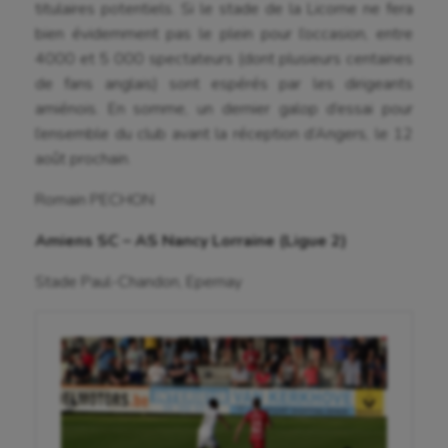
titulaires potentiels. Si le stade de la Licorne ne fera
Equitation
bien évidemment pas le plein pour l’occasion, entre
Escalade
4000 et 5 000 spectateurs (dont plusieurs centaines
de fans anglais) sont espérés par les dirigeants
Escrime
amiénois. En somme, un dernier galop d’essai pour
l’ensemble du club avant la réception d’Angers, le 12
Fitness
août prochain.
Flag football
Romain PECHON
Football américain
Amiens SC – AS Nancy Lorraine (Ligue 2)
Futsal
Stade Paul-Chandon, Epernay
Golf
Gymnastique
Gymnastique rythmique
Haltérophilie