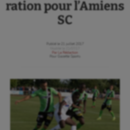
ration pour l’Amiens
SC
Publié le
21 juillet 2017
Modifié le
21/07/17
Par
La Rédaction
Pour
Gazette Sports