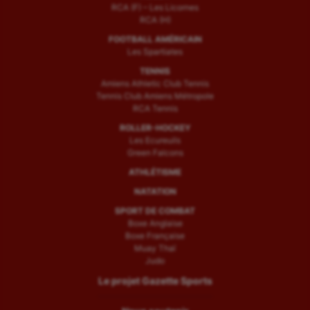
RCA (F) – Les Licornes
RCA (H)
FOOTBALL AMÉRICAIN
Les Spartiates
TENNIS
Amiens Athletic Club Tennis
Tennis Club Amiens Métropole
RCA Tennis
ROLLER-HOCKEY
Les Ecureuils
Green Falcons
ATHLÉTISME
NATATION
SPORT DE COMBAT
Boxe Anglaise
Boxe Française
Muay Thaï
Judo
Le projet Gazette Sports