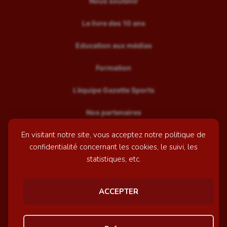
Nous soutenir
Le livre des 10 ans
Education aux médias
Formation
L’équipe Gazette Sports
Nos partenaires
En visitant notre site, vous acceptez notre politique de
Recrutement
confidentialité concernant les cookies, le suivi, les
Mentions légales
statistiques, etc.
Contactez-nous
ACCEPTER
© GazetteSports - 2026 | Site internet réalisé par
l'agence