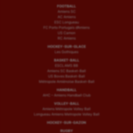
FOOTBALL
Amiens SC
AC Amiens
ESC Longueau
FC Porto Portugais d’Amiens
US Camon
RC Amiens
HOCKEY-SUR-GLACE
Les Gothiques
BASKET-BALL
ESCLAMS BB
Amiens SC Basket-Ball
US Boves Basket-Ball
Métropole Amiénoise Basket-Ball
HANDBALL
AHC – Amiens Handball Club
VOLLEY-BALL
Amiens Métropole Volley Ball
Longueau Amiens Metropole Volley Ball
HOCKEY-SUR-GAZON
RUGBY