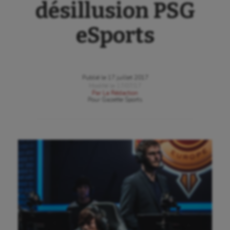
désillusion PSG
eSports
Publié le
17 juillet 2017
Modifié le
17/07/17
Par
La Rédaction
Pour
Gazette Sports