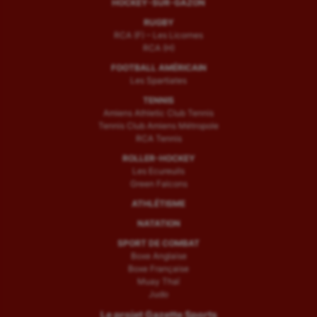
HOCKEY-SUR-GAZON
RUGBY
RCA (F) – Les Licornes
RCA (H)
FOOTBALL AMÉRICAIN
Les Spartiates
TENNIS
Amiens Athletic Club Tennis
Tennis Club Amiens Métropole
RCA Tennis
ROLLER-HOCKEY
Les Ecureuils
Green Falcons
ATHLÉTISME
NATATION
SPORT DE COMBAT
Boxe Anglaise
Boxe Française
Muay Thaï
Judo
Le projet Gazette Sports