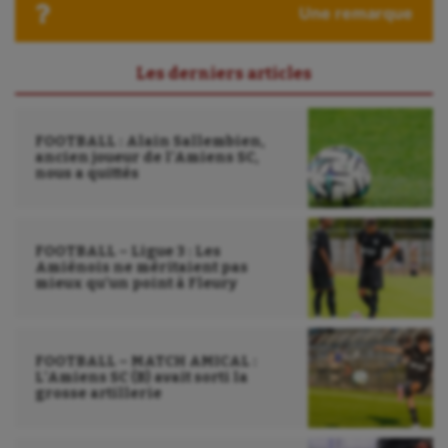
Ultimate frisbee
Une remarque
UNSS
Les derniers articles
Voile
Wakeboard
FOOTBALL : Alain Sallembien,
ancien joueur de l’Amiens SC,
Water-polo
nous a quittés
FOOTBALL – Ligue 3 : Les
Amiénois ne méritaient pas
mieux qu’un point à Fleury
FOOTBALL – MATCH AMICAL :
L’Amiens SC (B) avait sorti la
grosse artillerie