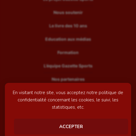
Nous soutenir
Le livre des 10 ans
Education aux médias
Formation
L’équipe Gazette Sports
Nos partenaires
En visitant notre site, vous acceptez notre politique de
Recrutement
confidentialité concernant les cookies, le suivi, les
Mentions légales
statistiques, etc.
Contactez-nous
ACCEPTER