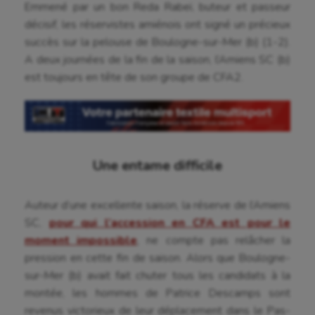
Emmené par un bon Reda Rabeï, buteur et passeur
décisif, les réservistes amiénois ont signé un précieux
succès sur la pelouse de Boulogne-sur-Mer (b) (1-2).
A deux journées de la fin de la saison, l’Amiens SC (b)
est toujours en tête de son groupe de CFA2.
Une entame difficile
Auteur d’une excellente saison, la réserve de l’Amiens
SC,
pour qui l’accession en CFA est pour le
moment impossible
, ne compte pas relâcher la
pression en cette fin de saison. Alors que Boulogne-
sur-Mer (b) avait fait chuter tous les candidats à la
montée, les hommes de Patrice Descamps sont
revenus victorieux de leur déplacement dans le Pas-