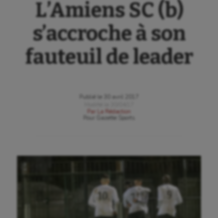
L’Amiens SC (b)
s’accroche à son
fauteuil de leader
Publié le
30 avril 2017
Modifié le
30/04/17
Par
La Rédaction
Pour
Gazette Sports