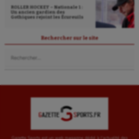
ROLLER HOCKEY – Nationale 1 :
Un ancien gardien des
Gothiques rejoint les Écureuils
Rechercher sur le site
Rechercher :
Gazette Sports est un web magazine dédié à l'actualité des