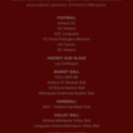
associations sportives d'Amiens Métropole.
FOOTBALL
Amiens SC
AC Amiens
ESC Longueau
FC Porto Portugais d’Amiens
US Camon
RC Amiens
HOCKEY-SUR-GLACE
Les Gothiques
BASKET-BALL
ESCLAMS BB
Amiens SC Basket-Ball
US Boves Basket-Ball
Métropole Amiénoise Basket-Ball
HANDBALL
AHC – Amiens Handball Club
VOLLEY-BALL
Amiens Métropole Volley Ball
Longueau Amiens Metropole Volley Ball