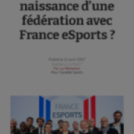
naissance d’une
fédération avec
France eSports ?
Publié le
12 avril 2017
Modifié le
12/04/17
Par
La Rédaction
Pour
Gazette Sports