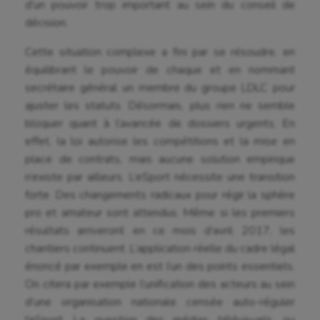
d’un pouvoir trop important au sein du conseil de
Fitness
décision.
Flag football
Cette situation complexe a fini par se résoudre, en
équilibrant le pouvoir de chaque et en nommant
Football américain
secrétaire général un membre du groupe LDLC pour
Futsal
ajuster les statuts. Désormais, plus rien ne semble
bloquer quant à l’avancée de dossiers urgents. En
Golf
effet, la loi autorise les compétitions et la mise en
Gymnastique
place de contrats, mais aucune solution empirique
n’existe par ailleurs. L’eSport nécessite une transition
Gymnastique rythmique
forte. Des changements radicaux pour régir la sphère
pro et amateur sont attendus. Même si les premiers
Haltérophilie
résultats arriveront en ce mois d’avril 2017, les
Handisport
chantiers continuent. L’application réelle du cadre légal
énoncé par exemple en est l’un des points essentiels.
Hippisme
On citera par exemple l’unification des acteurs au sein
Jeux Olympiques et Paralympiques
d’une organisation nationale censée auto-réguler
l’eSport. La question des médias télévisuels, ou