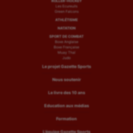
ROLLER-HOCKEY
Les Ecureuils
Green Falcons
ATHLÉTISME
NATATION
SPORT DE COMBAT
Boxe Anglaise
Boxe Française
Muay Thaï
Judo
Le projet Gazette Sports
Nous soutenir
Le livre des 10 ans
Education aux médias
Formation
L’équipe Gazette Sports