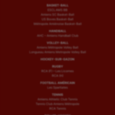
BASKET-BALL
ESCLAMS BB
Amiens SC Basket-Ball
US Boves Basket-Ball
Métropole Amiénoise Basket-Ball
HANDBALL
AHC – Amiens Handball Club
VOLLEY-BALL
Amiens Métropole Volley Ball
Longueau Amiens Metropole Volley Ball
HOCKEY-SUR-GAZON
RUGBY
RCA (F) – Les Licornes
RCA (H)
FOOTBALL AMÉRICAIN
Les Spartiates
TENNIS
Amiens Athletic Club Tennis
Tennis Club Amiens Métropole
RCA Tennis