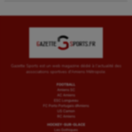
Gazette Sports est un web magazine dédié à l'actualité des
associations sportives d'Amiens Métropole.
FOOTBALL
Amiens SC
AC Amiens
ESC Longueau
FC Porto Portugais d’Amiens
US Camon
RC Amiens
HOCKEY-SUR-GLACE
Les Gothiques