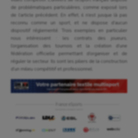
de problématiques particulières, comme exposé lors
de l’article précédent. En effet, il n’est jusque là pas
reconnu comme un sport, et ne dispose d’aucun
dispositif réglementé. Trois exemples en particulier
nous intéressent : les contrats des joueurs,
l’organisation des tournois et la création d’une
Aéronautique
fédération officielle permettant d’organiser et de
Athlétisme
réguler le secteur. Ils sont les piliers de la construction
d’un milieu compétitif et professionnel.
Auto
Aviron
Balle à la main
Ballon au poing
Baseball
Billard