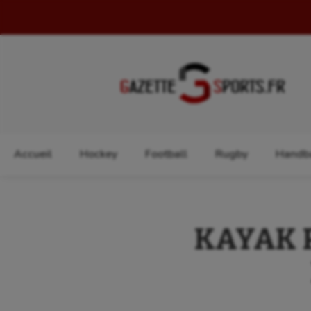
Rechercher :
Accueil
Hockey
Football
Rugby
Handba
KAYAK PO