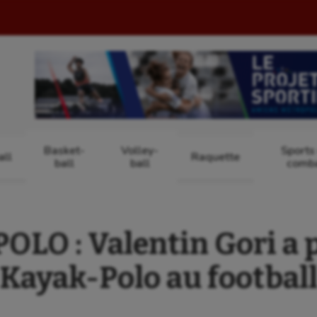
Basket-
Volley-
Sports
ll
Raquette
ball
ball
comb
LO : Valentin Gori a p
Kayak-Polo au footbal