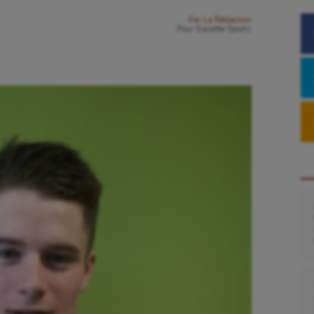
Par
La Rédaction
Pour
Gazette Sports