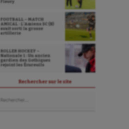
Fleury
FOOTBALL – MATCH
AMICAL : L’Amiens SC (B)
avait sorti la grosse
artillerie
ROLLER HOCKEY –
Nationale 1 : Un ancien
gardien des Gothiques
rejoint les Écureuils
Rechercher sur le site
chercher :