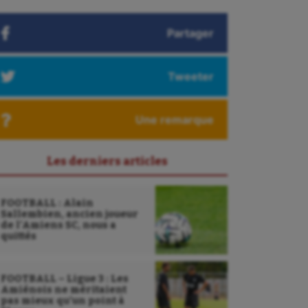
Partager
Tweeter
Une remarque
Les derniers articles
FOOTBALL : Alain
Sallembien, ancien joueur
de l’Amiens SC, nous a
quittés
FOOTBALL – Ligue 3 : Les
Amiénois ne méritaient
pas mieux qu’un point à