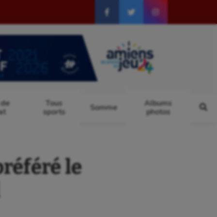
 de
Tous
Albums
Somme
at
sports
photos
référé le
l