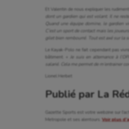
Et Valentin de nous expliquer les rudiment
dont un gardien qui est volant. Il ne re
Quand une équipe domine, le gardien vient
C’est un sport de contact mais les joueurs
gilet bien rembourré. Tout est axé sur la s
Le Kayak-Polo ne fait cependant pas vivre
bâtiment. «
Je suis en alternance à l’O
salarié. Cela me permet de m’entrainer c
Lionel Herbet
Publié par La Ré
Gazette Sports est votre webzine sur l'ac
Metropole et ses alentours.
Voir plus d’