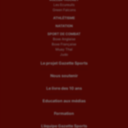
Les Ecureuils
Green Falcons
ATHLÉTISME
NATATION
SPORT DE COMBAT
Boxe Anglaise
Boxe Française
Muay Thaï
Judo
Le projet Gazette Sports
Nous soutenir
Le livre des 10 ans
Education aux médias
Formation
L’équipe Gazette Sports