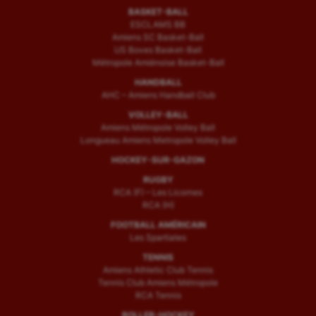
BASKET-BALL
ESCLAMS BB
Amiens SC Basket-Ball
US Boves Basket-Ball
Métropole Amiénoise Basket-Ball
HANDBALL
AHC – Amiens Handball Club
VOLLEY-BALL
Amiens Métropole Volley Ball
Longueau Amiens Metropole Volley Ball
HOCKEY-SUR-GAZON
RUGBY
RCA (F) – Les Licornes
RCA (H)
FOOTBALL AMÉRICAIN
Les Spartiates
TENNIS
Amiens Athletic Club Tennis
Tennis Club Amiens Métropole
RCA Tennis
ROLLER-HOCKEY