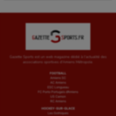
Gazette Sports est un web magazine dédié à l'actualité des
associations sportives d'Amiens Métropole.
FOOTBALL
Amiens SC
AC Amiens
ESC Longueau
FC Porto Portugais d’Amiens
US Camon
RC Amiens
HOCKEY-SUR-GLACE
Les Gothiques