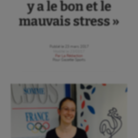
y a le bon et le
mauvais stress »
Publié le
23 mars 2017
Modifié le
23/03/17
Par
La Rédaction
Pour
Gazette Sports