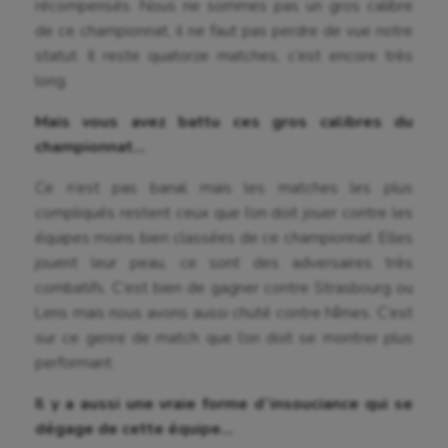
récompensés. Nous ne sommes pas un gros calibre
Fitness
de ce championnat, il ne faut pas perdre de vue notre
statut. Il reste quatorze matches, c’est encore très
Flag football
long.
Football américain
Mais vous avez battu ces gros calibres du
Futsal
championnat…
Golf
Ce n’est pas banal mais les matches les plus
compliqués restent ceux que l’on doit jouer contre les
Gymnastique
équipes moins bien classées de ce championnat. Elles
Gymnastique rythmique
jouent leur peau, ce sont des adversaires très
combatifs. C’est bien de gagner contre Strasbourg ou
Haltérophilie
Lens mais nous avons aussi chuté contre Nîmes. C’est
Handisport
sur ce genre de match que l’on doit se montrer plus
performant.
Hippisme
Il y a aussi une vraie forme d’insouciance qui se
Jeux Olympiques et Paralympiques
dégage de cette équipe…