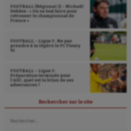
FOOTBALL (Régional 1) – Michaël
Debève : « On va tout faire pour
retrouver le championnat de
France »
FOOTBALL – Ligue 3 : Ne pas
prendre à la légère le FC Fleury
91
FOOTBALL – Ligue 3 :
Préparation terminée pour
l’ASC, quel est le bilan de ses
adversaires ?
Rechercher sur le site
Rechercher :