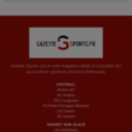
Gazette Sports est un web magazine dédié à l'actualité des
associations sportives d'Amiens Métropole.
FOOTBALL
Amiens SC
AC Amiens
ESC Longueau
FC Porto Portugais d’Amiens
US Camon
RC Amiens
HOCKEY-SUR-GLACE
Les Gothiques