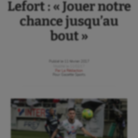
Lefort : « Jouer notre
chance jusqu’au
bout »
Publié le
11 février 2017
Modifié le
11/02/17
Par
La Rédaction
Pour
Gazette Sports