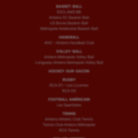
BASKET-BALL
ESCLAMS BB
Amiens SC Basket-Ball
US Boves Basket-Ball
Métropole Amiénoise Basket-Ball
HANDBALL
AHC – Amiens Handball Club
VOLLEY-BALL
Amiens Métropole Volley Ball
Longueau Amiens Metropole Volley Ball
HOCKEY-SUR-GAZON
RUGBY
RCA (F) – Les Licornes
RCA (H)
FOOTBALL AMÉRICAIN
Les Spartiates
TENNIS
Amiens Athletic Club Tennis
Tennis Club Amiens Métropole
RCA Tennis