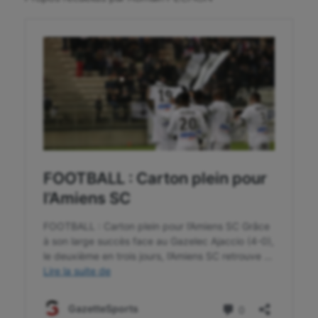
Pétanque
Plongée
Randonnée / Marche
Roller-derby
Sarbacane
Sauvetage sportif
Sport adapté
Sport handicap
Sport santé
Sport-entreprise
Sport-santé
Tir