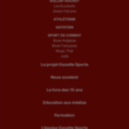
ROLLER-HOCKEY
Les Ecureuils
Green Falcons
ATHLÉTISME
NATATION
SPORT DE COMBAT
Boxe Anglaise
Boxe Française
Muay Thaï
Judo
Le projet Gazette Sports
Nous soutenir
Le livre des 10 ans
Education aux médias
Formation
L’équipe Gazette Sports