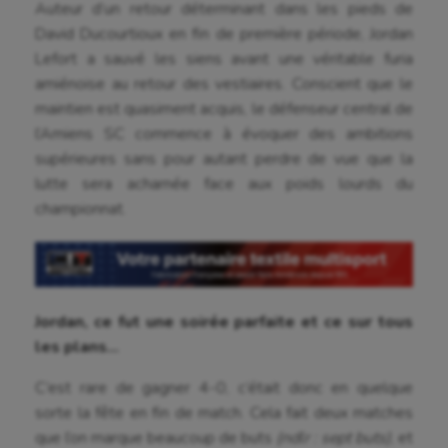
Auteur d’un retour déterminant dans les pieds de
David Ducourtioux en fin de première période, Jordan
Lefort a sauvé les siens avant une véritable furia
amiénoise au retour des vestiaires. Conscient que le
maintien est quasiment acquis, le défenseur central de
l’Amiens SC commence à évoquer des ambitions
supérieures sans pour autant perdre de vue que la
lutte sera acharnée face aux poids lourds du
championnat.
Jordan, ce fut une soirée parfaite et ce sur tous
les plans…
C’est rare de gagner 4-0, c’était donc en quelque
sorte la fête en fin de match. Cela fait deux matches
que l’on marque beaucoup de buts
(ndlr : sept buts)
, et