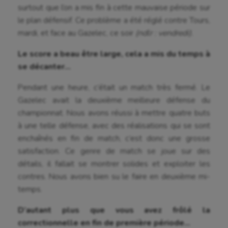
surtout que l’on a mis fin à cette mauvaise période sur
le plan défensif. Ce problème a été réglé contre Tours,
mardi, et face au Gazelec, ce soir
(ndlr : vendredi).
Le score a beau être large, cela a mis du temps à
se décanter…
Pendant une heure, c’était un match très fermé. Le
Gazelec avait la deuxième meilleure défense du
championnat. Nous avons réussi à mettre quatre buts
à une telle défense, avec des réalisations qui se sont
enchaînés en fin de match, c’est donc une grosse
satisfaction. Ce genre de match se joue sur des
détails, il fallait se montrer solides et exploiter les
contres. Nous avons bien su le faire en deuxième mi-
temps.
D’autant plus que vous avez frôlé la
correctionnelle en fin de première période…