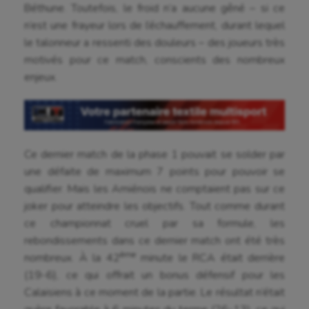
Béthune. Toutefois, le froid n’a aucune gêné – si ce
n’est une frayeur lors de l’échauffement, durant lequel
le talonneur a ressenti des douleurs – des joueurs très
motivés pour ce match, conscients des nombreux
enjeux.
Ce dernier match de la phase 1 pouvait se solder par
une défaite de maximum 7 points pour pouvoir se
qualifier. Mais les Amiénois ne comptaient pas sur ce
joker pour atteindre les objectifs. Tout comme durant
ce championnat cruel par sa formule, les
rebondissements dans ce dernier match ont été très
ème
nombreux. À la 42
minute le RCA était derrière
(19-6), ce qui offrait un bonus défensif pour les
Calaisiens à ce moment de la partie. Le résultat n’était