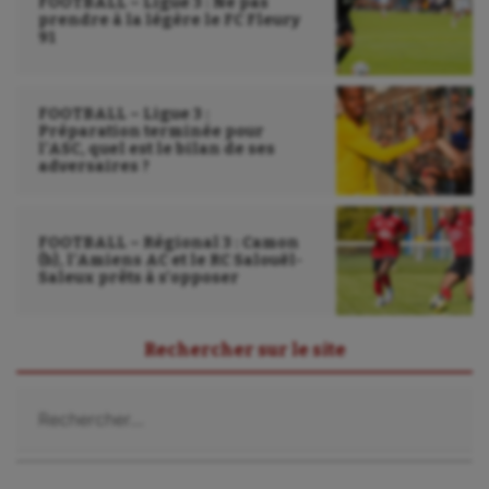
FOOTBALL – Ligue 3 : Ne pas
prendre à la légère le FC Fleury
91
FOOTBALL – Ligue 3 :
Préparation terminée pour
l’ASC, quel est le bilan de ses
adversaires ?
FOOTBALL – Régional 3 : Camon
(b), l’Amiens AC et le RC Salouël-
Saleux prêts à s’opposer
Rechercher sur le site
Rechercher :