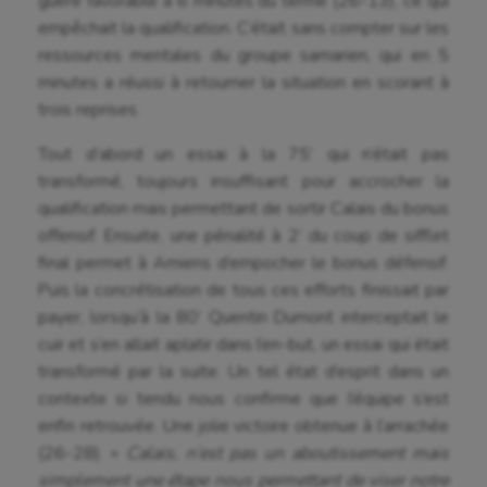
guère favorable à 6 minutes du terme (26-13), ce qui
empêchait la qualification. C’était sans compter sur les
ressources mentales du groupe samarien, qui en 5
minutes a réussi à retourner la situation en scorant à
trois reprises.
Tout d’abord un essai à la 75’ qui n’était pas
transformé, toujours insuffisant pour accrocher la
qualification mais permettant de sortir Calais du bonus
offensif. Ensuite, une pénalité à 2’ du coup de sifflet
final permet à Amiens d’empocher le bonus défensif.
Puis la concrétisation de tous ces efforts finissait par
payer, lorsqu’à la 80’ Quentin Dumont interceptait le
cuir et s’en allait aplatir dans l’en-but, un essai qui était
transformé par la suite. Un tel état d’esprit dans un
Aéronautique
contexte si tendu nous confirme que l’équipe s’est
enfin retrouvée. Une jolie victoire obtenue à l’arrachée
Athlétisme
(26-28). «
Calais, n’est pas un aboutissement mais
simplement une étape nous permettant de viser notre
Auto