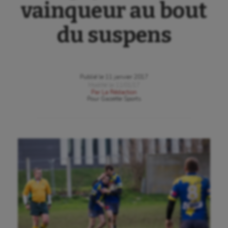
vainqueur au bout
du suspens
Publié le
11 janvier 2017
Modifié le
11/01/17
Par
La Rédaction
Pour
Gazette Sports