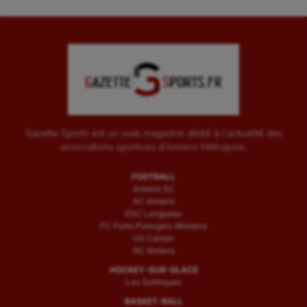
Gazette Sports est un web magazine dédié à l'actualité des
associations sportives d'Amiens Métropole.
FOOTBALL
Amiens SC
AC Amiens
ESC Longueau
FC Porto Portugais d’Amiens
US Camon
RC Amiens
HOCKEY-SUR-GLACE
Les Gothiques
BASKET-BALL