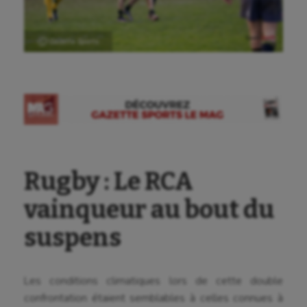
Ⓒ Gazette Sports
Rugby : Le RCA
vainqueur au bout du
suspens
Les conditions climatiques lors de cette double
confrontation étaient semblables à celles connues à