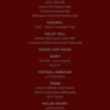
ESCLAMS BB
Amiens SC Basket-Ball
US Boves Basket-Ball
Métropole Amiénoise Basket-Ball
HANDBALL
AHC – Amiens Handball Club
VOLLEY-BALL
Amiens Métropole Volley Ball
Longueau Amiens Metropole Volley Ball
HOCKEY-SUR-GAZON
RUGBY
RCA (F) – Les Licornes
RCA (H)
FOOTBALL AMÉRICAIN
Les Spartiates
TENNIS
Amiens Athletic Club Tennis
Tennis Club Amiens Métropole
RCA Tennis
ROLLER-HOCKEY
Les Ecureuils