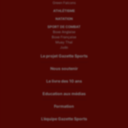
Green Falcons
ATHLÉTISME
NATATION
SPORT DE COMBAT
Boxe Anglaise
Boxe Française
Muay Thaï
Judo
Le projet Gazette Sports
Nous soutenir
Le livre des 10 ans
Education aux médias
Formation
L’équipe Gazette Sports