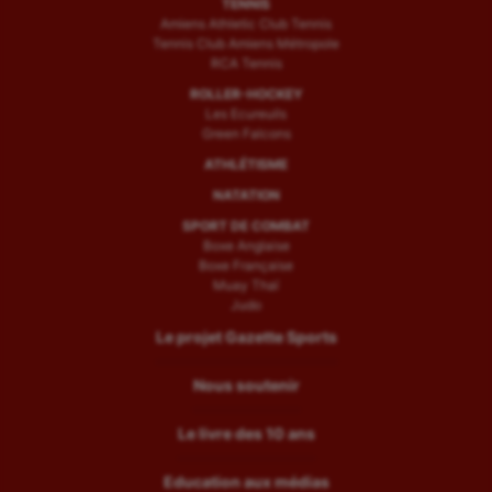
TENNIS
Amiens Athletic Club Tennis
Tennis Club Amiens Métropole
RCA Tennis
ROLLER-HOCKEY
Les Ecureuils
Green Falcons
ATHLÉTISME
NATATION
SPORT DE COMBAT
Boxe Anglaise
Boxe Française
Muay Thaï
Judo
Le projet Gazette Sports
Nous soutenir
Le livre des 10 ans
Education aux médias