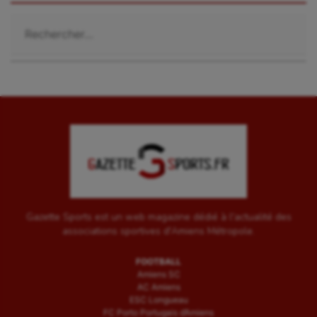
Rechercher :
Gazette Sports est un web magazine dédié à l'actualité des
associations sportives d'Amiens Métropole.
FOOTBALL
Amiens SC
AC Amiens
ESC Longueau
FC Porto Portugais d’Amiens