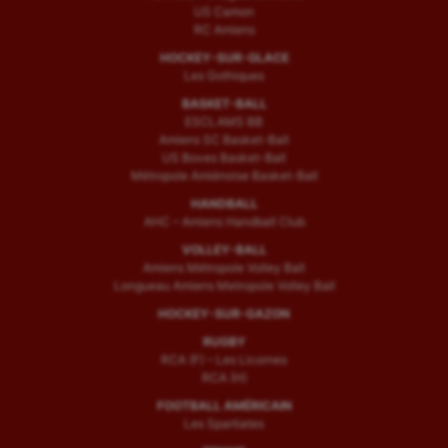
US Camon
RC Amiens
HOCKEY-SUR-GLACE
Les Gothiques
BASKET-BALL
ESCLAMS BB
Amiens SC Basket-Ball
US Boves Basket-Ball
Métropole Amiénoise Basket-Ball
HANDBALL
AHC – Amiens Handball Club
VOLLEY-BALL
Amiens Métropole Volley Ball
Longueau Amiens Metropole Volley Ball
HOCKEY-SUR-GAZON
RUGBY
RCA (F) – Les Licornes
RCA (H)
FOOTBALL AMÉRICAIN
Les Spartiates