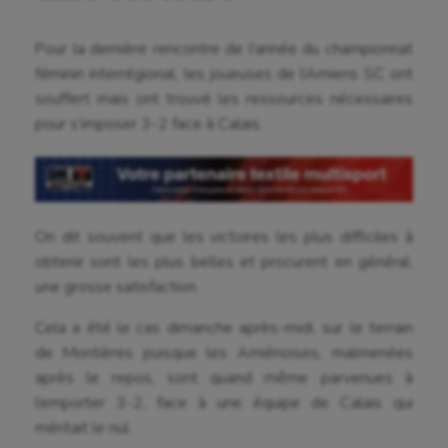
Pour la dernière rencontre de l’année du championnat
féminin interrégional, les joueuses de l’Amiens SC ont
souffert mais ont trouvé les ressources nécessaires
pour s’imposer 3-2 face à Calais.
On dit souvent que les victoires les plus difficiles à
obtenir sont les plus belles et procurent en général,
une grosse satisfaction.
Cela a été le cas dimanche après-midi, sur le terrain
de Montières puisque les Amiénoises, malmenées
après le repos, sont quand même parvenues à
l’emporter 3-2, face à une équipe de Calais qui
Aéronautique
méritait le nul.