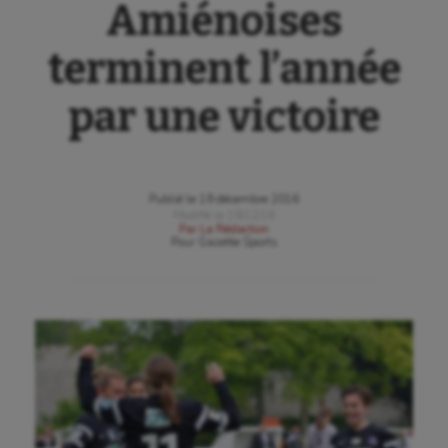
Amiénoises
terminent l’année
par une victoire
Publié le
19 décembre 2016
Modifié le
19/12/16
Par
La Rédaction
Pour
Gazette Sports