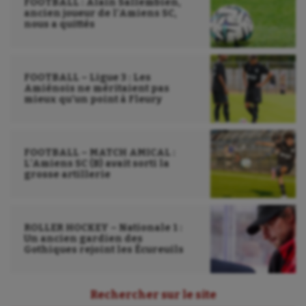
FOOTBALL : Alain Sallembien,
Voile
ancien joueur de l’Amiens SC,
nous a quittés
Wakeboard
Water-polo
FOOTBALL – Ligue 3 : Les
Amiénois ne méritaient pas
mieux qu’un point à Fleury
FOOTBALL – MATCH AMICAL :
L’Amiens SC (B) avait sorti la
grosse artillerie
ROLLER HOCKEY – Nationale 1 :
Un ancien gardien des
Gothiques rejoint les Écureuils
Rechercher sur le site