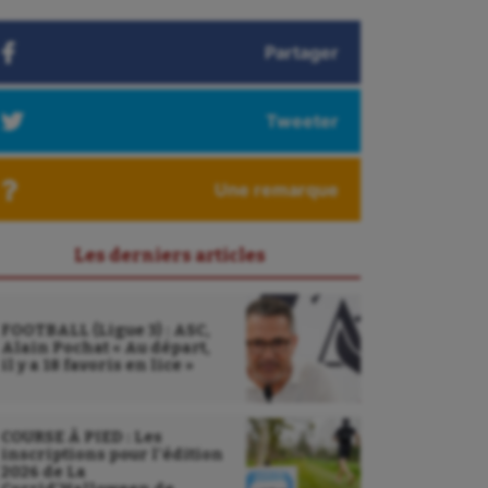
Partager
Tweeter
Une remarque
Les derniers articles
FOOTBALL (Ligue 3) : ASC,
Alain Pochat « Au départ,
il y a 18 favoris en lice »
Sarbacane
Sauvetage sportif
COURSE À PIED : Les
inscriptions pour l’édition
2026 de La
Sport adapté