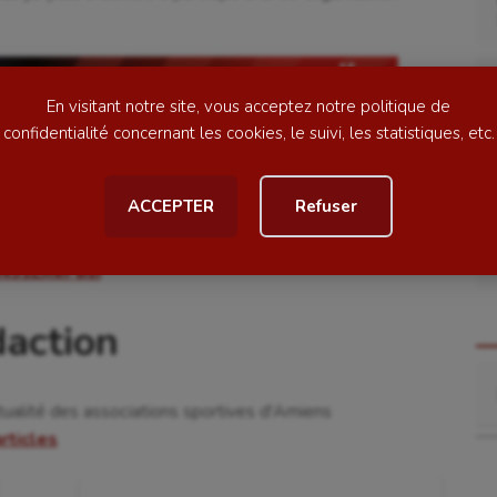
ime
Moto
ess
Natation
En visitant notre site, vous acceptez notre politique de
football
Natation artistique
confidentialité concernant les cookies, le suivi, les statistiques, etc.
ball américain
Omnisports
ACCEPTER
Refuser
al
Outdoor
Paddle
mv3zLXePpzI
astique
Parkour
daction
astique rythmique
Patinage artistique
Re
rophilie
Pétanque
tualité des associations sportives d'Amiens
isport
Plongée
articles
isme
Randonnée / Marche