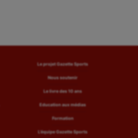
Water-polo
Le projet Gazette Sports
Nous soutenir
Le livre des 10 ans
Education aux médias
Formation
L’équipe Gazette Sports