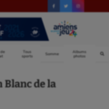
 de
Tous
Albums
Somme
at
sports
photos
 Blanc de la