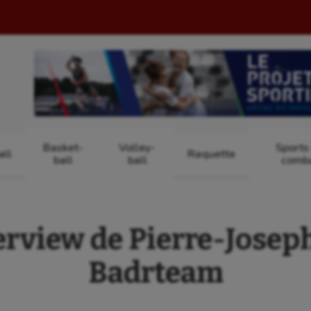
Basket-
Volley-
Sports
ll
Raquette
ball
ball
comb
erview de Pierre-Joseph
Badrteam