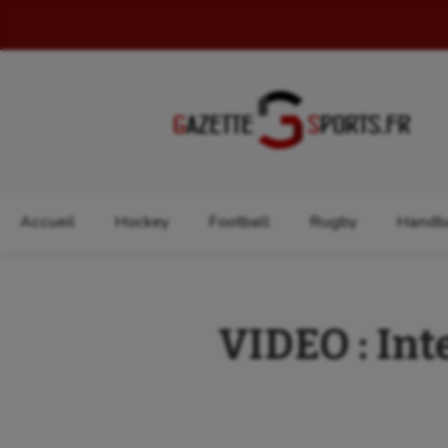
Rechercher :
Accueil
Hockey
Football
Rugby
Handba
VIDEO : Int