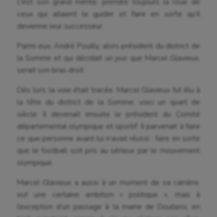
Cyclisme
c’est son grand mérite, prendre toujours la roue de
ceux qui allaient le guider et faire en sorte qu’il
Danse
devienne leur successeur.
Equitation
Parmi eux, André Pouilly, alors président du district de
la Somme et qui décidait un jour que Marcel Glavieux,
Escalade
serait son bras droit.
Escrime
Dès lors, la voie était tracée. Marcel Glavieux fut élu à
Fitness
la tête du district de la Somme, voici un quart de
siècle. Il devenait ensuite le président du Comité
Flag football
départemental olympique et sportif. Il parvenait à faire
Football américain
ce que personne avant lui n’avait réussi : faire en sorte
que le football soit pris au sérieux par le mouvement
Futsal
olympique.
Golf
Marcel Glavieux a aussi à un moment de sa carrière,
Gymnastique
eut une certaine ambition « politique », mais à
l’exception d’un passage à la mairie de Doullens, en
Gymnastique rythmique