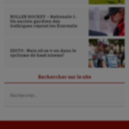
Water-polo
ROLLER HOCKEY – Nationale 1 :
Un ancien gardien des
Gothiques rejoint les Écureuils
EDITO : Mais où va-t-on dans le
cyclisme de haut niveau?
Rechercher sur le site
Rechercher :