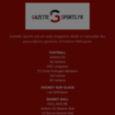
Gazette Sports est un web magazine dédié à l'actualité des
associations sportives d'Amiens Métropole.
FOOTBALL
Amiens SC
AC Amiens
ESC Longueau
FC Porto Portugais d’Amiens
US Camon
RC Amiens
HOCKEY-SUR-GLACE
Les Gothiques
BASKET-BALL
ESCLAMS BB
Amiens SC Basket-Ball
US Boves Basket-Ball