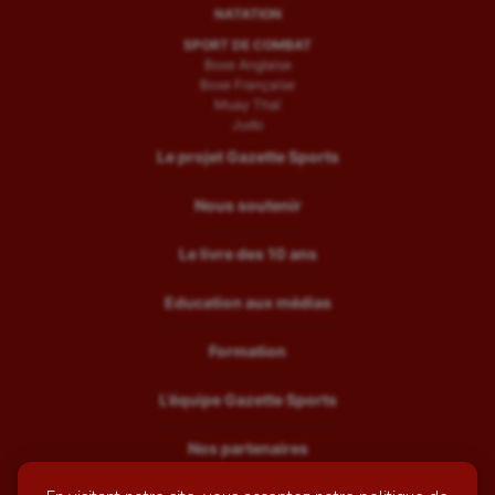
NATATION
SPORT DE COMBAT
Boxe Anglaise
Boxe Française
Muay Thaï
Judo
Le projet Gazette Sports
Nous soutenir
Le livre des 10 ans
Education aux médias
Formation
L’équipe Gazette Sports
Nos partenaires