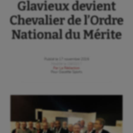
Glavieux devient
Chevalier de l’Ordre
National du Mérite
Publié le
17 novembre 2016
Modifié le
09/02/17
Par
La Rédaction
Pour
Gazette Sports