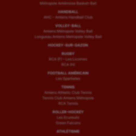
Métropole Amiénoise Basket-Ball
HANDBALL
AHC – Amiens Handball Club
VOLLEY-BALL
Amiens Métropole Volley Ball
Longueau Amiens Metropole Volley Ball
HOCKEY-SUR-GAZON
RUGBY
RCA (F) – Les Licornes
RCA (H)
FOOTBALL AMÉRICAIN
Les Spartiates
TENNIS
Amiens Athletic Club Tennis
Tennis Club Amiens Métropole
RCA Tennis
ROLLER-HOCKEY
Les Ecureuils
Green Falcons
ATHLÉTISME